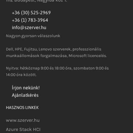
+36 (30) 525-2969
+36 (1) 783-3964
info@szerver.hu
Nagyon gyorsan válaszolunk
Dell, HPE, Fujitsu, Lenovo szerverek, professzionális
munkaállomások forgalmazása, Microsoft licencelés.
Nyitva: hétköznap 9:00 és 18:00 óra, szombaton 9:00 és
14:00 óra között.
Írjon nekünk!
Ajánlatkérés
HASZNOS LINKEK
www.szerver.hu
Azure Stack HCI