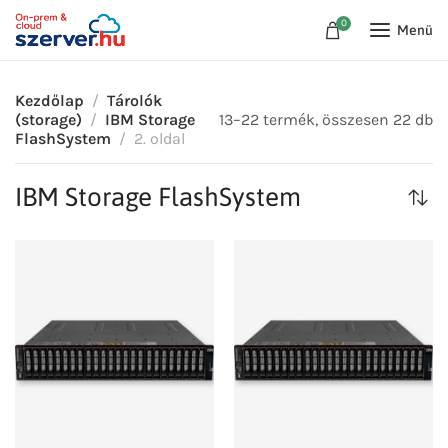
0
Menü
Kezdőlap
Tárolók
(storage)
IBM Storage
13–22 termék, összesen 22 db
FlashSystem
2. oldal
IBM Storage FlashSystem