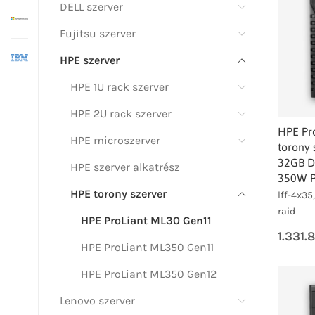
DELL szerver
Fujitsu szerver
HPE szerver
HPE 1U rack szerver
HPE 2U rack szerver
HPE Pr
HPE microszerver
torony 
32GB D
HPE szerver alkatrész
350W 
HPE torony szerver
lff-4x35
raid
HPE ProLiant ML30 Gen11
1.331.
HPE ProLiant ML350 Gen11
HPE ProLiant ML350 Gen12
Lenovo szerver