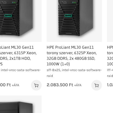
oLiant ML30 Gen11
HPE ProLiant ML30 Gen11
HP
szerver, 6315P Xeon,
torony szerver, 6325P Xeon,
tor
DR5, 2x1TB HDD,
32GB DDR5, 2x 480GB SSD,
32G
PS
1000W (1+0)
10
, intel-vroc-sata-software-
sff-8x25, intel-vroc-sata-software-
lff
raid
rai
800
Ft
2.083.500
Ft
1.
+ÁFA
+ÁFA