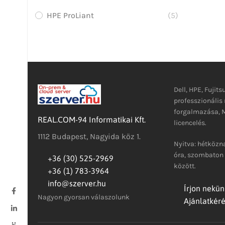
HPE ProLiant
(5)
Dell, HPE, Fujits
professzionáli
forgalmazása, M
REAL.COM-94 Informatikai Kft.
licencelés.
1112 Budapest, Nagyida köz 1.
Nyitva: hétközna
óra, szombaton 
+36 (30) 525-2969
között.
+36 (1) 783-3964
info@szerver.hu
Írjon nekün
Nagyon gyorsan válaszolunk
Ajánlatkér