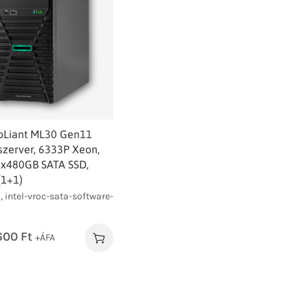
oLiant ML30 Gen11
szerver, 6333P Xeon,
2x480GB SATA SSD,
(1+1)
, intel-vroc-sata-software-
.600
Ft
+ÁFA