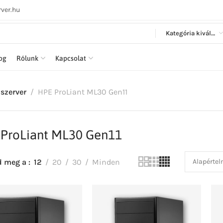
ver.hu
Kategória kiválasztása
log
Rólunk
Kapcsolat
szerver
HPE ProLiant ML30 Gen11
ProLiant ML30 Gen11
d meg a
12
20
30
Minden