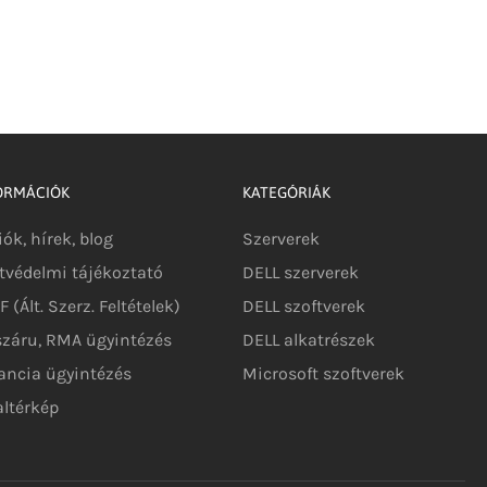
ORMÁCIÓK
KATEGÓRIÁK
iók, hírek, blog
Szerverek
tvédelmi tájékoztató
DELL szerverek
 (Ált. Szerz. Feltételek)
DELL szoftverek
száru, RMA ügyintézés
DELL alkatrészek
ancia ügyintézés
Microsoft szoftverek
altérkép