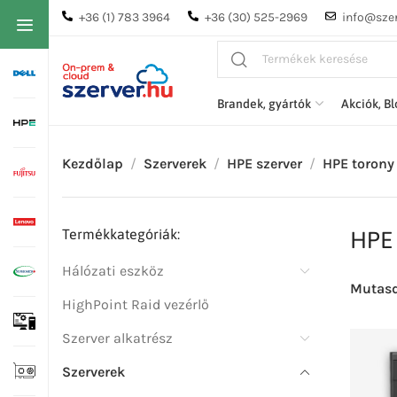
+36 (1) 783 3964
+36 (30) 525-2969
info@szer
Brandek, gyártók
Akciók, B
Kezdőlap
Szerverek
HPE szerver
HPE torony 
Termékkategóriák:
HPE 
Hálózati eszköz
Mutas
HighPoint Raid vezérlő
Szerver alkatrész
Szerverek