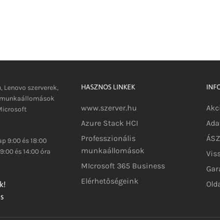
HASZNOS LINKEK
INF
u, Lenovo szerverek,
s munkaállomások
www.szerver.hu
Akc
icrosoft
Azure Stack HCI
Ada
Professzionális
ÁSZF
p 9:00 és 18:00
munkaállomások
9:00 és 14:00 óra
Vis
MIcrosoft 365 Business
Gar
Elérhetőségeink
Old
k!
és