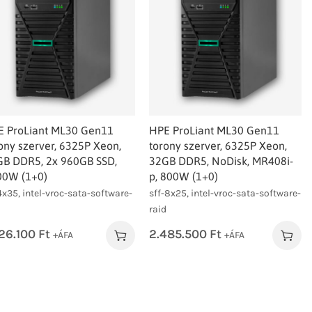
E ProLiant ML30 Gen11
HPE ProLiant ML30 Gen11
ony szerver, 6325P Xeon,
torony szerver, 6325P Xeon,
B DDR5, 2x 960GB SSD,
32GB DDR5, NoDisk, MR408i-
00W (1+0)
p, 800W (1+0)
-4x35, intel-vroc-sata-software-
sff-8x25, intel-vroc-sata-software-
d
raid
026.100
Ft
2.485.500
Ft
+ÁFA
+ÁFA