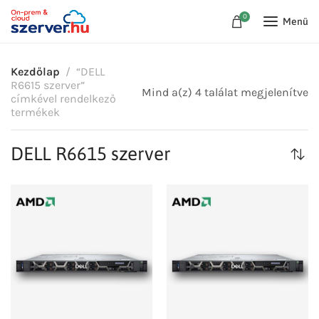
0
Menü
Kezdőlap
“DELL
R6615 szerver”
Mind a(z) 4 találat megjelenítve
címkével rendelkező
termékek
DELL R6615 szerver