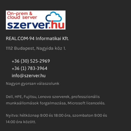
REAL.COM-94 Informatikai Kft.
1112 Budapest, Nagyida köz 1.
+36 (30) 525-2969
+36 (1) 783-3964
info@szerver.hu
Nagyon gyorsan válaszolunk
Dell, HPE, Fujitsu, Lenovo szerverek, professzionális
munkaállomások forgalmazása, Microsoft licencelés.
Nyitva: hétköznap 9:00 és 18:00 óra, szombaton 9:00 és
14:00 óra között.