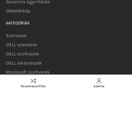
Garancia ügyintézés
Oldaltérkép
KATEGÓRIÁK
Szerverek
DELL szerverek
DELL szoftverek
DELL alkatrészek
Microsoft szoftverek
Összehasonlítás
Számla
Copyright © 2025 Real.Com-94 Kft. – Szerver.hu – Minden jog
fenntartva.