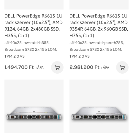
DELL PowerEdge R6615 1U
DELL PowerEdge R6615 1U
rack szerver (10×2.5″), AMD
rack szerver (10×2.5″), AMD
9124, 64GB, 2x480GB SSD,
9354P, 64GB, 2x 960GB SSD,
H355, (1+1)
H755, (1+1)
sff-10x25, hw-raid-h355,
sff-10x25, hw-raid-perc-h755,
Broadcom 5720 2x 1Gb LOM,
Broadcom 5720 2x 1Gb LOM,
TPM 2.0 V3
TPM 2.0 V3
1.494.700
Ft
2.981.900
Ft
+ÁFA
+ÁFA