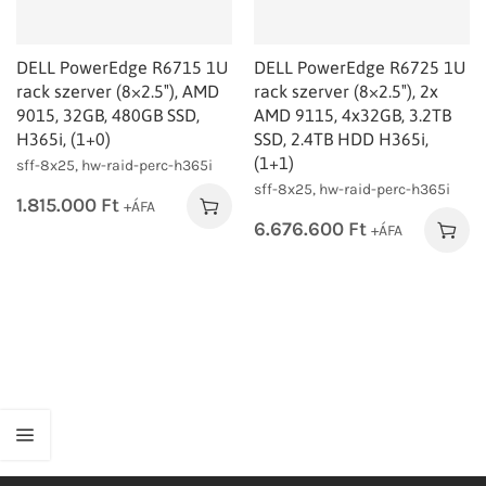
DELL PowerEdge R6715 1U
DELL PowerEdge R6725 1U
rack szerver (8×2.5″), AMD
rack szerver (8×2.5″), 2x
9015, 32GB, 480GB SSD,
AMD 9115, 4x32GB, 3.2TB
H365i, (1+0)
SSD, 2.4TB HDD H365i,
(1+1)
sff-8x25, hw-raid-perc-h365i
sff-8x25, hw-raid-perc-h365i
1.815.000
Ft
+ÁFA
6.676.600
Ft
+ÁFA