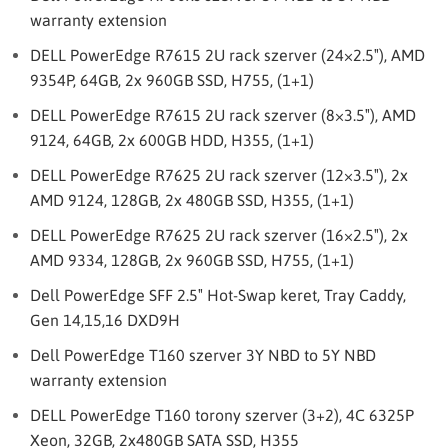
warranty extension
DELL PowerEdge R7615 2U rack szerver (24×2.5″), AMD
9354P, 64GB, 2x 960GB SSD, H755, (1+1)
DELL PowerEdge R7615 2U rack szerver (8×3.5″), AMD
9124, 64GB, 2x 600GB HDD, H355, (1+1)
DELL PowerEdge R7625 2U rack szerver (12×3.5″), 2x
AMD 9124, 128GB, 2x 480GB SSD, H355, (1+1)
DELL PowerEdge R7625 2U rack szerver (16×2.5″), 2x
AMD 9334, 128GB, 2x 960GB SSD, H755, (1+1)
Dell PowerEdge SFF 2.5″ Hot-Swap keret, Tray Caddy,
Gen 14,15,16 DXD9H
Dell PowerEdge T160 szerver 3Y NBD to 5Y NBD
warranty extension
DELL PowerEdge T160 torony szerver (3+2), 4C 6325P
Xeon, 32GB, 2x480GB SATA SSD, H355