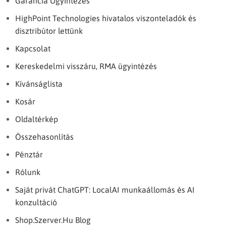
Garancia Ügyintézés
HighPoint Technologies hivatalos viszonteladók és
disztribútor lettünk
Kapcsolat
Kereskedelmi visszáru, RMA ügyintézés
Kívánságlista
Kosár
Oldaltérkép
Összehasonlítás
Pénztár
Rólunk
Saját privát ChatGPT: LocalAI munkaállomás és AI
konzultáció
Shop.Szerver.Hu Blog