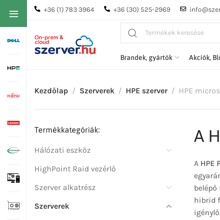
+36 (1) 783 3964
+36 (30) 525-2969
info@szer
Brandek, gyártók
Akciók, B
Kezdőlap
Szerverek
HPE szerver
HPE micros
Termékkategóriák:
A H
Hálózati eszköz
A
HPE P
HighPoint Raid vezérlő
egyará
Szerver alkatrész
belépő 
hibrid 
Szerverek
igényl