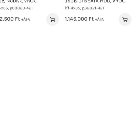
GB, NoDisk, VROC
16GB, 1TB SATA HDD, VROC
-4x35, p68820-421
lff-4x35, p68821-421
2.500
Ft
1.145.000
Ft
+ÁFA
+ÁFA