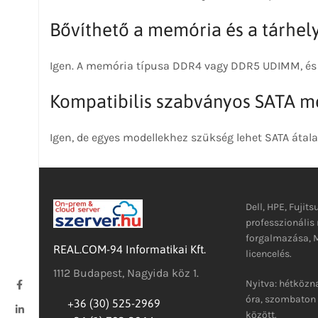
Bővíthető a memória és a tárhel
Igen. A memória típusa DDR4 vagy DDR5 UDIMM, és 
Kompatibilis szabványos SATA m
Igen, de egyes modellekhez szükség lehet SATA átala
Dell, HPE, Fujits
professzionáli
forgalmazása, M
REAL.COM-94 Informatikai Kft.
licencelés.
1112 Budapest, Nagyida köz 1.
Nyitva: hétközna
óra, szombaton 
+36 (30) 525-2969
között.