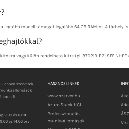
y?
a legtöbb modell támogat legalább 64 GB RAM-ot. A tárhely 
eghajtókkal?
kítókra vagy külön rendelhető kitre (pl. 870213-B21 SFF NHPE 
HASZNOS LINKEK
INF
u, Lenovo szerverek,
s munkaállomások
www.szerver.hu
Akc
icrosoft
Azure Stack HCI
Ada
Professzionális
ÁSZF
p 9:00 és 18:00
munkaállomások
9:00 és 14:00 óra
Vis