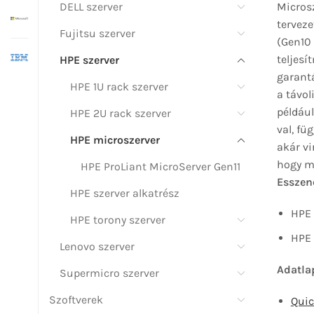
DELL szerver
Microsz
terveze
Fujitsu szerver
(Gen10 
teljesí
HPE szerver
garantá
HPE 1U rack szerver
a távol
például
HPE 2U rack szerver
val, fü
HPE microszerver
akár vi
hogy me
HPE ProLiant MicroServer Gen11
Esszenc
HPE szerver alkatrész
HPE 
HPE torony szerver
HPE 
Lenovo szerver
Adatlap
Supermicro szerver
Szoftverek
Quic