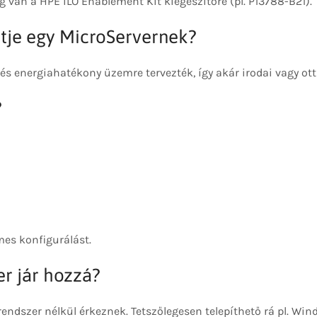
g van a HPE iLO Enablement Kit kiegészítőre (pl. P13788-B21).
ntje egy MicroServernek?
s energiahatékony üzemre tervezték, így akár irodai vagy ott
?
mes konfigurálást.
er jár hozzá?
ndszer nélkül érkeznek. Tetszőlegesen telepíthető rá pl. Win