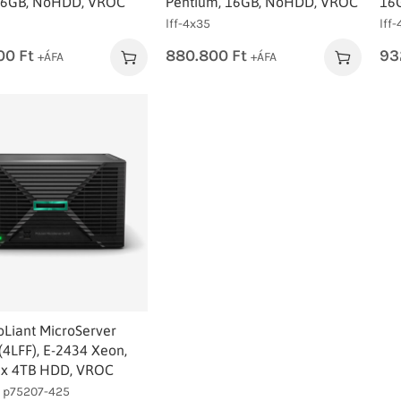
16GB, NoHDD, VROC
Pentium, 16GB, NoHDD, VROC
16
lff-4x35
lff
00
Ft
880.800
Ft
93
+ÁFA
+ÁFA
oLiant MicroServer
4LFF), E-2434 Xeon,
2x 4TB HDD, VROC
, p75207-425