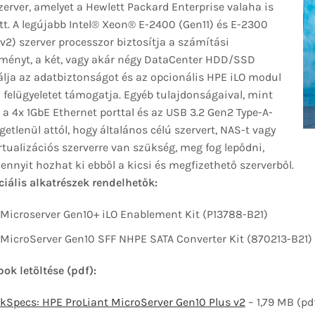
erver, amelyet a Hewlett Packard Enterprise valaha is
tt. A legújabb Intel® Xeon® E-2400 (Gen11) és E-2300
v2) szerver processzor biztosítja a számítási
tményt, a két, vagy akár négy DataCenter HDD/SSD
lja az adatbiztonságot és az opcionális HPE iLO modul
i felügyeletet támogatja. Egyéb tulajdonságaival, mint
 a 4x 1GbE Ethernet porttal és az USB 3.2 Gen2 Type-A-
ggetlenül attól, hogy általános célú szervert, NAS-t vagy
rtualizációs szerverre van szükség, meg fog lepődni,
nnyit hozhat ki ebből a kicsi és megfizethető szerverből.
iális alkatrészek rendelhetők:
Microserver Gen10+ iLO Enablement Kit (P13788-B21)
MicroServer Gen10 SFF NHPE SATA Converter Kit (870213-B21)
ok letöltése (pdf):
kSpecs: HPE ProLiant MicroServer Gen10 Plus v2
– 1,79 MB (pd