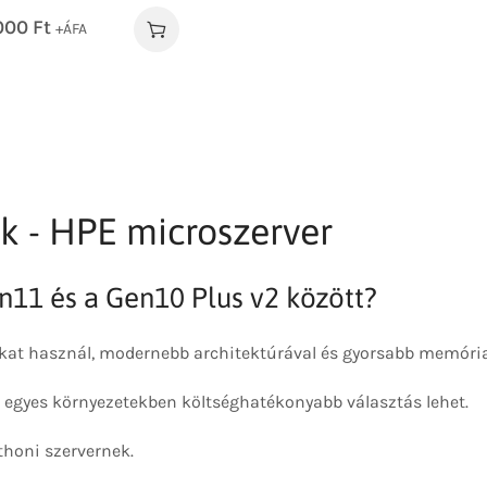
.000
Ft
+ÁFA
k - HPE microszerver
n11 és a Gen10 Plus v2 között?
okat használ, modernebb architektúrával és gyorsabb memóri
s egyes környezetekben költséghatékonyabb választás lehet.
thoni szervernek.