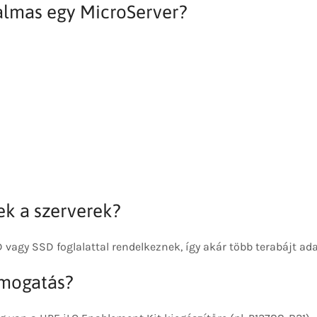
kalmas egy MicroServer?
ek a szerverek?
 vagy SSD foglalattal rendelkeznek, így akár több terabájt ad
ámogatás?