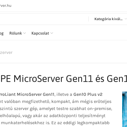
ver.hu
Kategória kiválasztása
log
Rólunk
Kapcsolat
zerver
PE MicroServer Gen11 és Gen1
roLiant MicroServer Gen11
, illetve a
Gen10 Plus v2
nt valóban megfizethető, kompakt, ám mégis erőteljes
szintű szerver gép, amelyet testre szabhat on-premise,
felhőalapú, vagy akár az adatközponti teljesítményt
ő munkaterhelésekhez is. Ez az eddigi legkompaktabb