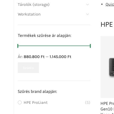
Quic
Tárolók (storage)
Workstation
HPE 
Termékek szűrése ár alapján:
Ár:
880.800 Ft
—
1.145.000 Ft
Szűrés
Szűrés brand alapján:
HPE ProLiant
(5)
HPE Pr
Gen10 P