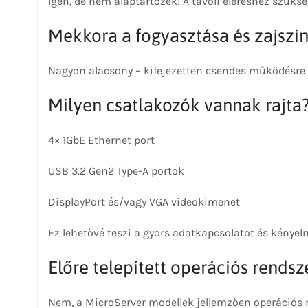
Igen, de nem alaptartozék! A távoli eléréshez szüksé
Mekkora a fogyasztása és zajszi
Nagyon alacsony – kifejezetten csendes működésre é
Milyen csatlakozók vannak rajta
4× 1GbE Ethernet port
USB 3.2 Gen2 Type-A portok
DisplayPort és/vagy VGA videokimenet
Ez lehetővé teszi a gyors adatkapcsolatot és kényel
Előre telepített operációs rendsz
Nem, a MicroServer modellek jellemzően operációs re