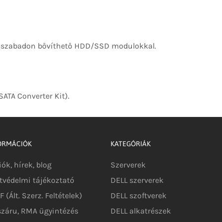
is szabadon bővíthető HDD/SSD modulokkal.
SATA Converter Kit).
ORMÁCIÓK
KATEGÓRIÁK
iók, hírek, blog
Szerverek
tvédelmi tájékoztató
DELL szerverek
 (Ált. Szerz. Feltételek)
DELL szoftverek
száru, RMA ügyintézés
DELL alkatrészek