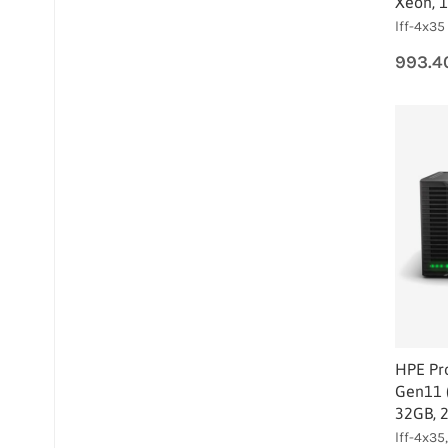
Xeon, 
lff-4x35
993.4
HPE Pr
Gen11 (
32GB, 
lff-4x35