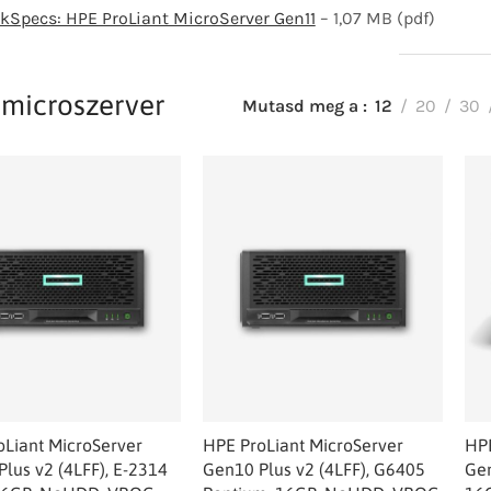
kSpecs: HPE ProLiant MicroServer Gen11
– 1,07 MB (pdf)
microszerver
Mutasd meg a
12
20
30
oLiant MicroServer
HPE ProLiant MicroServer
HPE
lus v2 (4LFF), E-2314
Gen10 Plus v2 (4LFF), G6405
Gen