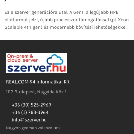
Ez a szerver generációra utal. A Gen11 a legújabb HPE
platformot jelzi, újabb processzor támogatással (pl. Xeon
Scalable 4th gen) és modernebb bővítési lehetőségekkel.
REAL.COM-94 Informatikai Kft.
1112 Budapest, Nagyida köz 1.
+36 (30) 525-2969
+36 (1) 783-3964
info@szerver.hu
Nagyon gyorsan válaszolunk