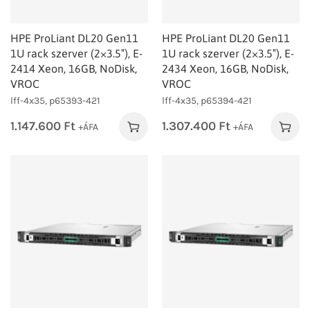
HPE ProLiant DL20 Gen11
HPE ProLiant DL20 Gen11
1U rack szerver (2×3.5″), E-
1U rack szerver (2×3.5″), E-
2414 Xeon, 16GB, NoDisk,
2434 Xeon, 16GB, NoDisk,
VROC
VROC
lff-4x35, p65393-421
lff-4x35, p65394-421
1.147.600
Ft
1.307.400
Ft
+ÁFA
+ÁFA