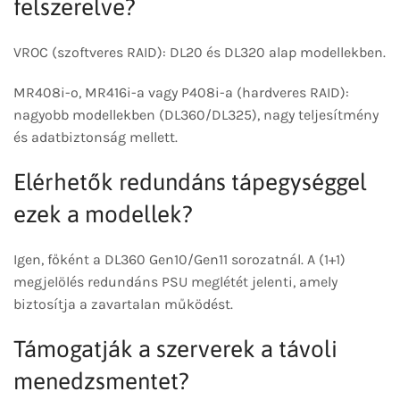
felszerelve?
VROC (szoftveres RAID): DL20 és DL320 alap modellekben.
MR408i-o, MR416i-a vagy P408i-a (hardveres RAID):
nagyobb modellekben (DL360/DL325), nagy teljesítmény
és adatbiztonság mellett.
Elérhetők redundáns tápegységgel
ezek a modellek?
Igen, főként a DL360 Gen10/Gen11 sorozatnál. A (1+1)
megjelölés redundáns PSU meglétét jelenti, amely
biztosítja a zavartalan működést.
Támogatják a szerverek a távoli
menedzsmentet?