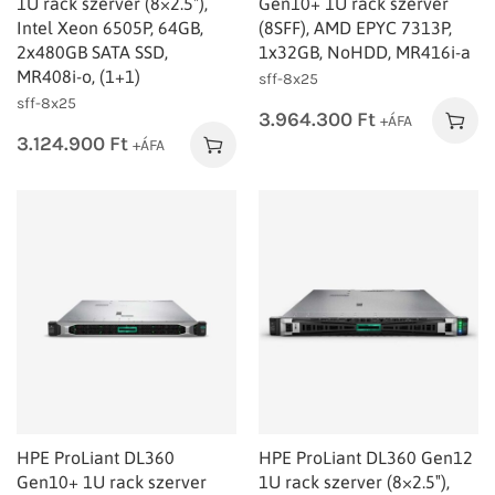
1U rack szerver (8×2.5″),
Gen10+ 1U rack szerver
Intel Xeon 6505P, 64GB,
(8SFF), AMD EPYC 7313P,
2x480GB SATA SSD,
1x32GB, NoHDD, MR416i-a
MR408i-o, (1+1)
sff-8x25
sff-8x25
3.964.300
Ft
+ÁFA
3.124.900
Ft
+ÁFA
HPE ProLiant DL360
HPE ProLiant DL360 Gen12
Gen10+ 1U rack szerver
1U rack szerver (8×2.5″),