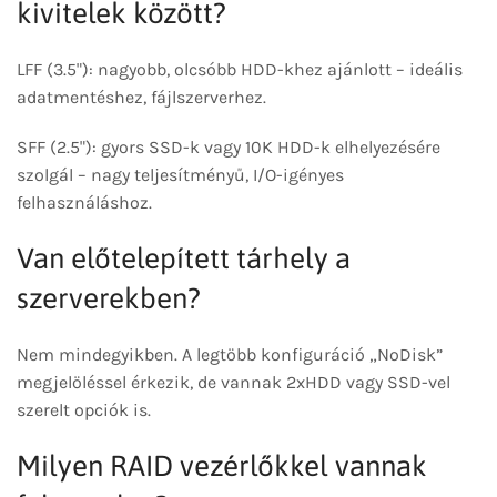
kivitelek között?
LFF (3.5"): nagyobb, olcsóbb HDD-khez ajánlott – ideális
adatmentéshez, fájlszerverhez.
SFF (2.5"): gyors SSD-k vagy 10K HDD-k elhelyezésére
szolgál – nagy teljesítményű, I/O-igényes
felhasználáshoz.
Van előtelepített tárhely a
szerverekben?
Nem mindegyikben. A legtöbb konfiguráció „NoDisk”
megjelöléssel érkezik, de vannak 2xHDD vagy SSD-vel
szerelt opciók is.
Milyen RAID vezérlőkkel vannak