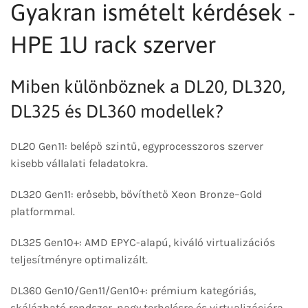
Gyakran ismételt kérdések -
HPE 1U rack szerver
Miben különböznek a DL20, DL320,
DL325 és DL360 modellek?
DL20 Gen11: belépő szintű, egyprocesszoros szerver
kisebb vállalati feladatokra.
DL320 Gen11: erősebb, bővíthető Xeon Bronze–Gold
platformmal.
DL325 Gen10+: AMD EPYC-alapú, kiváló virtualizációs
teljesítményre optimalizált.
DL360 Gen10/Gen11/Gen10+: prémium kategóriás,
skálázható rendszer, nagy terhelésre és virtualizációra.