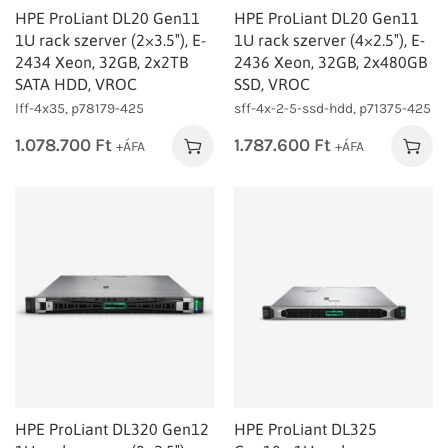
HPE ProLiant DL20 Gen11
HPE ProLiant DL20 Gen11
1U rack szerver (2×3.5″), E-
1U rack szerver (4×2.5″), E-
2434 Xeon, 32GB, 2x2TB
2436 Xeon, 32GB, 2x480GB
SATA HDD, VROC
SSD, VROC
lff-4x35, p78179-425
sff-4x-2-5-ssd-hdd, p71375-425
1.078.700
Ft
1.787.600
Ft
+ÁFA
+ÁFA
HPE ProLiant DL320 Gen12
HPE ProLiant DL325