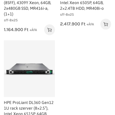
(8SFF), 4309Y Xeon, 64GB,
Intel Xeon 6505P, 64GB,
2x480GB SSD, MR416i-a,
2×2.4TB HDD, MR408i-o
(1+1)
sff-8x25
sff-8x25
2.417.900
Ft
+ÁFA
1.164.900
Ft
+ÁFA
HPE ProLiant DL360 Gen12
1U rack szerver (8×2.5″),
Intel Xeon 6515P, 64GB,