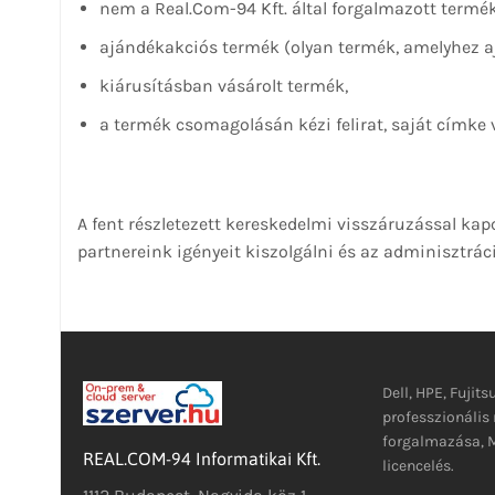
nem a Real.Com-94 Kft. által forgalmazott termék
ajándékakciós termék (olyan termék, amelyhez aj
kiárusításban vásárolt termék,
a termék csomagolásán kézi felirat, saját címke 
A fent részletezett kereskedelmi visszáruzással ka
partnereink igényeit kiszolgálni és az adminisztráci
Dell, HPE, Fujits
professzionáli
forgalmazása, M
REAL.COM-94 Informatikai Kft.
licencelés.