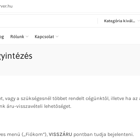
ver.hu
Kategória kiválasztása
log
Rólunk
Kapcsolat
yintézés
t, vagy a szükségesnél többet rendelt cégünktől, illetve ha az
nk áru-visszavételi lehetőséget.
lyes menü („Fiókom”),
VISSZÁRU
pontban tudja bejelenteni.