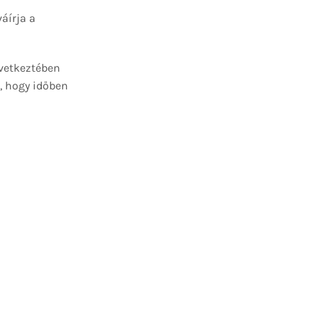
áírja a
övetkeztében
, hogy időben