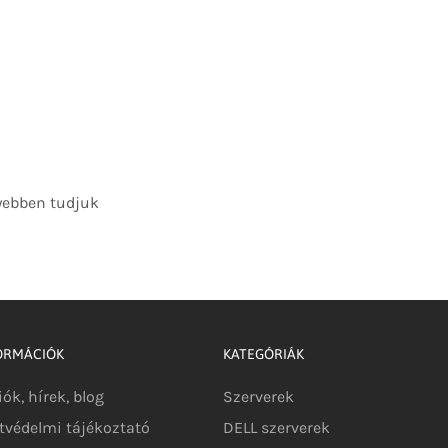
nyebben tudjuk
ORMÁCIÓK
KATEGÓRIÁK
iók, hírek, blog
Szerverek
tvédelmi tájékoztató
DELL szerverek