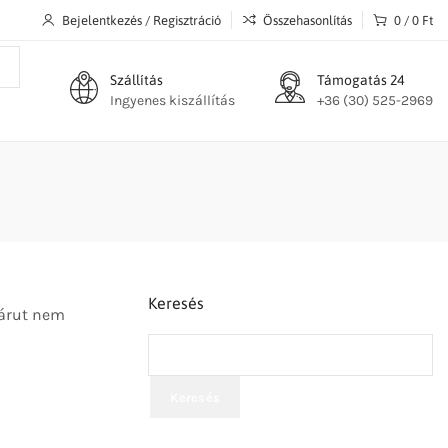
Bejelentkezés / Regisztráció
Összehasonlítás
0
/
0
Ft
Szállítás
Támogatás 24
Ingyenes kiszállítás
+36 (30) 525-2969
Keresés
 árut nem
Keresés