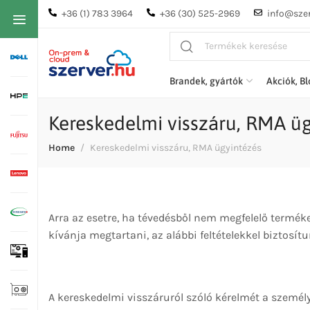
+36 (1) 783 3964
+36 (30) 525-2969
info@szer
Brandek, gyártók
Akciók, B
Kereskedelmi visszáru, RMA üg
Home
Kereskedelmi visszáru, RMA ügyintézés
Arra az esetre, ha tévedésből nem megfelelő terméke
kívánja megtartani, az alábbi feltételekkel biztosítu
A kereskedelmi visszáruról szóló kérelmét a szemé