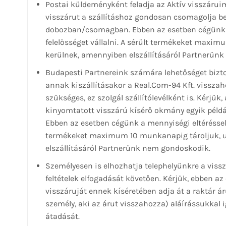
Postai küldeményként feladja az Aktív visszáruim
visszárut a szállításhoz gondosan csomagolja be
dobozban/csomagban. Ebben az esetben cégünk a 
felelősséget vállalni. A sérült termékeket ma
kerülnek, amennyiben elszállításáról Partnerün
Budapesti Partnereink számára lehetőséget bizt
annak kiszállításakor a Real.Com-94 Kft. visszah
szükséges, ez szolgál szállítólevélként is. Kérjü
kinyomtatott visszárú kísérő okmány egyik példány
Ebben az esetben cégünk a mennyiségi eltéréssel é
termékeket maximum 10 munkanapig tároljuk, 
elszállításáról Partnerünk nem gondoskodik.
Személyesen is elhozhatja telephelyünkre a vissz
feltételek elfogadását követően. Kérjük, ebben a
visszáruját ennek kíséretében adja át a raktár áru
személy, aki az árut visszahozza) aláírássukkal
átadását.