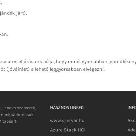
,
ándék járt),
van.
pcsolatos eljárásunk célja, hogy minél gyorsabban, gördüléke
ót (jóváírást) a lehető leggyorsabban elvégezni.
HASZNOS LINKEK
INF
u, Lenovo szerverek,
s munkaállomások
www.szerver.hu
Akc
icrosoft
Azure Stack HCI
Ada