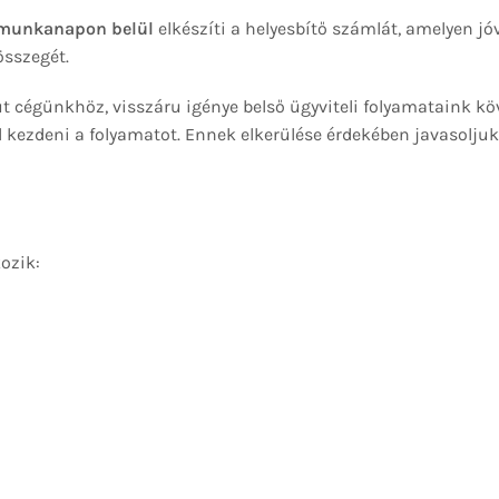
munkanapon belül
elkészíti a helyesbítő számlát, amelyen jóv
összegét.
ut cégünkhöz, visszáru igénye belső ügyviteli folyamataink k
l kezdeni a folyamatot. Ennek elkerülése érdekében javasoljuk
ozik: