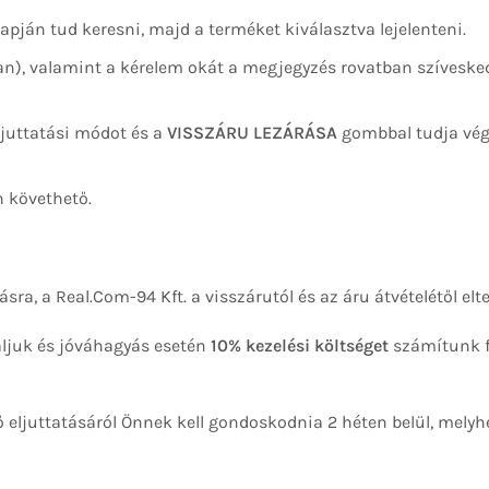
pján tud keresni, majd a terméket kiválasztva lejelenteni.
lan), valamint a kérelem okát a megjegyzés rovatban szívesk
ajuttatási módot és a
VISSZÁRU LEZÁRÁSA
gombbal tudja vég
n követhető.
a, a Real.Com-94 Kft. a visszárutól és az áru átvételétől elte
áljuk és jóváhagyás esetén
10% kezelési költséget
számítunk f
 eljuttatásáról Önnek kell gondoskodnia 2 héten belül, melyh