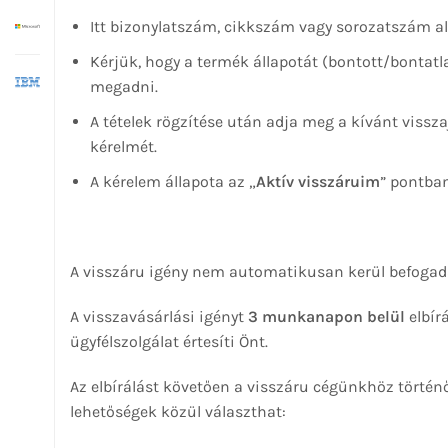
Itt bizonylatszám, cikkszám vagy sorozatszám ala
Kérjük, hogy a termék állapotát (bontott/bontat
megadni.
A tételek rögzítése után adja meg a kívánt vissz
kérelmét.
A kérelem állapota az „
Aktív visszáruim
” pontba
A visszáru igény nem automatikusan kerül befogadásr
A visszavásárlási igényt
3 munkanapon belül
elbír
ügyfélszolgálat értesíti Önt.
Az elbírálást követően a visszáru cégünkhöz történő
lehetőségek közül választhat: