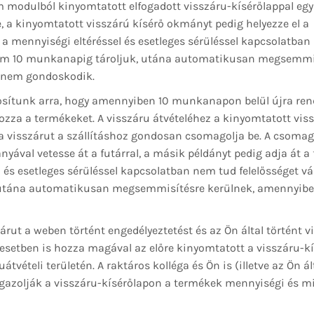
 modulból kinyomtatott elfogadott visszáru-kísérőlappal együ
, a kinyomtatott visszárú kísérő okmányt pedig helyezze el a
mennyiségi eltéréssel és esetleges sérüléssel kapcsolatban
ximum 10 munkanapig tároljuk, utána automatikusan megsemmi
k nem gondoskodik.
osítunk arra, hogy amennyiben 10 munkanapon belül újra rend
ozza a termékeket. A visszáru átvételéhez a kinyomtatott vis
k, a visszárut a szállításhoz gondosan csomagolja be. A csomag
ával vetesse át a futárral, a másik példányt pedig adja át a f
s esetleges sérüléssel kapcsolatban nem tud felelősséget váll
utána automatikusan megsemmisítésre kerülnek, amennyib
árut a weben történt engedélyeztetést és az Ön által történt v
z esetben is hozza magával az előre kinyomtatott a visszáru-k
átvételi területén. A raktáros kolléga és Ön is (illetve az Ön á
 igazolják a visszáru-kísérőlapon a termékek mennyiségi és m