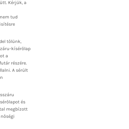
tt. Kérjük, a
 nem tud
sítésre
el tőlünk,
száru-kísérőlap
ot a
utár részére.
alni. A sérült
en
isszáru
ísérőlapot és
ltal megbízott
inőségi