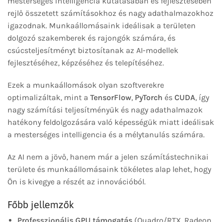
mesterséges intelligencia kutatásában és fejlesztésében
rejlő összetett számításokhoz és nagy adathalmazokhoz
igazodnak. Munkaállomásaink ideálisak a területen
dolgozó szakemberek és rajongók számára, és
csúcsteljesítményt biztosítanak az AI-modellek
fejlesztéséhez, képzéséhez és telepítéséhez.
Ezek a munkaállomások olyan szoftverekre
optimalizáltak, mint a
TensorFlow
,
PyTorch
és
CUDA
, így
nagy számítási teljesítményük és nagy adathalmazok
hatékony feldolgozására való képességük miatt ideálisak
a mesterséges intelligencia és a mélytanulás számára.
Az AI nem a jövő, hanem már a jelen számítástechnikai
területe és munkaállomásaink tökéletes alap lehet, hogy
Ön is kivegye a részét az innovációból.
Főbb jellemzők
Professzionális GPU támogatás
(Quadro/RTX, Radeon