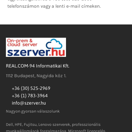
telefonszámon vagy a lenti e-mail címeken.
REAL.COM-94 Informatikai Kft.
1112 Budapest, Nagyida köz 1.
+36 (30) 525-2969
+36 (1) 783-3964
info@szerver.hu
Nagyon gyorsan válaszolunk
Dell, HPE, Fujitsu, Lenovo szerverek, professzionális
munkaállomások forgalmazása, Microsoft licencelés.