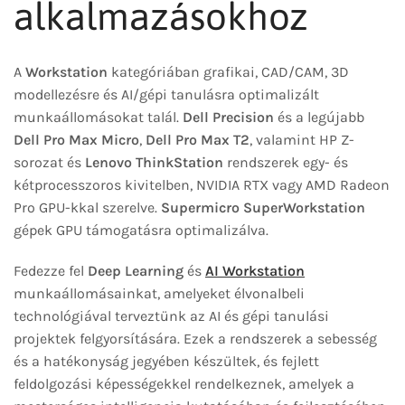
alkalmazásokhoz
A
Workstation
kategóriában grafikai, CAD/CAM, 3D
modellezésre és AI/gépi tanulásra optimalizált
munkaállomásokat talál.
Dell Precision
és a legújabb
Dell Pro Max Micro
,
Dell Pro Max T2
, valamint HP Z-
sorozat és
Lenovo ThinkStation
rendszerek egy- és
kétprocesszoros kivitelben, NVIDIA RTX vagy AMD Radeon
Pro GPU-kkal szerelve.
Supermicro SuperWorkstation
gépek GPU támogatásra optimalizálva.
Fedezze fel
Deep Learning
és
AI Workstation
munkaállomásainkat, amelyeket élvonalbeli
technológiával terveztünk az AI és gépi tanulási
projektek felgyorsítására. Ezek a rendszerek a sebesség
és a hatékonyság jegyében készültek, és fejlett
feldolgozási képességekkel rendelkeznek, amelyek a