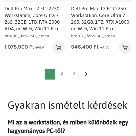
Dell Pro Max T2 FCT2250
Dell Pro Max T2 FCT2250
Workstation, Core Ultra 7
Workstation, Core Ultra 7
265, 32GB, 1TB, RTX 2000
265, 32GB, 1TB, RTX A1000,
ADA, no WiFi, Win 11 Pro
no WiFi, Win 11 Pro
bto108_fct2250_emea
bto107_fct2250_emea
1.075.900
Ft
946.400
Ft
+ÁFA
+ÁFA
1
2
3
Gyakran ismételt kérdések
Mi az a workstation, és miben különbözik egy
hagyományos PC-től?