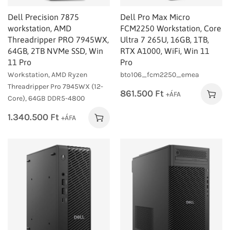
Dell Precision 7875
Dell Pro Max Micro
workstation, AMD
FCM2250 Workstation, Core
Threadripper PRO 7945WX,
Ultra 7 265U, 16GB, 1TB,
64GB, 2TB NVMe SSD, Win
RTX A1000, WiFi, Win 11
11 Pro
Pro
Workstation, AMD Ryzen
bto106_fcm2250_emea
Threadripper Pro 7945WX (12-
861.500
Ft
+ÁFA
Core), 64GB DDR5-4800
1.340.500
Ft
+ÁFA