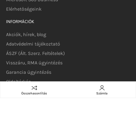
Elérhetőségeink
INFORMÁCIÓK
Akciók, hírek, blog
Adatvédelmi tájékoztató
ÁSZF (Ált. Szerz. Feltételek)
Visszáru, RMA ügyintézés
Garancia ügyintézés
Oldaltérkép
Összehasonlítás
Számla
KATEGÓRIÁK
Szerverek
DELL szerverek
DELL szoftverek
DELL alkatrészek