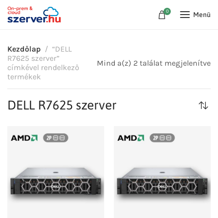
0
Menü
Kezdőlap
“DELL
R7625 szerver”
Mind a(z) 2 találat megjelenítve
címkével rendelkező
termékek
DELL R7625 szerver