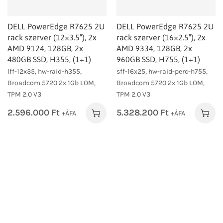
DELL PowerEdge R7625 2U
DELL PowerEdge R7625 2U
rack szerver (12×3.5″), 2x
rack szerver (16×2.5″), 2x
AMD 9124, 128GB, 2x
AMD 9334, 128GB, 2x
480GB SSD, H355, (1+1)
960GB SSD, H755, (1+1)
lff-12x35, hw-raid-h355,
sff-16x25, hw-raid-perc-h755,
Broadcom 5720 2x 1Gb LOM,
Broadcom 5720 2x 1Gb LOM,
TPM 2.0 V3
TPM 2.0 V3
2.596.000
Ft
5.328.200
Ft
+ÁFA
+ÁFA