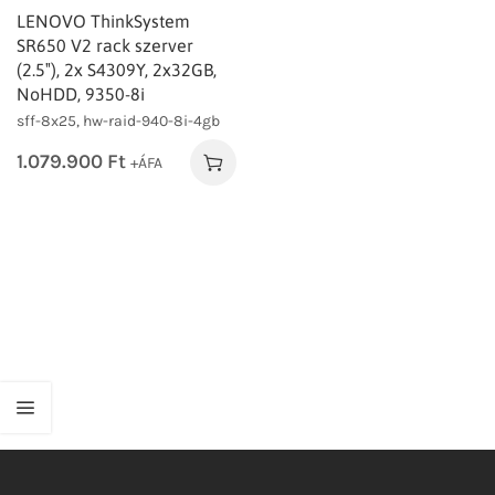
LENOVO ThinkSystem
SR650 V2 rack szerver
(2.5″), 2x S4309Y, 2x32GB,
NoHDD, 9350-8i
sff-8x25, hw-raid-940-8i-4gb
1.079.900
Ft
+ÁFA