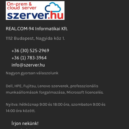
REAL.COM-94 Informatikai Kft.
1112 Budapest, Nagyida köz 1.
+36 (30) 525-2969
+36 (1) 783-3964
info@szerver.hu
Nagyon gyorsan válaszolunk
Dell, HPE, Fujitsu, Lenovo szerverek, professzionális
munkaállomások forgalmazása, Microsoft licencelés.
Nyitva: hétköznap 9:00 és 18:00 óra, szombaton 9:00 és
14:00 óra között.
Írjon nekünk!