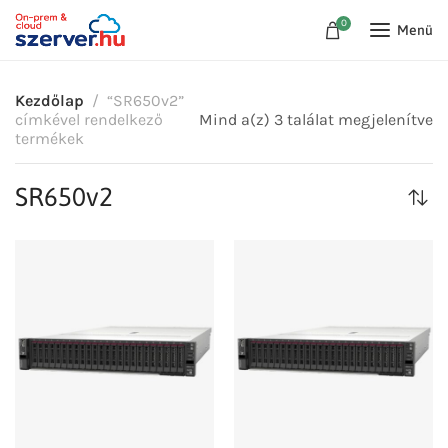
0
Menü
Kezdőlap
“SR650v2”
címkével rendelkező
Mind a(z) 3 találat megjelenítve
termékek
SR650v2