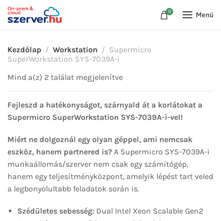
0
Menü
Kezdőlap
Workstation
Supermicro
SuperWorkstation SYS-7039A-i
Mind a(z) 2 találat megjelenítve
Fejleszd a hatékonyságot, szárnyald át a korlátokat a
Supermicro SuperWorkstation SYS-7039A-i-vel!
Miért ne dolgoznál egy olyan géppel, ami nemcsak
eszköz, hanem partnered is?
A Supermicro SYS-7039A-i
munkaállomás/szerver nem csak egy számítógép,
hanem egy teljesítményközpont, amelyik lépést tart veled
a legbonyolultabb feladatok során is.
Szédületes sebesség:
Dual Intel Xeon Scalable Gen2