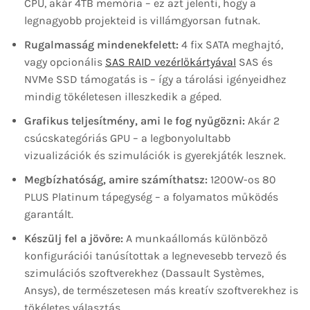
CPU, akár 4TB memória – ez azt jelenti, hogy a
legnagyobb projekteid is villámgyorsan futnak.
Rugalmasság mindenekfelett:
4 fix SATA meghajtó,
vagy opcionális
SAS RAID vezérlőkártyával
SAS és
NVMe SSD támogatás is – így a tárolási igényeidhez
mindig tökéletesen illeszkedik a géped.
Grafikus teljesítmény, ami le fog nyűgözni:
Akár 2
csúcskategóriás GPU – a legbonyolultabb
vizualizációk és szimulációk is gyerekjáték lesznek.
Megbízhatóság, amire számíthatsz:
1200W-os 80
PLUS Platinum tápegység – a folyamatos működés
garantált.
Készülj fel a jövőre:
A munkaállomás különböző
konfigurációi tanúsítottak a legnevesebb tervező és
szimulációs szoftverekhez (Dassault Systèmes,
Ansys), de természetesen más kreatív szoftverekhez is
tökéletes választás.