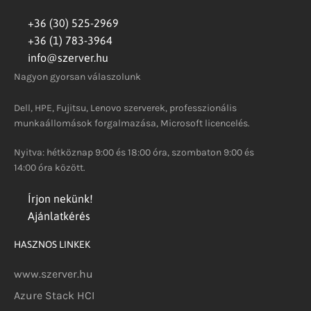
+36 (30) 525-2969
+36 (1) 783-3964
info@szerver.hu
Nagyon gyorsan válaszolunk
Dell, HPE, Fujitsu, Lenovo szerverek, professzionális
munkaállomások forgalmazása, Microsoft licencelés.
Nyitva: hétköznap 9:00 és 18:00 óra, szombaton 9:00 és
14:00 óra között.
Írjon nekünk!
Ajánlatkérés
HASZNOS LINKEK
www.szerver.hu
Azure Stack HCI