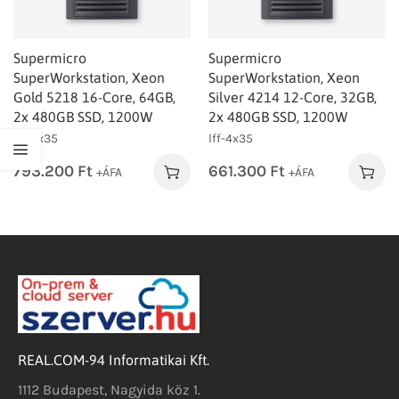
Supermicro
Supermicro
SuperWorkstation, Xeon
SuperWorkstation, Xeon
Gold 5218 16-Core, 64GB,
Silver 4214 12-Core, 32GB,
2x 480GB SSD, 1200W
2x 480GB SSD, 1200W
lff-4x35
lff-4x35
793.200
Ft
661.300
Ft
+ÁFA
+ÁFA
REAL.COM-94 Informatikai Kft.
1112 Budapest, Nagyida köz 1.