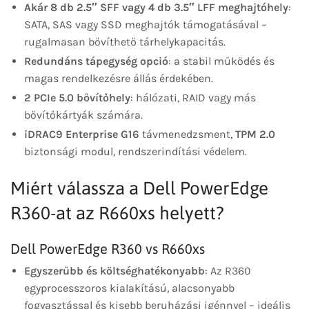
Akár 8 db 2.5″ SFF vagy 4 db 3.5″ LFF meghajtóhely
:
SATA, SAS vagy SSD meghajtók támogatásával –
rugalmasan bővíthető tárhelykapacitás.
Redundáns tápegység opció
: a stabil működés és
magas rendelkezésre állás érdekében.
2 PCIe 5.0 bővítőhely
: hálózati, RAID vagy más
bővítőkártyák számára.
iDRAC9 Enterprise G16
távmenedzsment,
TPM 2.0
biztonsági modul, rendszerindítási védelem.
Miért válassza a Dell PowerEdge
R360-at az R660xs helyett?
Dell PowerEdge R360 vs R660xs
Egyszerűbb és költséghatékonyabb
: Az R360
egyprocesszoros kialakítású, alacsonyabb
fogyasztással és kisebb beruházási igénnyel – ideális