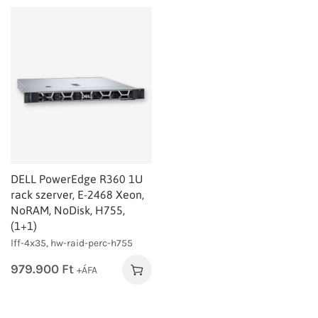
DELL PowerEdge R360 1U
rack szerver, E-2468 Xeon,
NoRAM, NoDisk, H755,
(1+1)
lff-4x35, hw-raid-perc-h755
979.900
Ft
+ÁFA