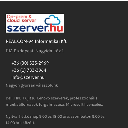
REAL.COM-94 Informatikai Kft.
1112 Budapest, Nagyida köz 1.
+36 (30) 525-2969
+36 (1) 783-3964
info@szerver.hu
Nagyon gyorsan válaszolunk
Dell, HPE, Fujitsu, Lenovo szerverek, professzionális
munkaállomások forgalmazása, Microsoft licencelés.
Nyitva: hétköznap 9:00 és 18:00 óra, szombaton 9:00 és
14:00 óra között.