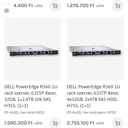
1.264.400
Ft
1.276.700
Ft
+ÁFA
+ÁFA
DELL PowerEdge R360 1U
DELL PowerEdge R360 1U
rack szerver, 6325P Xeon,
rack szerver, 6337P Xeon,
32GB, 1×2.4TB 10k SAS,
4x32GB, 2x4TB SAS HDD,
H355, (1+1)
H755, (1+1)
lff-4x35, hw-raid-h355
lff-4x35, hw-raid-perc-h755
1.590.300
Ft
2.755.100
Ft
+ÁFA
+ÁFA