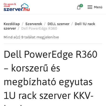
0
Menü
Kezdőlap
Szerverek
DELL szerver
Dell 1U rack
szerver
Dell PowerEdge R360
Mind a(z) 9 találat megjelenítve
Dell PowerEdge R360
– korszerű és
megbízható egyutas
1U rack szerver KKV-