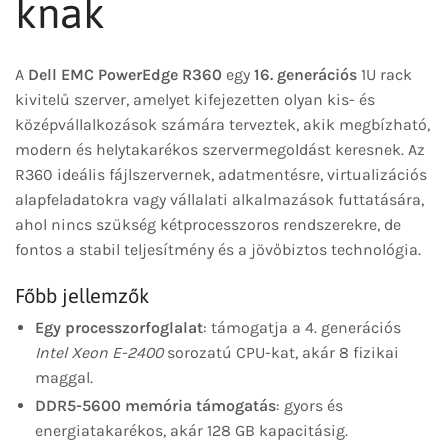
knak
A
Dell EMC PowerEdge R360
egy
16. generációs
1U rack
kivitelű szerver, amelyet kifejezetten olyan kis- és
középvállalkozások számára terveztek, akik megbízható,
modern és helytakarékos szervermegoldást keresnek. Az
R360 ideális fájlszervernek, adatmentésre, virtualizációs
alapfeladatokra vagy vállalati alkalmazások futtatására,
ahol nincs szükség kétprocesszoros rendszerekre, de
fontos a stabil teljesítmény és a jövőbiztos technológia.
Főbb jellemzők
Egy processzorfoglalat
: támogatja a 4. generációs
Intel Xeon E-2400
sorozatú CPU-kat, akár 8 fizikai
maggal.
DDR5-5600 memória támogatás
: gyors és
energiatakarékos, akár 128 GB kapacitásig.