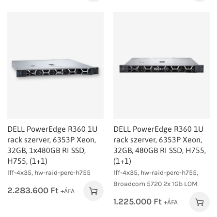
DELL PowerEdge R360 1U
DELL PowerEdge R360 1U
rack szerver, 6353P Xeon,
rack szerver, 6353P Xeon,
32GB, 1x480GB RI SSD,
32GB, 480GB RI SSD, H755,
H755, (1+1)
(1+1)
lff-4x35, hw-raid-perc-h755
lff-4x35, hw-raid-perc-h755,
Broadcom 5720 2x 1Gb LOM
2.283.600
Ft
+ÁFA
1.225.000
Ft
+ÁFA