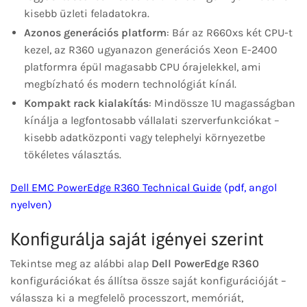
kisebb üzleti feladatokra.
Azonos generációs platform
: Bár az R660xs két CPU-t
kezel, az R360 ugyanazon generációs Xeon E-2400
platformra épül magasabb CPU órajelekkel, ami
megbízható és modern technológiát kínál.
Kompakt rack kialakítás
: Mindössze 1U magasságban
kínálja a legfontosabb vállalati szerverfunkciókat –
kisebb adatközponti vagy telephelyi környezetbe
tökéletes választás.
Dell EMC PowerEdge R360 Technical Guide
(pdf, angol
nyelven)
Konfigurálja saját igényei szerint
Tekintse meg az alábbi alap
Dell PowerEdge R360
konfigurációkat és állítsa össze saját konfigurációját –
válassza ki a megfelelő processzort, memóriát,