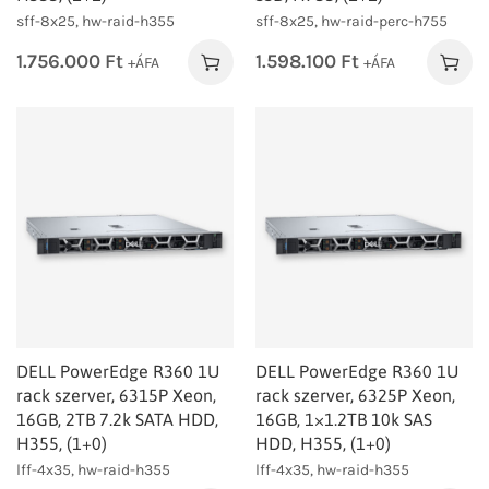
sff-8x25, hw-raid-h355
sff-8x25, hw-raid-perc-h755
1.756.000
Ft
1.598.100
Ft
+ÁFA
+ÁFA
DELL PowerEdge R360 1U
DELL PowerEdge R360 1U
rack szerver, 6315P Xeon,
rack szerver, 6325P Xeon,
16GB, 2TB 7.2k SATA HDD,
16GB, 1×1.2TB 10k SAS
H355, (1+0)
HDD, H355, (1+0)
lff-4x35, hw-raid-h355
lff-4x35, hw-raid-h355