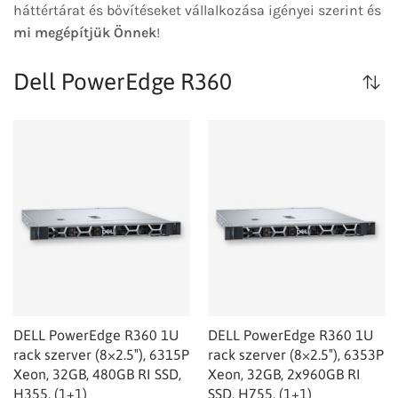
háttértárat és bővítéseket vállalkozása igényei szerint és
mi megépítjük Önnek
!
Dell PowerEdge R360
DELL PowerEdge R360 1U
DELL PowerEdge R360 1U
rack szerver (8×2.5″), 6315P
rack szerver (8×2.5″), 6353P
Xeon, 32GB, 480GB RI SSD,
Xeon, 32GB, 2x960GB RI
H355, (1+1)
SSD, H755, (1+1)