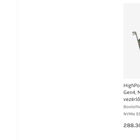
HighPo
Gen4, 
vezérlő
Bootolha
NVMe SSD
288.3