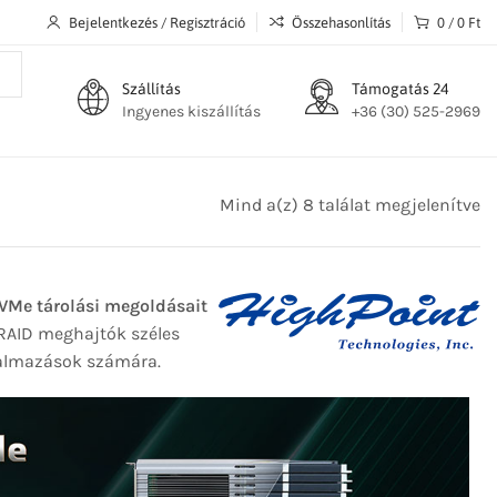
Bejelentkezés / Regisztráció
Összehasonlítás
0
/
0
Ft
Szállítás
Támogatás 24
Ingyenes kiszállítás
+36 (30) 525-2969
Mind a(z) 8 találat megjelenítve
VMe tárolási megoldásait
 RAID meghajtók széles
lkalmazások számára.