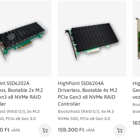
int SSD6202A
HighPoint SSD6204A
Hig
ess, Bootable 2x M.2
Driverless, Bootable 4x M.2
Ge
en3 x8 NVMe RAID
PCIe Gen3 x8 NVMe RAID
vez
ler
Controller
Boo
tó (RAID 0,1), 2x M.2
Bootolható (RAID 0,1), 4x M.2
NVM
D, PCIe x8 Gen 3.0
NVMe SSD, PCIe x8 Gen 3.0
16
00
Ft
159.300
Ft
+ÁFA
+ÁFA