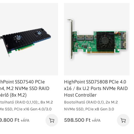
hPoint SSD7540 PCIe
HighPoint SSD7580B PCIe 4.0
n4, M.2 NVMe SSD RAID
x16 / 8x U.2 Ports NVMe RAID
érlő (8x M.2)
Host Controller
tolható (RAID 0,1,10);, 8x M.2
Bootolható (RAID 0,1), 2x M.2
e SSD, PCIe x16 Gen 4.0/3.0
NVMe SSD, PCIe x8 Gen 3.0
9.800
Ft
598.500
Ft
+ÁFA
+ÁFA