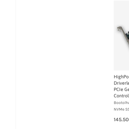
HighPo
Driverl
PCIe G
Control
Bootolha
NVMe SS
145.5