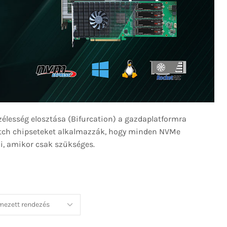
élesség elosztása (Bifurcation) a gazdaplatformra
itch chipseteket alkalmazzák, hogy minden NVMe
ni, amikor csak szükséges.