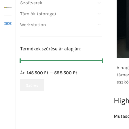
Szoftverek
Tárolók (storage)
Workstation
Termékek szűrése ár alapján:
A hag
Ár:
145.500 Ft
—
598.500 Ft
támas
eszkö
Szűrés
Hig
Mutas