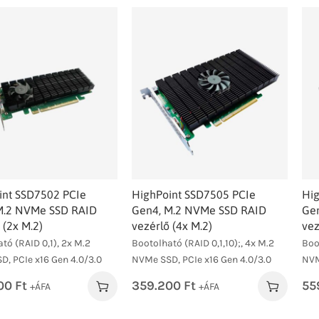
int SSD7502 PCIe
HighPoint SSD7505 PCIe
Hig
M.2 NVMe SSD RAID
Gen4, M.2 NVMe SSD RAID
Ge
 (2x M.2)
vezérlő (4x M.2)
vez
tó (RAID 0,1), 2x M.2
Bootolható (RAID 0,1,10);, 4x M.2
Boo
, PCIe x16 Gen 4.0/3.0
NVMe SSD, PCIe x16 Gen 4.0/3.0
NVM
00
Ft
359.200
Ft
55
+ÁFA
+ÁFA