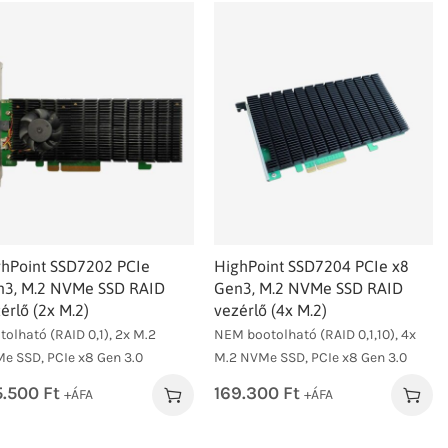
hPoint SSD7202 PCIe
HighPoint SSD7204 PCIe x8
n3, M.2 NVMe SSD RAID
Gen3, M.2 NVMe SSD RAID
érlő (2x M.2)
vezérlő (4x M.2)
tolható (RAID 0,1), 2x M.2
NEM bootolható (RAID 0,1,10), 4x
e SSD, PCIe x8 Gen 3.0
M.2 NVMe SSD, PCIe x8 Gen 3.0
5.500
Ft
169.300
Ft
+ÁFA
+ÁFA