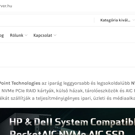
ver.hu
Kategória kiválasztása
log
Rólunk
Kapcsolat
oint Technologies
az iparág leggyorsabb és legsokoldalúbb
N
. NVMe PCIe RAID kártyák, külső házak, tárolóeszközök és AIC
ékát szállítják a teljesítményigényes ipari, üzleti és médiaa