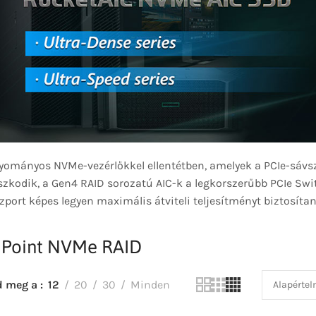
yományos NVMe-vezérlőkkel ellentétben, amelyek a PCIe-sávsz
zkodik, a Gen4 RAID sorozatú AIC-k a legkorszerűbb PCIe Sw
zport képes legyen maximális átviteli teljesítményt biztosíta
hPoint NVMe RAID
d meg a
12
20
30
Minden