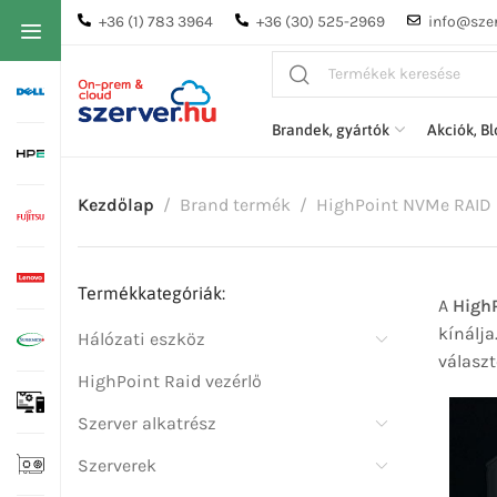
+36 (1) 783 3964
+36 (30) 525-2969
info@szer
Brandek, gyártók
Akciók, B
Kezdőlap
Brand termék
HighPoint NVMe RAID
Termékkategóriák:
A
HighP
kínálja
Hálózati eszköz
választ
HighPoint Raid vezérlő
Szerver alkatrész
Szerverek