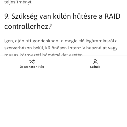
teljesítményt.
9. Szükség van külön hűtésre a RAID
controllerhez?
Igen, ajánlott gondoskodni a megfelelő légáramlásról a
szerverházon belül, különösen intenzív használat vagy
magas környezeti hőmérséklet esetén.
10. Milyen RAID szinteket támogat a
Összehasonlítás
Számla
MegaRAID 9560-8i?
Többek között a RAID 0, 1, 5, 6, 10, 50, 60 szinteket,
valamint Advanced RAID funkciókat is, amelyek firmware
aktiválással vagy külön licenceléssel bővíthetők.