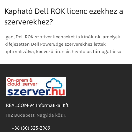
Kapható Dell ROK licenc ezekhez a
szerverekhez?
Igen, Dell ROK szoftver licenceket is kínálunk, amelyek
kifejezetten Dell PowerEdge szerverekhez lettek
optimalizálva, kedvező áron és hivatalos támogatással.
REAL.COM-94 Informatikai Kft.
1112 Budapest, Nagyida köz 1.
+36 (30) 525-2969