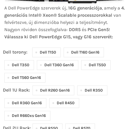
A Dell PowerEdge szerverek új,
16G generációja
, amely a
4.
generációs Intel® Xeon® Scalable processzorokkal
van
felvértezve, új dimenzióba helyezi a teljesítményt.
Nagyon röviden összefoglalva:
DDR5
és
PCIe Gen5
!
Válassza ki Dell PowerEdge G15, vagy G16 szerverét:
Dell torony:
Dell T150
Dell T160 Gen16
Dell T350
Dell T360 Gen16
Dell T550
Dell T560 Gen16
Dell 1U Rack:
Dell R260 Gen16
Dell R350
Dell R360 Gen16
Dell R450
Dell R660xs Gen16
Dell 2U Rack:
Dell R550
Dell R570