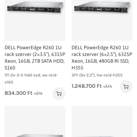
DELL PowerEdge R260 1U
DELL PowerEdge R260 1U
rack szerver (2×3.5″), 6315P
rack szerver (6×2.5″), 6325P
Xeon, 16GB, 2TB SATA HDD,
Xeon, 16GB, 480GB RI SSD,
S160
H355
lff-2x-3-5-hdd-ssd, sw-raid-
SFF (6x 2,5"), hw-raid-h355
s160
1.248.700
Ft
+ÁFA
834.300
Ft
+ÁFA