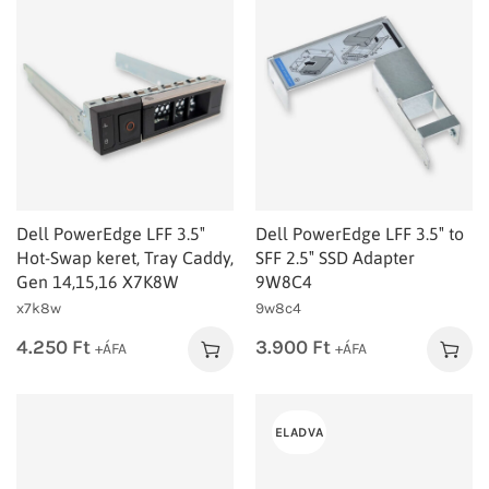
Dell PowerEdge LFF 3.5″
Dell PowerEdge LFF 3.5″ to
Hot-Swap keret, Tray Caddy,
SFF 2.5″ SSD Adapter
Gen 14,15,16 X7K8W
9W8C4
x7k8w
9w8c4
4.250
Ft
3.900
Ft
+ÁFA
+ÁFA
ELADVA