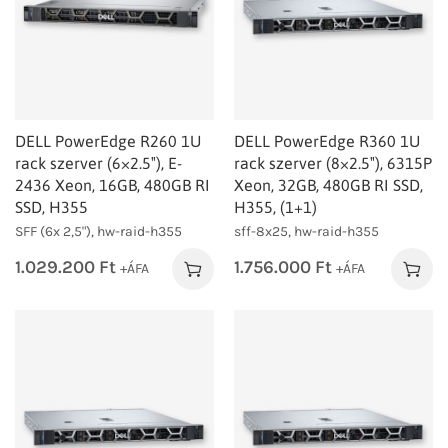
DELL PowerEdge R260 1U
DELL PowerEdge R360 1U
rack szerver (6×2.5″), E-
rack szerver (8×2.5″), 6315P
2436 Xeon, 16GB, 480GB RI
Xeon, 32GB, 480GB RI SSD,
SSD, H355
H355, (1+1)
SFF (6x 2,5"), hw-raid-h355
sff-8x25, hw-raid-h355
1.029.200
Ft
1.756.000
Ft
+ÁFA
+ÁFA