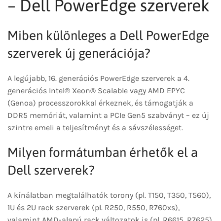
– Dell PowerEdge szerverek
Miben különleges a Dell PowerEdge
szerverek új generációja?
A legújabb, 16. generációs PowerEdge szerverek a 4.
generációs Intel® Xeon® Scalable vagy AMD EPYC
(Genoa) processzorokkal érkeznek, és támogatják a
DDR5 memóriát, valamint a PCIe Gen5 szabványt – ez új
szintre emeli a teljesítményt és a sávszélességet.
Milyen formátumban érhetők el a
Dell szerverek?
A kínálatban megtalálhatók torony (pl. T150, T350, T560),
1U és 2U rack szerverek (pl. R250, R550, R760xs),
valamint AMD-alapú rack változatok is (pl. R6615, R7625).