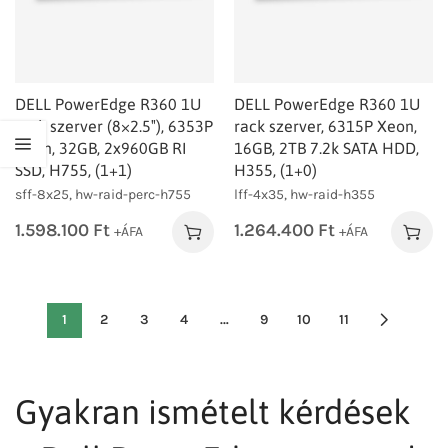
DELL PowerEdge R360 1U
DELL PowerEdge R360 1U
rack szerver (8×2.5″), 6353P
rack szerver, 6315P Xeon,
Xeon, 32GB, 2x960GB RI
16GB, 2TB 7.2k SATA HDD,
SSD, H755, (1+1)
H355, (1+0)
sff-8x25, hw-raid-perc-h755
lff-4x35, hw-raid-h355
1.598.100
Ft
1.264.400
Ft
+ÁFA
+ÁFA
1
2
3
4
…
9
10
11
Gyakran ismételt kérdések