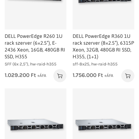
DELL PowerEdge R260 1U
DELL PowerEdge R360 1U
rack szerver (6×2.5″), E-
rack szerver (8×2.5″), 6315P
2436 Xeon, 16GB, 480GB RI
Xeon, 32GB, 480GB RI SSD,
SSD, H355
H355, (1+1)
SFF (6x 2,5"), hw-raid-h355
sff-8x25, hw-raid-h355
1.029.200
Ft
1.756.000
Ft
+ÁFA
+ÁFA