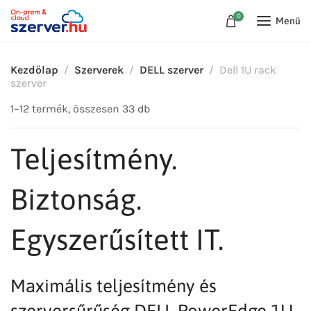
0
Menü
Kezdőlap
Szerverek
DELL szerver
Dell 1U rack
szerver
1–12 termék, összesen 33 db
Teljesítmény.
Biztonság.
Egyszerűsített IT.
Maximális teljesítmény és