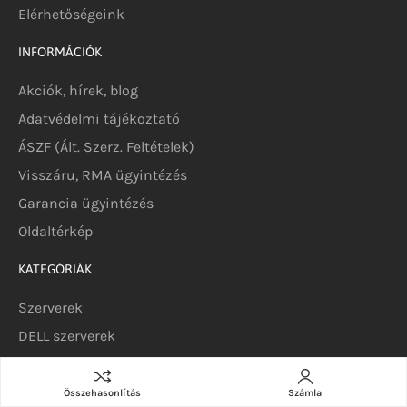
Elérhetőségeink
INFORMÁCIÓK
Akciók, hírek, blog
Adatvédelmi tájékoztató
ÁSZF (Ált. Szerz. Feltételek)
Visszáru, RMA ügyintézés
Garancia ügyintézés
Oldaltérkép
KATEGÓRIÁK
Szerverek
DELL szerverek
DELL szoftverek
DELL alkatrészek
Összehasonlítás
Számla