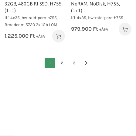
32GB, 480GB RI SSD, H755,
NoRAM, NoDisk, H755,
(1+1)
(1+1)
lff-4x35, hw-raid-perc-h755,
lff-4x35, hw-raid-perc-h755
Broadcom 5720 2x 1Gb LOM
979.900
Ft
+ÁFA
1.225.000
Ft
+ÁFA
1
2
3