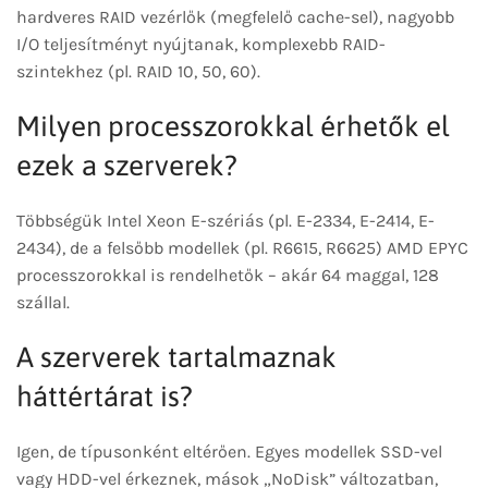
hardveres RAID vezérlők (megfelelő cache-sel), nagyobb
I/O teljesítményt nyújtanak, komplexebb RAID-
szintekhez (pl. RAID 10, 50, 60).
Milyen processzorokkal érhetők el
ezek a szerverek?
Többségük Intel Xeon E-szériás (pl. E-2334, E-2414, E-
2434), de a felsőbb modellek (pl. R6615, R6625) AMD EPYC
processzorokkal is rendelhetők – akár 64 maggal, 128
szállal.
A szerverek tartalmaznak
háttértárat is?
Igen, de típusonként eltérően. Egyes modellek SSD-vel
vagy HDD-vel érkeznek, mások „NoDisk” változatban,