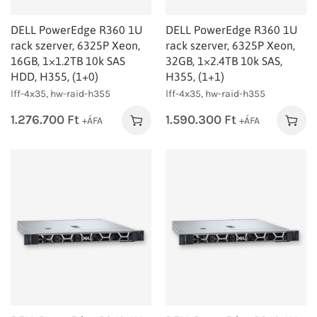
DELL PowerEdge R360 1U
DELL PowerEdge R360 1U
rack szerver, 6325P Xeon,
rack szerver, 6325P Xeon,
16GB, 1×1.2TB 10k SAS
32GB, 1×2.4TB 10k SAS,
HDD, H355, (1+0)
H355, (1+1)
lff-4x35, hw-raid-h355
lff-4x35, hw-raid-h355
1.276.700
Ft
1.590.300
Ft
+ÁFA
+ÁFA