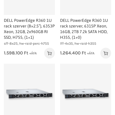
DELL PowerEdge R360 1U
DELL PowerEdge R360 1U
rack szerver (8×2.5″), 6353P
rack szerver, 6315P Xeon,
Xeon, 32GB, 2x960GB RI
16GB, 2TB 7.2k SATA HDD,
SSD, H755, (1+1)
H355, (1+0)
sff-8x25, hw-raid-perc-h755
lff-4x35, hw-raid-h355
1.598.100
Ft
1.264.400
Ft
+ÁFA
+ÁFA