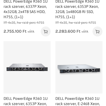
DELL PowerEdge R360 1U
DELL PowerEdge R360 1U
rack szerver, 6337P Xeon,
rack szerver, 6353P Xeon,
4x32GB, 2x4TB SAS HDD,
32GB, 1x480GB RI SSD,
H755, (1+1)
H755, (1+1)
lff-4x35, hw-raid-perc-h755
lff-4x35, hw-raid-perc-h755
2.755.100
Ft
2.283.600
Ft
+ÁFA
+ÁFA
DELL PowerEdge R360 1U
DELL PowerEdge R360 1U
rack szerver, 6353P Xeon,
rack szerver, E-2468 Xeon,