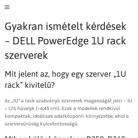
Gyakran ismételt kérdések
– DELL PowerEdge 1U rack
szerverek
Mit jelent az, hogy egy szerver „1U
rack” kivitelű?
Az „1U” a rack szabványú szerverek magasságát jelzi – 1U
= 1,75 hüvelyk (~4,45 cm). Ezek a modellek rendkívül
kompaktak, ideálisak adatközponti környezetbe, ahol a
szerversűrűség kulcsfontosságú.