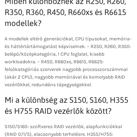
Miben különböznek az R250, R260,
R350, R360, R450, R660xs és R6615
modellek?
A modellek eltérő generációkat, CPU típusokat, memória-
és háttértártámogatást képviselnek. – R250, R260, R350:
belépő/középkategória, 1 CPU foglalat, kisebb
workloadokra. – R450, R660xs, R6615, R6625:
felsőkategóriás szerverek nagyobb processzorszámmal
(akár 2 CPU), nagyobb memóriával és komolyabb RAID
vezérlőkkel, redundáns tápegységekkel.
Mi a különbség az S150, S160, H355
és H755 RAID vezérlők között?
S150/S160: szoftveres RAID vezérlők, alapfunkciókkal
(RAID 0/1/5), alacsonyabb terhelésre. H355/H755: