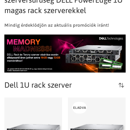
szerversűrűség DELL PowerEdge 1U
magas rack szerverekkel
Mindig érdeklődjön az aktuális promóciók iránt!
Dell 1U rack szerver
ELADVA