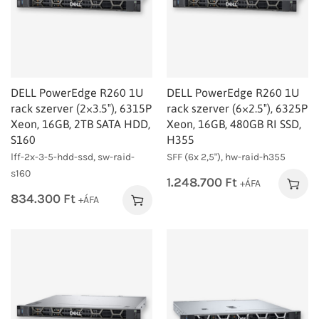
DELL PowerEdge R260 1U
DELL PowerEdge R260 1U
rack szerver (2×3.5″), 6315P
rack szerver (6×2.5″), 6325P
Xeon, 16GB, 2TB SATA HDD,
Xeon, 16GB, 480GB RI SSD,
S160
H355
lff-2x-3-5-hdd-ssd, sw-raid-
SFF (6x 2,5"), hw-raid-h355
s160
1.248.700
Ft
+ÁFA
834.300
Ft
+ÁFA