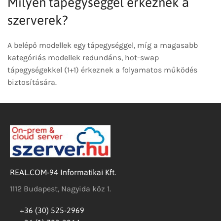
Milyen tápegységgel érkeznek a
szerverek?
A belépő modellek egy tápegységgel, míg a magasabb
kategóriás modellek redundáns, hot-swap
tápegységekkel (1+1) érkeznek a folyamatos működés
biztosítására.
REAL.COM-94 Informatikai Kft.
1112 Budapest, Nagyida köz 1.
+36 (30) 525-2969