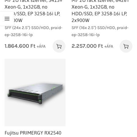
M7 2U rack szerver, 5415+
M7 2U rack szerver, 6426Y
Xeon-G, 1x32GB, no
Xeon-G, 1x32GB, no
HDD/SSD, EP 3258-16i LP,
HDD/SSD, EP 3258-16i LP,
2x900W
2x900W
SFF (24x 2.5") SSD/HDD, praid-
SFF (16x 2.5") SSD/HDD, praid-
ep-3258-16i-lp
ep-3258-16i-lp
1.864.600
Ft
2.257.000
Ft
+ÁFA
+ÁFA
Fujitsu PRIMERGY RX2540