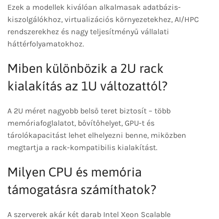
Ezek a modellek kiválóan alkalmasak adatbázis-
kiszolgálókhoz, virtualizációs környezetekhez, AI/HPC
rendszerekhez és nagy teljesítményű vállalati
háttérfolyamatokhoz.
Miben különbözik a 2U rack
kialakítás az 1U változattól?
A 2U méret nagyobb belső teret biztosít – több
memóriafoglalatot, bővítőhelyet, GPU-t és
tárolókapacitást lehet elhelyezni benne, miközben
megtartja a rack-kompatibilis kialakítást.
Milyen CPU és memória
támogatásra számíthatok?
A szerverek akár két darab Intel Xeon Scalable