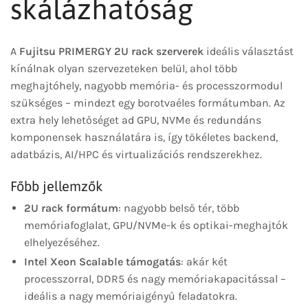
skálázhatóság
A
Fujitsu PRIMERGY 2U rack szerverek
ideális választást
kínálnak olyan szervezeteken belül, ahol több
meghajtóhely, nagyobb memória- és processzormodul
szükséges – mindezt egy borotvaéles formátumban. Az
extra hely lehetőséget ad GPU, NVMe és redundáns
komponensek használatára is, így tökéletes backend,
adatbázis, AI/HPC és virtualizációs rendszerekhez.
Főbb jellemzők
2U rack formátum
: nagyobb belső tér, több
memóriafoglalat, GPU/NVMe-k és optikai-meghajtók
elhelyezéséhez.
Intel Xeon Scalable támogatás
: akár két
processzorral, DDR5 és nagy memóriakapacitással –
ideális a nagy memóriaigényű feladatokra.