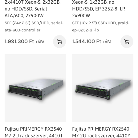
2x4410T Xeon-S, 2x32GB,
Xeon-S, 1x32GB, no
no HDD/SSD, Serial
HDD/SSD, EP 3252-8i LP,
ATA/600, 2x900W
2x900W
SFF (24x 2.5") SSD/HDD, serial-
SFF (16x 2.5") SSD/HDD, praid-
ata-600-controller
ep-3252-8i-lp
1.991.300
Ft
1.544.100
Ft
+ÁFA
+ÁFA
Fujitsu PRIMERGY RX2540
Fujitsu PRIMERGY RX2540
M7 2U rack szerver, 4410T
M7 2U rack szerver, 4410Y