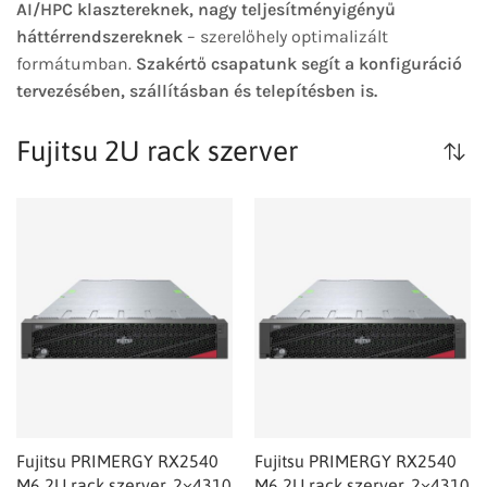
AI/HPC klasztereknek, nagy teljesítményigényű
háttérrendszereknek
– szerelőhely optimalizált
formátumban.
Szakértő csapatunk segít a konfiguráció
tervezésében, szállításban és telepítésben is.
Fujitsu 2U rack szerver
Fujitsu PRIMERGY RX2540
Fujitsu PRIMERGY RX2540
M6 2U rack szerver, 2×4310
M6 2U rack szerver, 2×4310