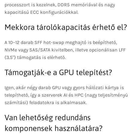
processzort is kezelnek, DDR5 memóriával és nagy
kapacitású ECC konfigurációkkal.
Mekkora tárolókapacitás érhető el?
A 10–12 darab SFF hot-swap meghajtó is beépíthető,
NVMe vagy SAS/SATA kivitelben, illetve opcionálisan LFF
(3.5") támogatás is elérhető.
Támogatják-e a GPU telepítést?
Igen, akár négy darab GPU vagy gyors hálózati kártya is
telepíthető, így a szerverek AI és HPC (nagy teljesítményű
számítási) feladatokra is alkalmasak.
Van lehetőség redundáns
komponensek használatára?