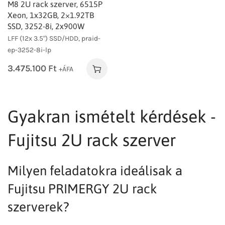
M8 2U rack szerver, 6515P
Xeon, 1x32GB, 2×1.92TB
SSD, 3252-8i, 2x900W
LFF (12x 3.5") SSD/HDD, praid-
ep-3252-8i-lp
3.475.100
Ft
+ÁFA
Gyakran ismételt kérdések -
Fujitsu 2U rack szerver
Milyen feladatokra ideálisak a
Fujitsu PRIMERGY 2U rack
szerverek?