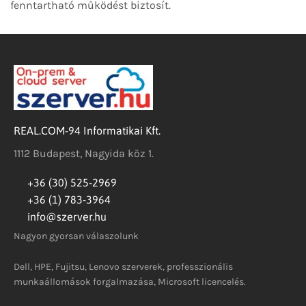
fenntartható működést biztosít.
REAL.COM-94 Informatikai Kft.
1112 Budapest, Nagyida köz 1.
+36 (30) 525-2969
+36 (1) 783-3964
info@szerver.hu
Nagyon gyorsan válaszolunk
Dell, HPE, Fujitsu, Lenovo szerverek, professzionális
munkaállomások forgalmazása, Microsoft licencelés.