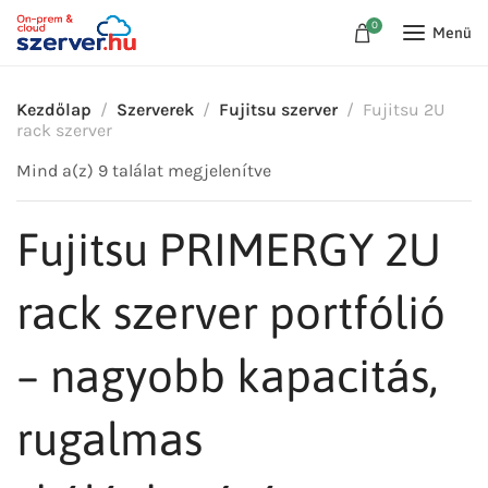
0
Menü
Kezdőlap
Szerverek
Fujitsu szerver
Fujitsu 2U
rack szerver
Mind a(z) 9 találat megjelenítve
Fujitsu PRIMERGY 2U
rack szerver portfólió
– nagyobb kapacitás,
rugalmas