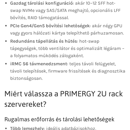
Gazdag tárolási konfiguráció
: akár 10–12 SFF hot-
swap NVMe vagy SAS/SATA meghajtó, opcionális LFF
bővítés, RAID támogatással.
PCIe Gen4/Gen5 bővítési lehetőségek
: akár négy GPU
vagy gyors hálózati kártya telepíthető párhuzamosan.
Redundáns tápellátás és hűtés
: hot-swap
tápegységek, több ventilátor és optimalizált légáram –
a folyamatos működés zálogaként.
iRMC S6 távmenedzsment
: teljes távoli felügyelet,
távoli telepítések, firmware frissítések és diagnosztika
biztonságosan.
Miért válassza a PRIMERGY 2U rack
szervereket?
Rugalmas erőforrás és tárolási lehetőségek
Több lemezhely
: ideális adatbázisokhoz,