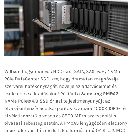
Váltson hagyományos HDD-kről SATA, SAS, vagy NVMe
PCIe DataCenter SSD-kre, hogy drámaian megnövelje
szerverei hatékonyságát, növelje az adatvédelmet és
csökkentse a kiadásokat! Például a
Samsung PM9A3
NVMe PCIe® 4.0 SSD
óriási teljesítményt nyújt az
olvasásintenzív adatközpontok számára, 1000K IOPS-t ér
el véletlenszerű olvasás és 6800 MB/s szekvenciális
olvasási sebesség esetén. A PM9A3 lenyűgözően alacsony
energiafogyasztás mellett, kis formátumú (E1.S, U.2, M.2)