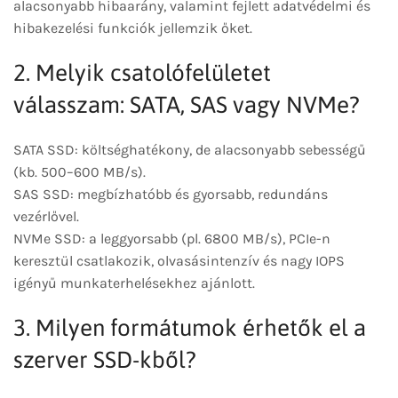
alacsonyabb hibaarány, valamint fejlett adatvédelmi és
hibakezelési funkciók jellemzik őket.
2. Melyik csatolófelületet
válasszam: SATA, SAS vagy NVMe?
SATA SSD: költséghatékony, de alacsonyabb sebességű
(kb. 500–600 MB/s).
SAS SSD: megbízhatóbb és gyorsabb, redundáns
vezérlővel.
NVMe SSD: a leggyorsabb (pl. 6800 MB/s), PCIe-n
keresztül csatlakozik, olvasásintenzív és nagy IOPS
igényű munkaterhelésekhez ajánlott.
3. Milyen formátumok érhetők el a
szerver SSD-kből?