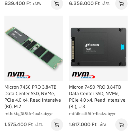
839.400
Ft
6.356.000
Ft
+ÁFA
+ÁFA
Micron 7450 PRO 3.84TB
Micron 7450 PRO 3.84TB
Data Center SSD, NVMe,
Data Center SSD, NVMe,
PCIe 4.0 x4, Read Intensive
PCIe 4.0 x4, Read Intensive
(RI), M.2
(RI), U.3
mtfdkbg3t8tfr-1bc1zabyyr
mtfdkcc1t9tfr-1bc1zabyyr
1.575.400
Ft
1.617.000
Ft
+ÁFA
+ÁFA