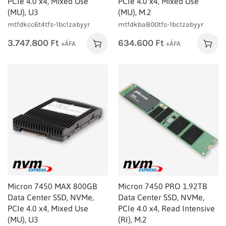
PCIe 4.0 x4, Mixed Use
PCIe 4.0 x4, Mixed Use
(MU), U3
(MU), M.2
mtfdkcc6t4tfs-1bc1zabyyr
mtfdkba800tfs-1bc1zabyyr
3.747.800
Ft
634.600
Ft
+ÁFA
+ÁFA
Micron 7450 MAX 800GB
Micron 7450 PRO 1.92TB
Data Center SSD, NVMe,
Data Center SSD, NVMe,
PCIe 4.0 x4, Mixed Use
PCIe 4.0 x4, Read Intensive
(MU), U3
(RI), M.2