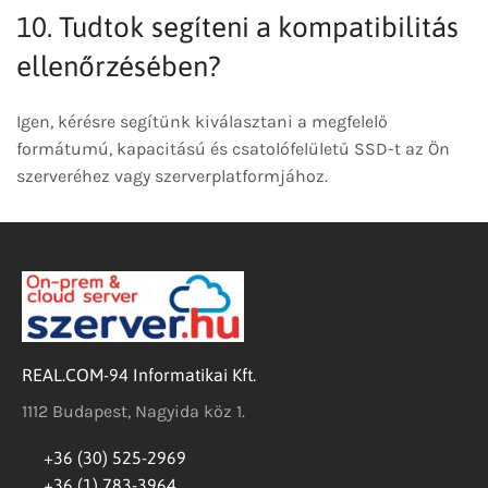
10. Tudtok segíteni a kompatibilitás
ellenőrzésében?
Igen, kérésre segítünk kiválasztani a megfelelő
formátumú, kapacitású és csatolófelületű SSD-t az Ön
szerveréhez vagy szerverplatformjához.
REAL.COM-94 Informatikai Kft.
1112 Budapest, Nagyida köz 1.
+36 (30) 525-2969
+36 (1) 783-3964