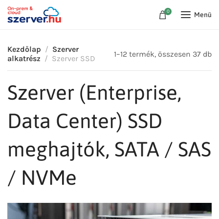
0
Menü
Kezdőlap
Szerver
1–12 termék, összesen 37 db
alkatrész
Szerver SSD
Szerver (Enterprise,
Data Center) SSD
meghajtók, SATA / SAS
/ NVMe