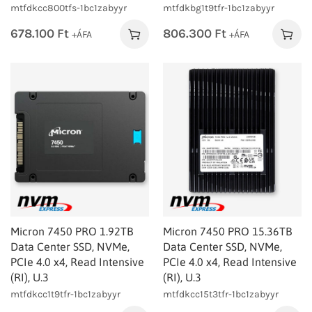
mtfdkcc800tfs-1bc1zabyyr
mtfdkbg1t9tfr-1bc1zabyyr
678.100
Ft
806.300
Ft
+ÁFA
+ÁFA
Micron 7450 PRO 1.92TB
Micron 7450 PRO 15.36TB
Data Center SSD, NVMe,
Data Center SSD, NVMe,
PCIe 4.0 x4, Read Intensive
PCIe 4.0 x4, Read Intensive
(RI), U.3
(RI), U.3
mtfdkcc1t9tfr-1bc1zabyyr
mtfdkcc15t3tfr-1bc1zabyyr