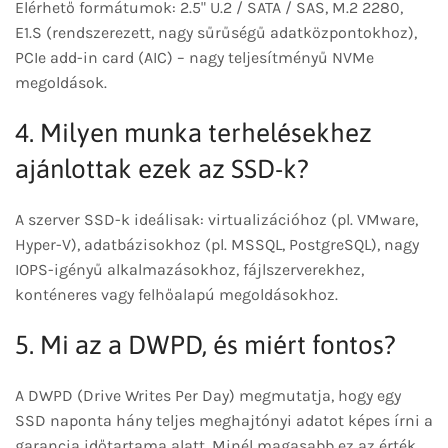
Elérhető formátumok: 2.5" U.2 / SATA / SAS, M.2 2280,
E1.S (rendszerezett, nagy sűrűségű adatközpontokhoz),
PCIe add-in card (AIC) – nagy teljesítményű NVMe
megoldások.
4. Milyen munka terhelésekhez
ajánlottak ezek az SSD-k?
A szerver SSD-k ideálisak: virtualizációhoz (pl. VMware,
Hyper-V), adatbázisokhoz (pl. MSSQL, PostgreSQL), nagy
IOPS-igényű alkalmazásokhoz, fájlszerverekhez,
konténeres vagy felhőalapú megoldásokhoz.
5. Mi az a DWPD, és miért fontos?
A DWPD (Drive Writes Per Day) megmutatja, hogy egy
SSD naponta hány teljes meghajtónyi adatot képes írni a
garancia időtartama alatt. Minél magasabb ez az érték,