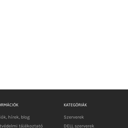
ORMÁCIÓK
KATEGÓRIÁK
iók, hírek, blog
Szerverek
tvédelmi tájékoztató
DELL szerverek