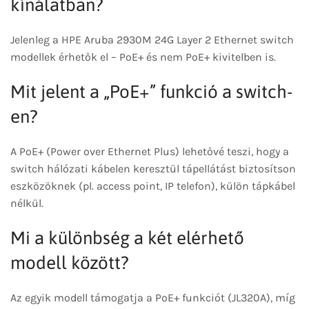
kínálatban?
Jelenleg a HPE Aruba 2930M 24G Layer 2 Ethernet switch
modellek érhetők el – PoE+ és nem PoE+ kivitelben is.
Mit jelent a „PoE+” funkció a switch-
en?
A PoE+ (Power over Ethernet Plus) lehetővé teszi, hogy a
switch hálózati kábelen keresztül tápellátást biztosítson
eszközöknek (pl. access point, IP telefon), külön tápkábel
nélkül.
Mi a különbség a két elérhető
modell között?
Az egyik modell támogatja a PoE+ funkciót (JL320A), míg