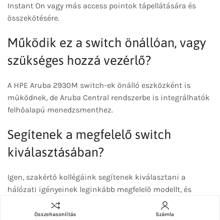
Instant On vagy más access pointok tápellátására és
összekötésére.
Működik ez a switch önállóan, vagy
szükséges hozzá vezérlő?
A HPE Aruba 2930M switch-ek önálló eszközként is
működnek, de Aruba Central rendszerbe is integrálhatók
felhőalapú menedzsmenthez.
Segítenek a megfelelő switch
kiválasztásában?
Igen, szakértő kollégáink segítenek kiválasztani a
hálózati igényeinek leginkább megfelelő modellt, és
tanácsot adnak az esetleges bővítésekhez is.
Összehasonlítás
Számla