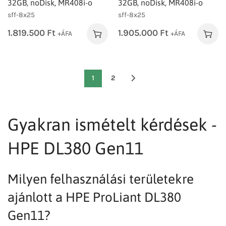
32GB, noDisk, MR408i-o
32GB, noDisk, MR408i-o
sff-8x25
sff-8x25
1.819.500
Ft
1.905.000
Ft
+ÁFA
+ÁFA
1
2
Gyakran ismételt kérdések -
HPE DL380 Gen11
Milyen felhasználási területekre
ajánlott a HPE ProLiant DL380
Gen11?