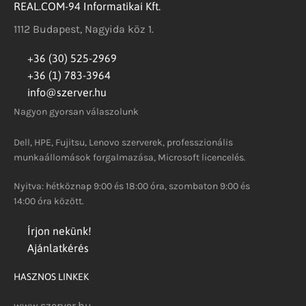
REAL.COM-94 Informatikai Kft.
1112 Budapest, Nagyida köz 1.
+36 (30) 525-2969
+36 (1) 783-3964
info@szerver.hu
Nagyon gyorsan válaszolunk
Dell, HPE, Fujitsu, Lenovo szerverek, professzionális
munkaállomások forgalmazása, Microsoft licencelés.
Nyitva: hétköznap 9:00 és 18:00 óra, szombaton 9:00 és
14:00 óra között.
Írjon nekünk!
Ajánlatkérés
HASZNOS LINKEK
www.szerver.hu