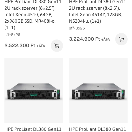
HPE ProLiant DL380 Gen11
HPE ProLiant DL380 Gen11
2U rack szerver (8×2.5″),
2U rack szerver (8×2.5″),
Intel Xeon 4510, 64GB,
Intel Xeon 4514Y, 128GB,
2x960GB SSD, MR408i-o,
NS204i-u, (1+1)
(1+1)
sff-8x25
sff-8x25
3.224.900
Ft
+ÁFA
2.522.300
Ft
+ÁFA
HPE ProLiant DL380 Gen11
HPE ProLiant DL380 Gen11