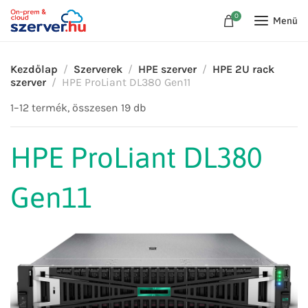
0
Menü
Kezdőlap
Szerverek
HPE szerver
HPE 2U rack
szerver
HPE ProLiant DL380 Gen11
1–12 termék, összesen 19 db
HPE ProLiant DL380
Gen11