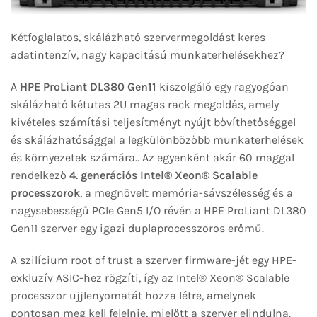
Kétfoglalatos, skálázható szervermegoldást keres
adatintenzív, nagy kapacitású munkaterhelésekhez?
A
HPE ProLiant DL380 Gen11
kiszolgáló egy ragyogóan
skálázható kétutas 2U magas rack megoldás, amely
kivételes számítási teljesítményt nyújt bővíthetőséggel
és skálázhatósággal a legkülönbözőbb munkaterhelések
és környezetek számára.. Az egyenként akár 60 maggal
rendelkező
4. generációs Intel® Xeon® Scalable
processzorok
, a megnövelt memória-sávszélesség és a
nagysebességű PCIe Gen5 I/O révén a HPE ProLiant DL380
Gen11 szerver egy igazi duplaprocesszoros erőmű.
A szilícium root of trust a szerver firmware-jét egy HPE-
exkluzív ASIC-hez rögzíti, így az Intel® Xeon® Scalable
processzor ujjlenyomatát hozza létre, amelynek
pontosan meg kell felelnie, mielőtt a szerver elindulna.