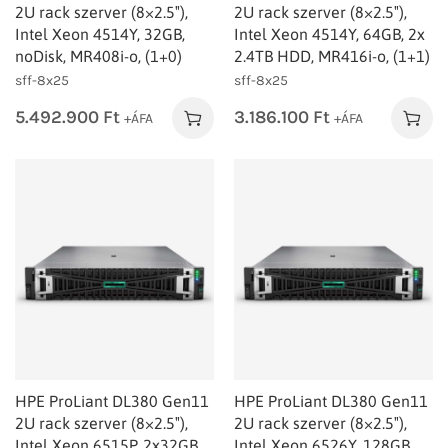
2U rack szerver (8×2.5″),
2U rack szerver (8×2.5″),
Intel Xeon 4514Y, 32GB,
Intel Xeon 4514Y, 64GB, 2x
noDisk, MR408i-o, (1+0)
2.4TB HDD, MR416i-o, (1+1)
sff-8x25
sff-8x25
5.492.900
Ft
3.186.100
Ft
+ÁFA
+ÁFA
HPE ProLiant DL380 Gen11
HPE ProLiant DL380 Gen11
2U rack szerver (8×2.5″),
2U rack szerver (8×2.5″),
Intel Xeon 6515P, 2x32GB,
Intel Xeon 6526Y, 128GB,