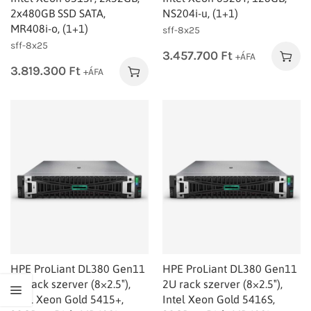
2x480GB SSD SATA,
NS204i-u, (1+1)
MR408i‑o, (1+1)
sff-8x25
sff-8x25
3.457.700
Ft
+ÁFA
3.819.300
Ft
+ÁFA
HPE ProLiant DL380 Gen11
HPE ProLiant DL380 Gen11
2U rack szerver (8×2.5″),
2U rack szerver (8×2.5″),
Intel Xeon Gold 5415+,
Intel Xeon Gold 5416S,