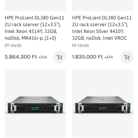
HPE ProLiant DL380 Gen11
HPE ProLiant DL380 Gen11
2U rack szerver (12×3.5″),
2U rack szerver (12×3.5″),
Intel Xeon 4514Y, 32GB,
Intel Xeon Silver 4410Y,
noDisk, MR416i‑p, (1+0)
32GB, noDisk, Intel VROC
lff-12x35
lff-12x35
5.864.300
Ft
1.835.000
Ft
+ÁFA
+ÁFA