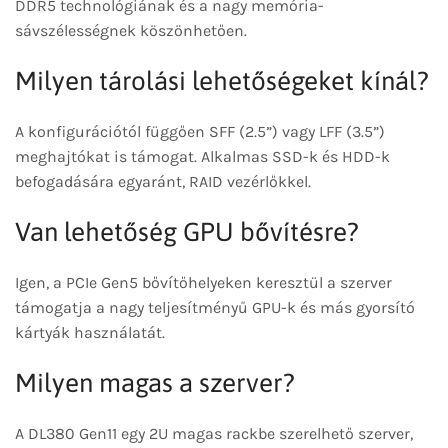
DDR5 technológiának és a nagy memória-
sávszélességnek köszönhetően.
Milyen tárolási lehetőségeket kínál?
A konfigurációtól függően SFF (2.5”) vagy LFF (3.5”)
meghajtókat is támogat. Alkalmas SSD-k és HDD-k
befogadására egyaránt, RAID vezérlőkkel.
Van lehetőség GPU bővítésre?
Igen, a PCIe Gen5 bővítőhelyeken keresztül a szerver
támogatja a nagy teljesítményű GPU-k és más gyorsító
kártyák használatát.
Milyen magas a szerver?
A DL380 Gen11 egy 2U magas rackbe szerelhető szerver,