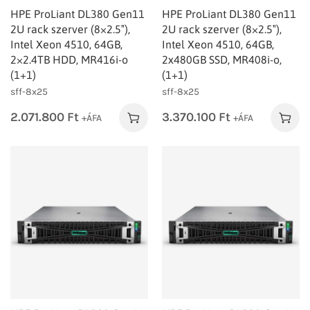
HPE ProLiant DL380 Gen11
HPE ProLiant DL380 Gen11
2U rack szerver (8×2.5″),
2U rack szerver (8×2.5″),
Intel Xeon 4510, 64GB,
Intel Xeon 4510, 64GB,
2×2.4TB HDD, MR416i-o
2x480GB SSD, MR408i-o,
(1+1)
(1+1)
sff-8x25
sff-8x25
2.071.800
Ft
3.370.100
Ft
+ÁFA
+ÁFA