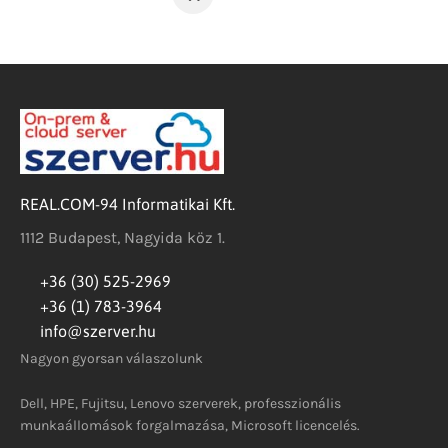
REAL.COM-94 Informatikai Kft.
1112 Budapest, Nagyida köz 1.
+36 (30) 525-2969
+36 (1) 783-3964
info@szerver.hu
Nagyon gyorsan válaszolunk
Dell, HPE, Fujitsu, Lenovo szerverek, professzionális
munkaállomások forgalmazása, Microsoft licencelés.