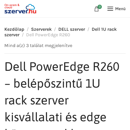
0
Menü
Kezdőlap
Szerverek
DELL szerver
Dell 1U rack
szerver
Dell PowerEdge R260
Mind a(z) 3 találat megjelenítve
Dell PowerEdge R260
– belépőszintű 1U
rack szerver
kisvállalati és edge