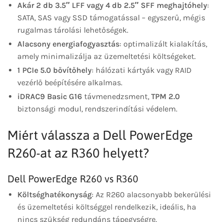
Akár 2 db 3.5″ LFF vagy 4 db 2.5″ SFF meghajtóhely
:
SATA, SAS vagy SSD támogatással – egyszerű, mégis
rugalmas tárolási lehetőségek.
Alacsony energiafogyasztás
: optimalizált kialakítás,
amely minimalizálja az üzemeltetési költségeket.
1 PCIe 5.0 bővítőhely
: hálózati kártyák vagy RAID
vezérlő beépítésére alkalmas.
iDRAC9 Basic G16
távmenedzsment,
TPM 2.0
biztonsági modul, rendszerindítási védelem.
Miért válassza a Dell PowerEdge
R260-at az R360 helyett?
Dell PowerEdge R260 vs R360
Költséghatékonyság
: Az R260 alacsonyabb bekerülési
és üzemeltetési költséggel rendelkezik, ideális, ha
nincs szükség redundáns tápegységre.