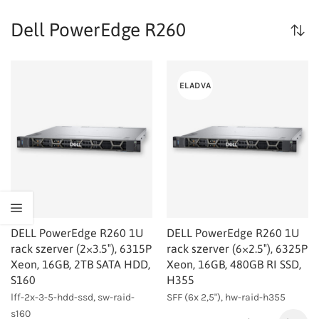
Dell PowerEdge R260
ELADVA
DELL PowerEdge R260 1U
DELL PowerEdge R260 1U
rack szerver (2×3.5″), 6315P
rack szerver (6×2.5″), 6325P
Xeon, 16GB, 2TB SATA HDD,
Xeon, 16GB, 480GB RI SSD,
S160
H355
lff-2x-3-5-hdd-ssd, sw-raid-
SFF (6x 2,5"), hw-raid-h355
s160