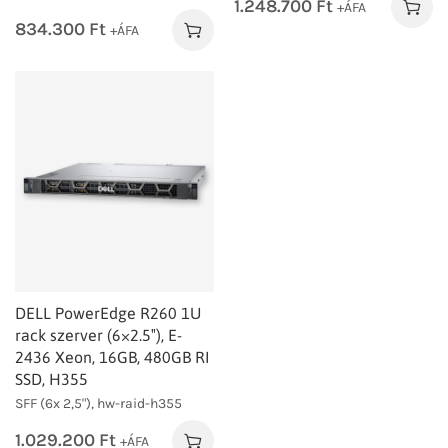
1.248.700
Ft
+ÁFA
834.300
Ft
+ÁFA
DELL PowerEdge R260 1U
rack szerver (6×2.5″), E-
2436 Xeon, 16GB, 480GB RI
SSD, H355
SFF (6x 2,5"), hw-raid-h355
1.029.200
Ft
+ÁFA