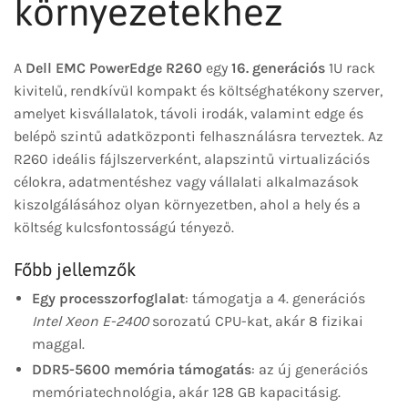
környezetekhez
A
Dell EMC PowerEdge R260
egy
16. generációs
1U rack
kivitelű, rendkívül kompakt és költséghatékony szerver,
amelyet kisvállalatok, távoli irodák, valamint edge és
belépő szintű adatközponti felhasználásra terveztek. Az
R260 ideális fájlszerverként, alapszintű virtualizációs
célokra, adatmentéshez vagy vállalati alkalmazások
kiszolgálásához olyan környezetben, ahol a hely és a
költség kulcsfontosságú tényező.
Főbb jellemzők
Egy processzorfoglalat
: támogatja a 4. generációs
Intel Xeon E-2400
sorozatú CPU-kat, akár 8 fizikai
maggal.
DDR5-5600 memória támogatás
: az új generációs
memóriatechnológia, akár 128 GB kapacitásig.