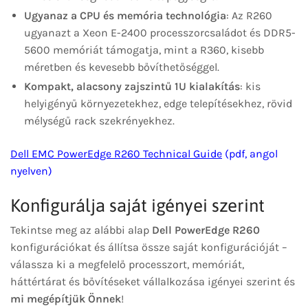
Ugyanaz a CPU és memória technológia
: Az R260
ugyanazt a Xeon E-2400 processzorcsaládot és DDR5-
5600 memóriát támogatja, mint a R360, kisebb
méretben és kevesebb bővíthetőséggel.
Kompakt, alacsony zajszintű 1U kialakítás
: kis
helyigényű környezetekhez, edge telepítésekhez, rövid
mélységű rack szekrényekhez.
Dell EMC PowerEdge R260 Technical Guide
(pdf, angol
nyelven)
Konfigurálja saját igényei szerint
Tekintse meg az alábbi alap
Dell PowerEdge R260
konfigurációkat és állítsa össze saját konfigurációját –
válassza ki a megfelelő processzort, memóriát,
háttértárat és bővítéseket vállalkozása igényei szerint és
mi megépítjük Önnek
!