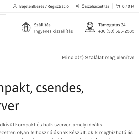
Bejelentkezés / Regisztráció
Összehasonlítás
0
/
0
Ft
Szállítás
Támogatás 24
Ingyenes kiszállítás
+36 (30) 525-2969
Mind a(z) 9 találat megjelenítve
pakt, csendes,
rver
dkívül kompakt és halk szerver, amely ideális
jezetten olyan felhasználóknak készült, akik megbízható és