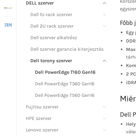
korszer
DELL szerver
egyszer
Dell 1U rack szerver
Főbb 
Dell 2U rack szerver
Egy 
Dell szerver alkatrész
DDR
Dell szerver garancia kiterjesztés
Max
tárhe
Dell torony szerver
Komp
Dell PowerEdge T160 Gen16
2 PC
iDRA
Dell PowerEdge T360 Gen16
Dell PowerEdge T560 Gen16
Miér
Fujitsu szerver
Dell 
HPE szerver
Hely
Lenovo szerver
vála