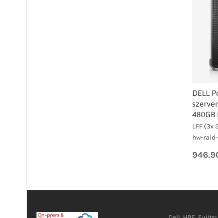
DELL P
szerver
480GB 
LFF (3x 3
hw-raid
946.9
Dell, HPE, Fujits