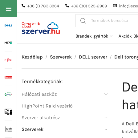
+36 (1) 783 3964
+36 (30) 525-2969
info@szer
Brandek, gyártók
Akciók, B
Kezdőlap
Szerverek
DELL szerver
Dell toron
Termékkategóriák:
De
Hálózati eszköz
ha
HighPoint Raid vezérlő
Szerver alkatrész
A
Dell
Szerverek
kisváll