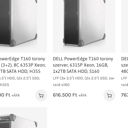
owerEdge T160 torony
DELL PowerEdge T160 torony
DE
 (3+2), 8C 6353P Xeon,
szerver, 6315P Xeon, 16GB,
sze
4TB SATA HDD, H355
1x2TB SATA HDD, S160
480
.5") HDD, (2x 2.5") SSD,
LFF (3x 3.5") HDD, (2x 2.5") SSD, sw-
LFF 
-h355
raid-s160
rai
00
Ft
616.500
Ft
76
+ÁFA
+ÁFA