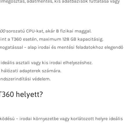
ájlmegosztás, adatmentés, kis adatbázisok futtatása vagy
400
sorozatú CPU-kat, akár 8 fizikai maggal.
int a T360 esetén, maximum 128 GB kapacitásig.
ogatással – alap irodai és mentési feladatokhoz elegendő
ideális asztali vagy kis irodai elhelyezéshez.
y hálózati adapterek számára.
ndszerindítási védelem.
T360 helyett?
ködésű – irodai környezetbe vagy korlátozott helyre ideális