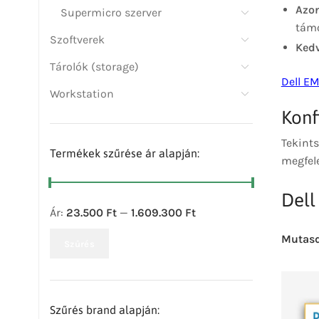
Azon
Supermicro szerver
támo
Szoftverek
Ked
Tárolók (storage)
Dell E
Workstation
Konf
Tekint
Termékek szűrése ár alapján:
megfele
Dell
Ár:
23.500 Ft
—
1.609.300 Ft
Mutas
Szűrés
Szűrés brand alapján: