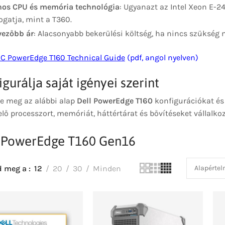
os CPU és memória technológia
: Ugyanazt az Intel Xeon E-
gatja, mint a T360.
vezőbb ár
: Alacsonyabb bekerülési költség, ha nincs szükség
MC PowerEdge T160 Technical Guide
(pdf, angol nyelven)
igurálja saját igényei szerint
se meg az alábbi alap
Dell PowerEdge T160
konfigurációkat és 
lő processzort, memóriát, háttértárat és bővítéseket vállalko
 PowerEdge T160 Gen16
d meg a
12
20
30
Minden