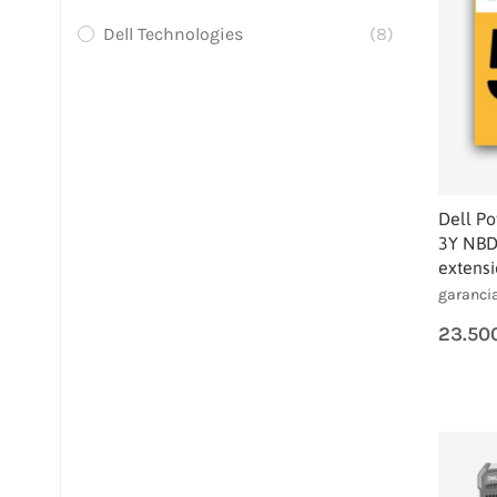
Dell Technologies
(8)
Dell P
3Y NBD
extens
garancia
23.50