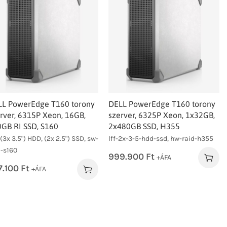
LL PowerEdge T160 torony
DELL PowerEdge T160 torony
rver, 6315P Xeon, 16GB,
szerver, 6325P Xeon, 1x32GB,
GB RI SSD, S160
2x480GB SSD, H355
(3x 3.5") HDD, (2x 2.5") SSD, sw-
lff-2x-3-5-hdd-ssd, hw-raid-h355
d-s160
999.900
Ft
+ÁFA
7.100
Ft
+ÁFA