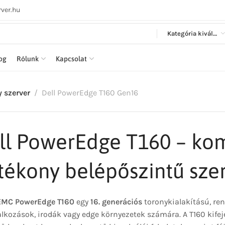
ver.hu
Kategória kiválasztása
log
Rólunk
Kapcsolat
y szerver
Dell PowerEdge T160 Gen16
ll PowerEdge T160 – kom
tékony belépőszintű sze
 EMC PowerEdge T160
egy
16. generációs
toronykialakítású, ren
alkozások, irodák vagy edge környezetek számára. A T160 kife