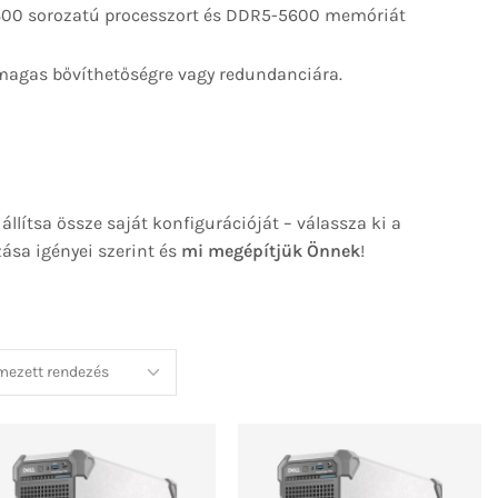
2400 sorozatú processzort és DDR5-5600 memóriát
 magas bővíthetőségre vagy redundanciára.
állítsa össze saját konfigurációját – válassza ki a
zása igényei szerint és
mi megépítjük Önnek
!