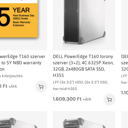
owerEdge T160 szerver
DELL PowerEdge T160 torony
DE
 to 5Y NBD warranty
szerver (3+2), 4C 6325P Xeon,
sze
ion
32GB, 2x480GB SATA SSD,
32G
H355
 kiterjesztés
LFF 
LFF (3x 3.5") HDD, (2x 2.5") SSD,
hw-
0
Ft
+ÁFA
hw-raid-h355
1.
1.609.300
Ft
+ÁFA