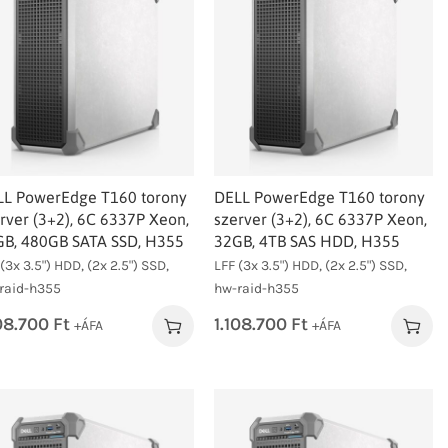
LL PowerEdge T160 torony
DELL PowerEdge T160 torony
rver (3+2), 6C 6337P Xeon,
szerver (3+2), 6C 6337P Xeon,
B, 480GB SATA SSD, H355
32GB, 4TB SAS HDD, H355
(3x 3.5") HDD, (2x 2.5") SSD,
LFF (3x 3.5") HDD, (2x 2.5") SSD,
raid-h355
hw-raid-h355
108.700
Ft
1.108.700
Ft
+ÁFA
+ÁFA