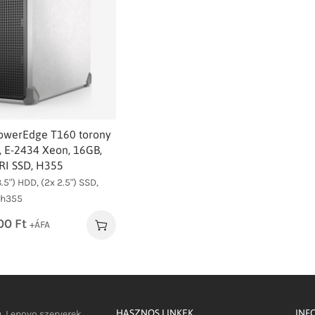
owerEdge T160 torony
, E-2434 Xeon, 16GB,
RI SSD, H355
.5") HDD, (2x 2.5") SSD,
-h355
00
Ft
+ÁFA
HASZNOS LINKEK
INF
u, Lenovo szerverek,