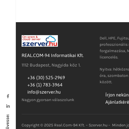
Dell, HPE, Fujits
professzionáli
forgalmazása, M
REAL.COM-94 Informatikai Kft.
licencelés.
1112 Budapest, Nagyida köz 1.
Nyitva: hétközna
óra, szombaton 
+36 (30) 525-2969
között.
+36 (1) 783-3964
info@szerver.hu
Írjon nekün
Nagyon gyorsan válaszolunk
Ajánlatkér
Kövesse:
Copyright © 2025 Real.Com-94 Kft. – Szerver.hu – Minden jo