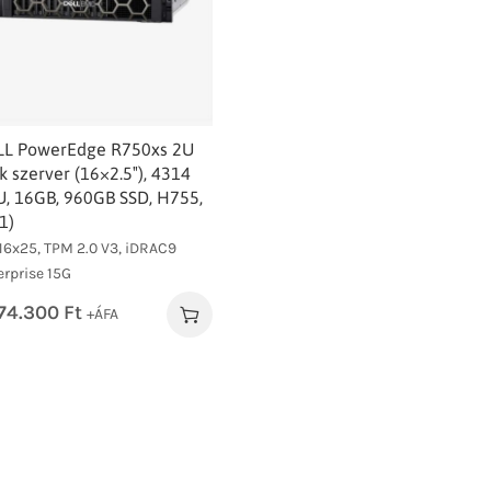
LL PowerEdge R750xs 2U
k szerver (16×2.5″), 4314
, 16GB, 960GB SSD, H755,
1)
-16x25, TPM 2.0 V3, iDRAC9
erprise 15G
274.300
Ft
+ÁFA