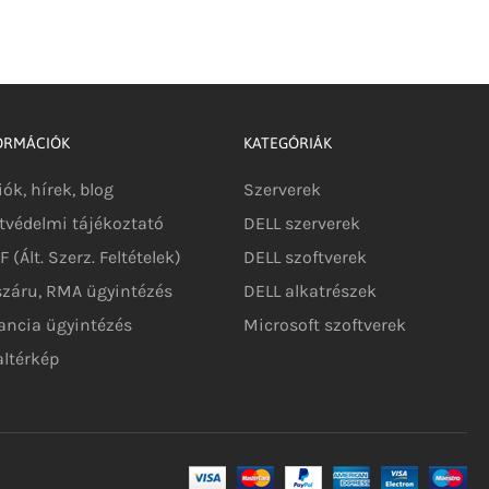
ORMÁCIÓK
KATEGÓRIÁK
iók, hírek, blog
Szerverek
tvédelmi tájékoztató
DELL szerverek
 (Ált. Szerz. Feltételek)
DELL szoftverek
száru, RMA ügyintézés
DELL alkatrészek
ancia ügyintézés
Microsoft szoftverek
altérkép