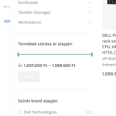
Szoftverek
Tárolók (storage)
Workstation
DELL P
rack sz
Termékek szűrése ár alapján:
CPU, 6
H755, (
sff-16x2
Enterpri
Ár:
1.207.200 Ft
—
1.599.500 Ft
1.599
Szűrés
Szűrés brand alapján:
Dell Technologies
(3)