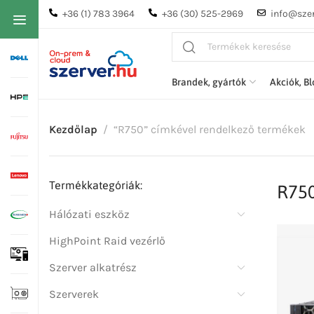
+36 (1) 783 3964
+36 (30) 525-2969
info@szer
Brandek, gyártók
Akciók, B
Kezdőlap
“R750” címkével rendelkező termékek
Termékkategóriák:
R75
Hálózati eszköz
HighPoint Raid vezérlő
Szerver alkatrész
Szerverek