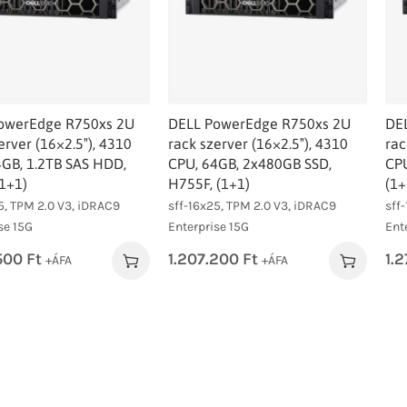
owerEdge R750xs 2U
DELL PowerEdge R750xs 2U
DE
erver (16×2.5″), 4310
rack szerver (16×2.5″), 4310
rac
4GB, 1.2TB SAS HDD,
CPU, 64GB, 2x480GB SSD,
CPU
1+1)
H755F, (1+1)
(1+
5, TPM 2.0 V3, iDRAC9
sff-16x25, TPM 2.0 V3, iDRAC9
sff
se 15G
Enterprise 15G
Ent
.500
Ft
1.207.200
Ft
1.
+ÁFA
+ÁFA