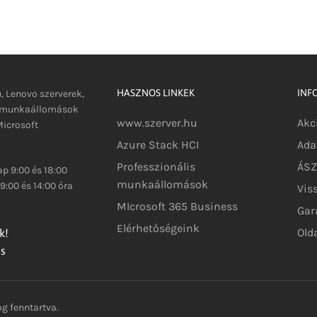
HASZNOS LINKEK
INF
u, Lenovo szerverek,
s munkaállomások
www.szerver.hu
Akc
icrosoft
Azure Stack HCI
Ada
Professzionális
ÁSZF
p 9:00 és 18:00
munkaállomások
9:00 és 14:00 óra
Vis
MIcrosoft 365 Business
Gar
Elérhetőségeink
Old
k!
és
g fenntartva.