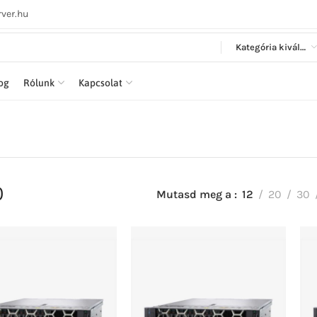
ver.hu
Kategória kiválasztása
log
Rólunk
Kapcsolat
0
Mutasd meg a
12
20
30