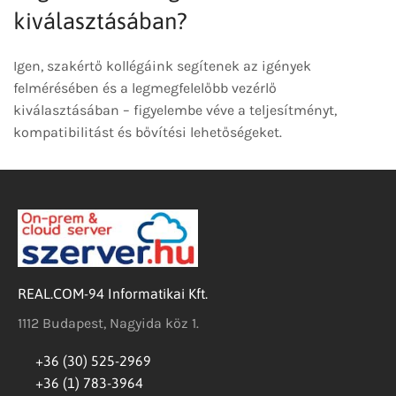
kiválasztásában?
Igen, szakértő kollégáink segítenek az igények
felmérésében és a legmegfelelőbb vezérlő
kiválasztásában – figyelembe véve a teljesítményt,
kompatibilitást és bővítési lehetőségeket.
REAL.COM-94 Informatikai Kft.
1112 Budapest, Nagyida köz 1.
+36 (30) 525-2969
+36 (1) 783-3964