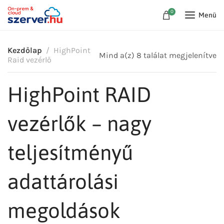
0
Menü
Kezdőlap
HighPoint
Mind a(z) 8 találat megjelenítve
Raid vezérlő
HighPoint RAID
vezérlők – nagy
teljesítményű
adattárolási
megoldások