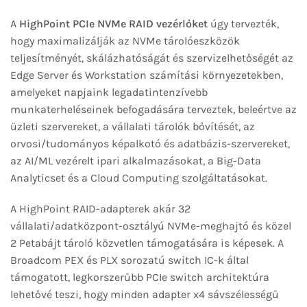
A
HighPoint PCIe NVMe RAID vezérlőket
úgy tervezték,
hogy maximalizálják az NVMe tárolóeszközök
teljesítményét, skálázhatóságát és szervizelhetőségét az
Edge Server és Workstation számítási környezetekben,
amelyeket napjaink legadatintenzívebb
munkaterheléseinek befogadására terveztek, beleértve az
üzleti szervereket, a vállalati tárolók bővítését, az
orvosi/tudományos képalkotó és adatbázis-szervereket,
az AI/ML vezérelt ipari alkalmazásokat, a Big-Data
Analyticset és a Cloud Computing szolgáltatásokat.
A HighPoint RAID-adapterek akár 32
vállalati/adatközpont-osztályú NVMe-meghajtó és közel
2 Petabájt tároló közvetlen támogatására is képesek. A
Broadcom PEX és PLX sorozatú switch IC-k által
támogatott, legkorszerűbb PCIe switch architektúra
lehetővé teszi, hogy minden adapter x4 sávszélességű