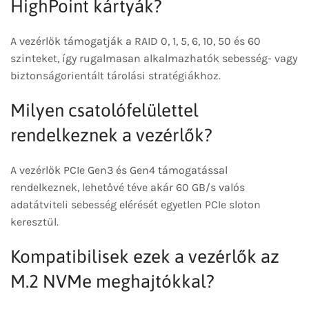
HighPoint kártyák?
A vezérlők támogatják a RAID 0, 1, 5, 6, 10, 50 és 60
szinteket, így rugalmasan alkalmazhatók sebesség- vagy
biztonságorientált tárolási stratégiákhoz.
Milyen csatolófelülettel
rendelkeznek a vezérlők?
A vezérlők PCIe Gen3 és Gen4 támogatással
rendelkeznek, lehetővé téve akár 60 GB/s valós
adatátviteli sebesség elérését egyetlen PCIe sloton
keresztül.
Kompatibilisek ezek a vezérlők az
M.2 NVMe meghajtókkal?