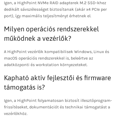
Igen, a HighPoint NVMe RAID adapterek M.2 SSD-khez
dedikált sávszélességet biztosítanak (akár x4 PCIe per
port), így maximális teljesítményt érhetnek el.
Milyen operációs rendszerekkel
működnek a vezérlők?
A HighPoint vezérlők kompatibilisek Windows, Linux és
macOS operációs rendszerekkel is, beleértve az
adatközponti és workstation környezeteket.
Kapható aktív fejlesztői és firmware
támogatás is?
Igen, a HighPoint folyamatosan biztosít illesztőprogram-
frissítéseket, dokumentációt és technikai támogatást a
vezérlőkhöz.