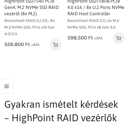
HighPoint SSD7540 PCIe
HighPoint SSD7580B PCIe
Gen4, M.2 NVMe SSD RAID
4.0 x16 / 8x U.2 Ports NVMe
vezérlő (8x M.2)
RAID Host Controller
Bootolható (RAID 0,1,10);, 8x
Bootolható (RAID 0,1), 2x M.2
M.2 NVMe SSD, PCIe x16 Gen
NVMe SSD, PCIe x8 Gen 3.0
4.0/3.0
598.500
Ft
+ÁFA
559.800
Ft
+ÁFA
Gyakran ismételt kérdések
– HighPoint RAID vezérlők