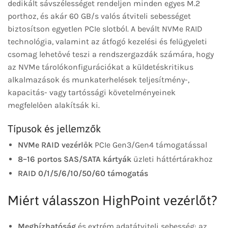
dedikált sávszélességet rendeljen minden egyes M.2
porthoz, és akár 60 GB/s valós átviteli sebességet
biztosítson egyetlen PCIe slotból. A bevált NVMe RAID
technológia, valamint az átfogó kezelési és felügyeleti
csomag lehetővé teszi a rendszergazdák számára, hogy
az NVMe tárolókonfigurációkat a küldetéskritikus
alkalmazások és munkaterhelések teljesítmény-,
kapacitás- vagy tartóssági követelményeinek
megfelelően alakítsák ki.
Típusok és jellemzők
NVMe RAID vezérlők
PCIe Gen3/Gen4 támogatással
8–16 portos SAS/SATA kártyák
üzleti háttértárakhoz
RAID 0/1/5/6/10/50/60 támogatás
Miért válasszon HighPoint vezérlőt?
Megbízhatóság
és extrém adatátviteli sebesség: az