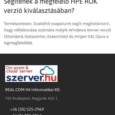
Segítenek a megfelelő HPE ROK
verzió kiválasztásában?
Természetesen. Szakértő csapatunk segít meghatározni,
hogy vállalkozása számára melyik Windows Server verzió
(Standard, Datacenter, Essentials) és milyen CAL típus a
legmegfelelőbb.
REAL.COM-94 Informatikai Kft.
1112 Budapest, Nagyida köz 1.
+36 (30) 525-2969