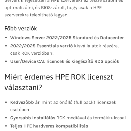
Servert kifejezetten a HPE szerverekhez testre szabni és
optimalizálni, és BIOS-zárolt, hogy csak a HPE
szerverekre telepíthető legyen.
Főbb verziók
Windows Server 2022/2025 Standard és Datacenter
2022/2025 Essentials verzió
kisvállalatok részére,
csak ROK verzióban!
User/Device CAL licencek és kiegészítő RDS opciók
Miért érdemes HPE ROK licenszt
választani?
Kedvezőbb ár
, mint az önálló (full pack) licenszek
esetében
Gyorsabb installálás
ROK médiával és termékkulccsal
Teljes HPE hardveres kompatibilitás