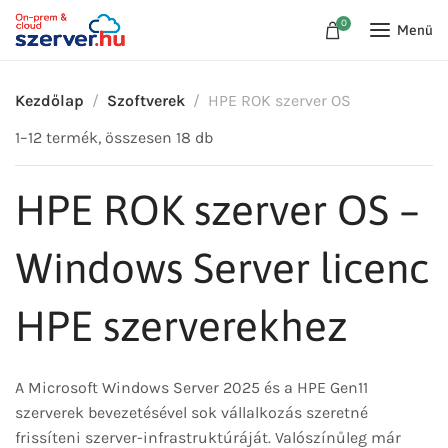
0
Menü
Kezdőlap
Szoftverek
HPE ROK szerver OS
1–12 termék, összesen 18 db
HPE ROK szerver OS –
Windows Server licenc
HPE szerverekhez
A Microsoft Windows Server 2025 és a HPE Gen11
szerverek bevezetésével sok vállalkozás szeretné
frissíteni szerver-infrastruktúráját. Valószínűleg már