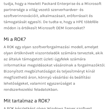
tudja, hogy a Hewlett Packard Enterprise és a Microsoft
partnersége a világ vezető szerverhardver- és
szoftverinnovációit, alkalmazásait, erőforrásait és
támogatását egyesíti. De tudta-e, hogy a HPE többféle
módon is értékesít Microsoft OEM licenceket?
Mi a ROK?
A ROK egy olyan szoftverforgalmazási modell, amelyet
olyan értéknövelt viszonteladók számára terveztek, akik
az általuk támogatott üzleti ügyfelek számára
informatikai megoldásokat vásárolnak a forgalmazóktól.
Bizonyított megbízhatóságot és teljesítményt kínál
megfizethető áron, könnyű vásárlási és beállítási
lehetőségeket, valamint egyszerűséget a
rendszerkezelési feladatokban.
Mit tartalmaz a ROK?
A ROK készletként olyan Windows Server szoftvert