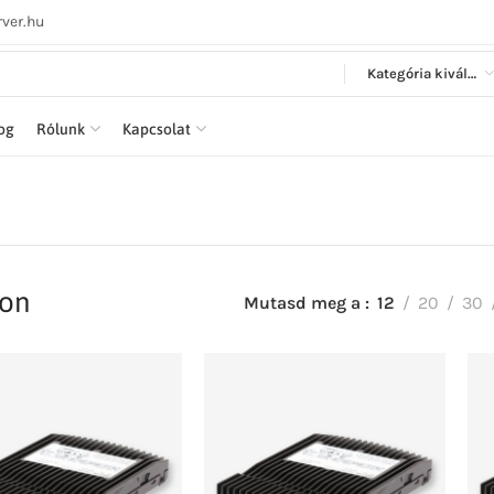
ver.hu
Kategória kiválasztása
log
Rólunk
Kapcsolat
ron
Mutasd meg a
12
20
30