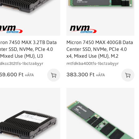
ron 7450 MAX 3.2TB Data
Micron 7450 MAX 400GB Data
ter SSD, NVMe, PCIe 4.0
Center SSD, NVMe, PCIe 4.0
 Mixed Use (MU), U3
x4, Mixed Use (MU), M.2
dkcc3t2tfs-1bc1zabyyr
mtfdkba400tfs-1bc1zabyyr
859.600
Ft
383.300
Ft
+ÁFA
+ÁFA