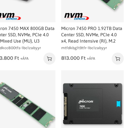
cron 7450 MAX 800GB Data
Micron 7450 PRO 1.92TB Data
ter SSD, NVMe, PCIe 4.0
Center SSD, NVMe, PCIe 4.0
 Mixed Use (MU), U3
x4, Read Intensive (RI), M.2
dkcc800tfs-1bc1zabyyr
mtfdkbg1t9tfr-1bc1zabyyr
3.800
Ft
813.000
Ft
+ÁFA
+ÁFA