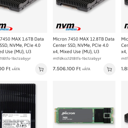
 7450 MAX 1.6TB Data
Micron 7450 MAX 12.8TB Data
Mic
SSD, NVMe, PCIe 4.0
Center SSD, NVMe, PCIe 4.0
Cen
ed Use (MU), U3
x4, Mixed Use (MU), U3
x4,
1t6tfs-1bc1zabyyr
mtfdkcc12t8tfs-1bc1zabyyr
mtf
00
Ft
7.506.100
Ft
1.
+ÁFA
+ÁFA