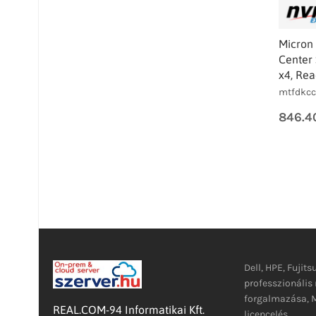
Micron
Center 
x4, Rea
mtfdkcc1
846.4
Dell, HPE, Fujits
professzionáli
forgalmazása, M
REAL.COM-94 Informatikai Kft.
licencelés.