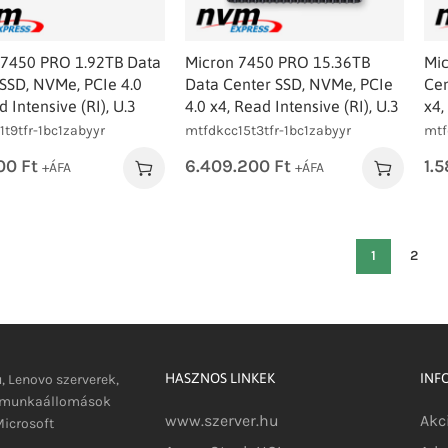
 7450 PRO 1.92TB Data
Micron 7450 PRO 15.36TB
Mic
SSD, NVMe, PCIe 4.0
Data Center SSD, NVMe, PCIe
Cen
d Intensive (RI), U.3
4.0 x4, Read Intensive (RI), U.3
x4,
t9tfr-1bc1zabyyr
mtfdkcc15t3tfr-1bc1zabyyr
mtf
00
Ft
6.409.200
Ft
1.
+ÁFA
+ÁFA
1
2
HASZNOS LINKEK
INF
u, Lenovo szerverek,
s munkaállomások
www.szerver.hu
Akc
icrosoft