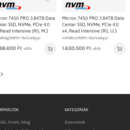
ron 7450 PRO 3.84TB Data
Micron 7450 PRO 3.84TB Data
ter SSD, NVMe, PCIe 4.0
Center SSD, NVMe, PCIe 4.0
 Read Intensive (RI), M.2
x4, Read Intensive (RI), U.3
dkbg3t8tfr-1bc1zabyyr
mtfdkcc1t9tfr-1bc1zabyyr
588.600
Ft
1.630.500
Ft
+ÁFA
+ÁFA
ORMÁCIÓK
KATEGÓRIÁK
iók, hírek, blog
Szerverek