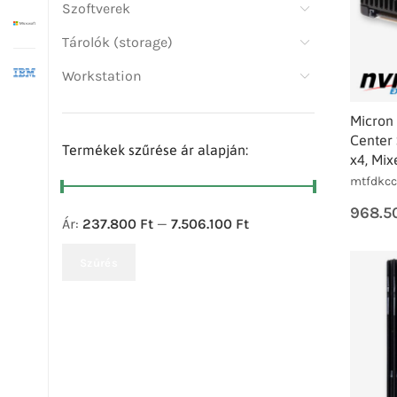
Szoftverek
Tárolók (storage)
Workstation
Micron
Center 
Termékek szűrése ár alapján:
x4, Mix
mtfdkcc
968.5
Ár:
237.800 Ft
—
7.506.100 Ft
Szűrés