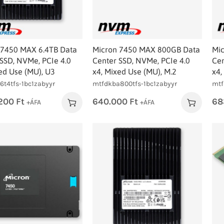
 7450 MAX 6.4TB Data
Micron 7450 MAX 800GB Data
Mi
SSD, NVMe, PCIe 4.0
Center SSD, NVMe, PCIe 4.0
Cen
ed Use (MU), U3
x4, Mixed Use (MU), M.2
x4,
6t4tfs-1bc1zabyyr
mtfdkba800tfs-1bc1zabyyr
mtf
.200
Ft
640.000
Ft
68
+ÁFA
+ÁFA