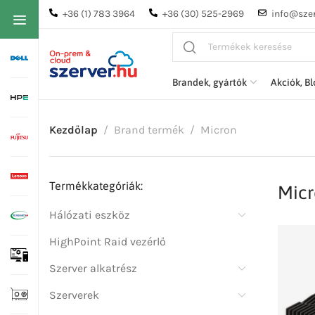
+36 (1) 783 3964
+36 (30) 525-2969
info@szer
Brandek, gyártók
Akciók, B
Kezdőlap
Brand termék
Micron
Termékkategóriák:
Mic
Hálózati eszköz
HighPoint Raid vezérlő
Szerver alkatrész
Szerverek