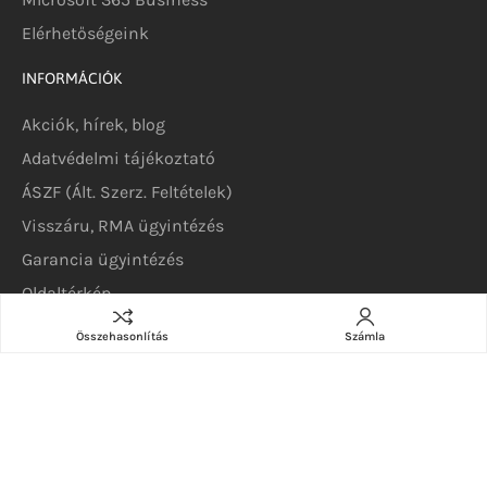
Elérhetőségeink
INFORMÁCIÓK
Akciók, hírek, blog
Adatvédelmi tájékoztató
ÁSZF (Ált. Szerz. Feltételek)
Visszáru, RMA ügyintézés
Garancia ügyintézés
Oldaltérkép
KATEGÓRIÁK
Összehasonlítás
Számla
Szerverek
DELL szerverek
DELL szoftverek
DELL alkatrészek