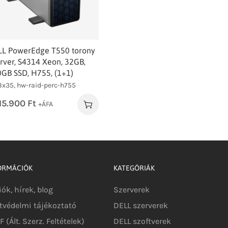
LL PowerEdge T550 torony
rver, S4314 Xeon, 32GB,
GB SSD, H755, (1+1)
-8x35, hw-raid-perc-h755
315.900
Ft
+ÁFA
ORMÁCIÓK
KATEGÓRIÁK
iók, hírek, blog
Szerverek
tvédelmi tájékoztató
DELL szerverek
 (Ált. Szerz. Feltételek)
DELL szoftverek