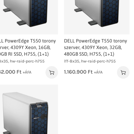
LL PowerEdge T550 torony
DELL PowerEdge T550 torony
rver, 4309Y Xeon, 16GB,
szerver, 4309Y Xeon, 32GB,
GB RI SSD, H755, (1+1)
480GB SSD, H755, (1+1)
-8x35, hw-raid-perc-h755
lff-8x35, hw-raid-perc-h755
132.000
Ft
1.160.900
Ft
+ÁFA
+ÁFA