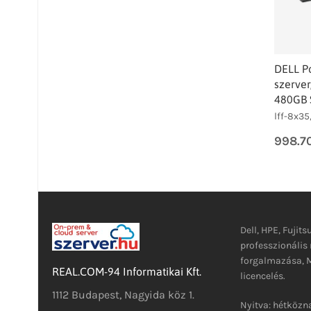
DELL P
szerver
480GB 
lff-8x35
998.7
Dell, HPE, Fujits
professzionáli
forgalmazása, M
REAL.COM-94 Informatikai Kft.
licencelés.
1112 Budapest, Nagyida köz 1.
Nyitva: hétközna