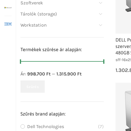
Szoftverek
Tárolók (storage)
Workstation
DELL P
szerver
Termékek szűrése ár alapján:
480GB 
sff-16x2
1.302
Ár:
998.700 Ft
—
1.315.900 Ft
Szűrés
Szűrés brand alapján:
Dell Technologies
(7)