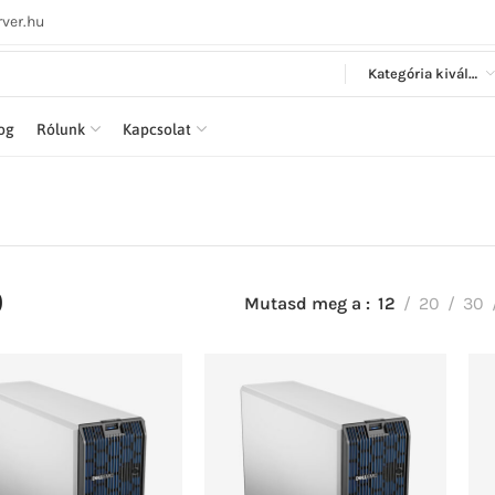
ver.hu
Kategória kiválasztása
log
Rólunk
Kapcsolat
0
Mutasd meg a
12
20
30