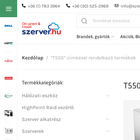
+36 (1) 783 3964
+36 (30) 525-2969
info@szer
Brandek, gyártók
Akciók, B
Kezdőlap
“T550” címkével rendelkező termékek
Termékkategóriák:
T55
Hálózati eszköz
HighPoint Raid vezérlő
Szerver alkatrész
Szerverek