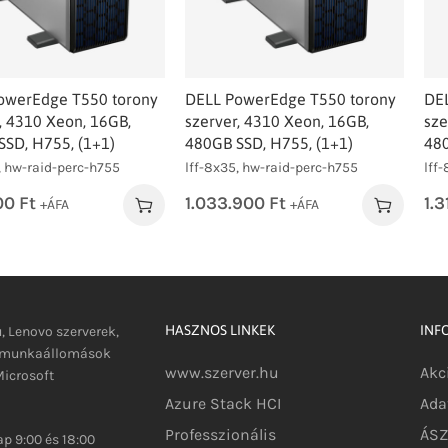
owerEdge T550 torony
DELL PowerEdge T550 torony
DE
, 4310 Xeon, 16GB,
szerver, 4310 Xeon, 16GB,
sze
SSD, H755, (1+1)
480GB SSD, H755, (1+1)
480
, hw-raid-perc-h755
lff-8x35, hw-raid-perc-h755
lff
00
Ft
1.033.900
Ft
1.
+ÁFA
+ÁFA
HASZNOS LINKEK
INF
u, Lenovo szerverek,
s munkaállomások
www.szerver.hu
Akc
icrosoft
Azure Stack HCI
Ada
Professzionális
ÁSZF
p 9:00 és 18:00