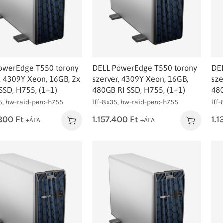
owerEdge T550 torony
DELL PowerEdge T550 torony
DE
, 4309Y Xeon, 16GB, 2x
szerver, 4309Y Xeon, 16GB,
sze
SSD, H755, (1+1)
480GB RI SSD, H755, (1+1)
480
5, hw-raid-perc-h755
lff-8x35, hw-raid-perc-h755
lff
.800
Ft
1.157.400
Ft
1.
+ÁFA
+ÁFA