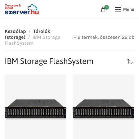
0
Menü
Kezdőlap
Tárolók
(storage)
IBM Storage
1–12 termék, összesen 22 db
FlashSystem
IBM Storage FlashSystem