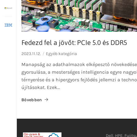
Fedezd fel a jövőt: PCIe 5.0 és DDR5
2023.11.12.
Egyéb kategória
Manapság az adathalmazok elképesztő növekedése
gyorsulása, a mesterséges intelligencia egyre nagy
térnyerése és a hipergyors fejlődés jellemzi a techno
újításokat. Ezek...
Bővebben
Dell, HPE, Fujits