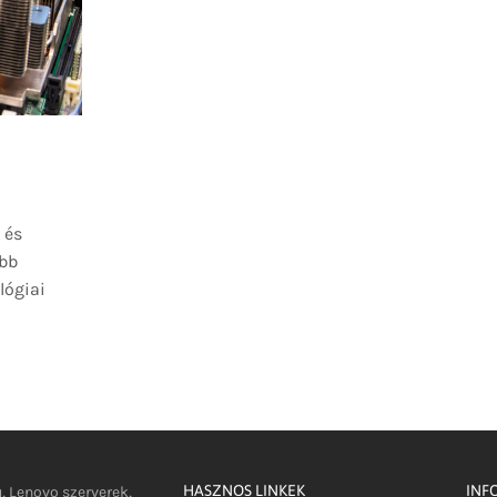
 és
obb
lógiai
HASZNOS LINKEK
INF
u, Lenovo szerverek,