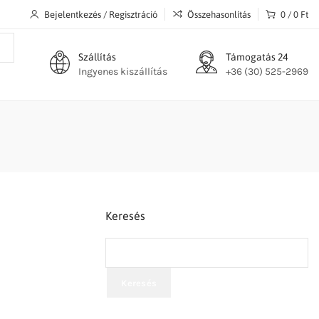
Bejelentkezés / Regisztráció
Összehasonlítás
0
/
0
Ft
Szállítás
Támogatás 24
Ingyenes kiszállítás
+36 (30) 525-2969
Keresés
Keresés