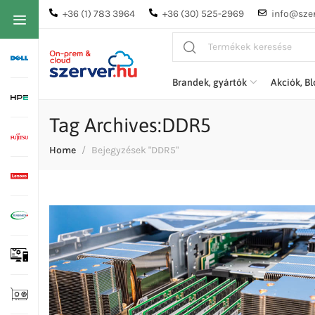
+36 (1) 783 3964
+36 (30) 525-2969
info@szer
Brandek, gyártók
Akciók, B
Tag Archives:DDR5
Home
Bejegyzések "DDR5"