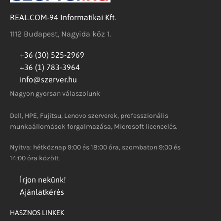
REAL.COM-94 Informatikai Kft.
1112 Budapest, Nagyida köz 1.
+36 (30) 525-2969
+36 (1) 783-3964
info@szerver.hu
Nagyon gyorsan válaszolunk
Dell, HPE, Fujitsu, Lenovo szerverek, professzionális
munkaállomások forgalmazása, Microsoft licencelés.
Nyitva: hétköznap 9:00 és 18:00 óra, szombaton 9:00 és
14:00 óra között.
Írjon nekünk!
Ajánlatkérés
HASZNOS LINKEK