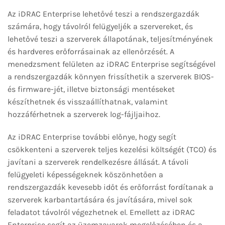
Az iDRAC Enterprise lehetővé teszi a rendszergazdák
számára, hogy távolról felügyeljék a szervereket, és
lehetővé teszi a szerverek állapotának, teljesítményének
és hardveres erőforrásainak az ellenőrzését. A
menedzsment felületen az iDRAC Enterprise segítségével
a rendszergazdák könnyen frissíthetik a szerverek BIOS-
és firmware-jét, illetve biztonsági mentéseket
készíthetnek és visszaállíthatnak, valamint
hozzáférhetnek a szerverek log-fájljaihoz.
Az iDRAC Enterprise további előnye, hogy segít
csökkenteni a szerverek teljes kezelési költségét (TCO) és
javítani a szerverek rendelkezésre állását. A távoli
felügyeleti képességeknek köszönhetően a
rendszergazdák kevesebb időt és erőforrást fordítanak a
szerverek karbantartására és javítására, mivel sok
feladatot távolról végezhetnek el. Emellett az iDRAC
Enterprise segít az üzemzavarok megelőzésében és a