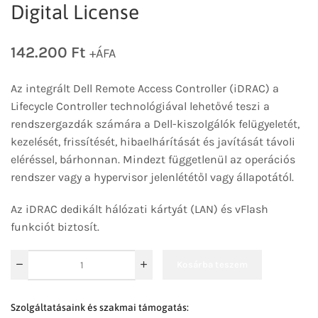
Digital License
142.200
Ft
+ÁFA
Az integrált Dell Remote Access Controller (iDRAC) a
Lifecycle Controller technológiával lehetővé teszi a
rendszergazdák számára a Dell-kiszolgálók felügyeletét,
kezelését, frissítését, hibaelhárítását és javítását távoli
eléréssel, bárhonnan. Mindezt függetlenül az operációs
rendszer vagy a hypervisor jelenlététől vagy állapotától.
Az iDRAC dedikált hálózati kártyát (LAN) és vFlash
funkciót biztosít.
Kosárba teszem
Szolgáltatásaink és szakmai támogatás: