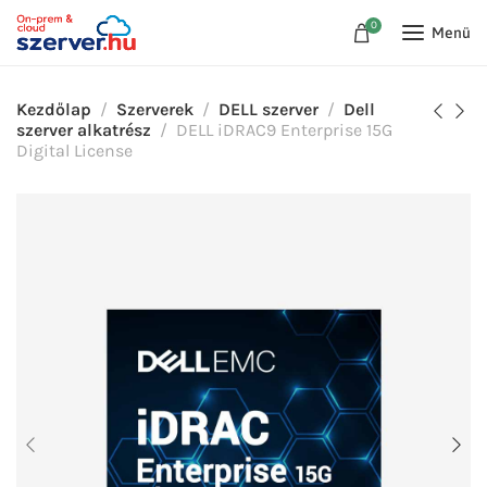
0
Menü
Kezdőlap
Szerverek
DELL szerver
Dell
szerver alkatrész
DELL iDRAC9 Enterprise 15G
Digital License