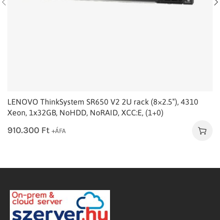
LENOVO ThinkSystem SR650 V2 2U rack (8×2.5″), 4310
Xeon, 1x32GB, NoHDD, NoRAID, XCC:E, (1+0)
910.300
Ft
+ÁFA