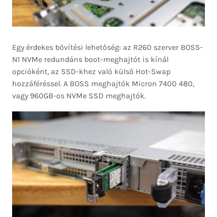
Egy érdekes bővítési lehetőség: az R260 szerver BOSS-
N1 NVMe redundáns boot-meghajtót is kínál
opcióként, az SSD-khez való külső Hot-Swap
hozzáféréssel. A BOSS meghajtók Micron 7400 480,
vagy 960GB-os NVMe SSD meghajtók.