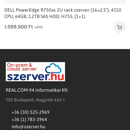
DELL PowerEdge R750xs 2U rack szerver (16×2.5″), 4310
CPU, 64GB, 1.2TB SAS HDD, H755, (1+1)
1.599.500
Ft
+ÁFA
REAL.COM-94 Informatikai Kft.
1112 Budapest, Nagyida köz 1.
+36 (30) 525-2969
+36 (1) 783-3964
info@szerver.hu