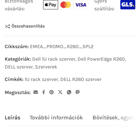
Biztonságos
Gyors
vásárlás:
szállítás:
Összehasonlítás
Cikkszám:
EMEA_PROMO_R260_SPL2
Kategóriák:
Dell 1U rack szerver
,
Dell PowerEdge R260
,
DELL szerver
,
Szerverek
Címkék:
1U rack szerver
,
DELL R260 szerver
Megosztás:
Leírás
További információk
Bővítések, egyéni