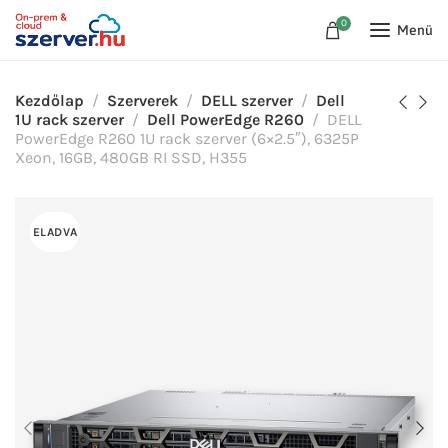
0
Menü
Kezdőlap
Szerverek
DELL szerver
Dell
1U rack szerver
Dell PowerEdge R260
DELL
PowerEdge R260 1U rack szerver (6×2.5″), 6325P
Xeon, 16GB, 480GB RI SSD, H355
ELADVA