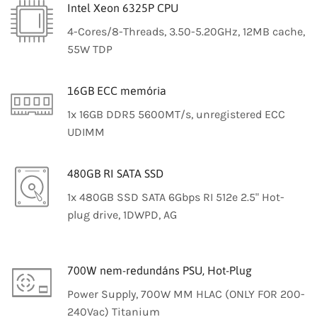
Intel Xeon 6325P CPU
4-Cores/8-Threads, 3.50-5.20GHz, 12MB cache,
55W TDP
16GB ECC memória
1x 16GB DDR5 5600MT/s, unregistered ECC
UDIMM
480GB RI SATA SSD
1x 480GB SSD SATA 6Gbps RI 512e 2.5" Hot-
plug drive, 1DWPD, AG
700W nem-redundáns PSU, Hot-Plug
Power Supply, 700W MM HLAC (ONLY FOR 200-
240Vac) Titanium