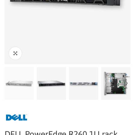
DELL PowerEdge R260 1U rack