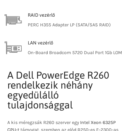
RAID vezérlő
PERC H355 Adapter LP (SATA/SAS RAID)
LAN vezérlő
On-Board Broadcom 5720 Dual Port 1Gb LOM
A Dell PowerEdge R260
rendelkezik néhány
egyedülálló
tulajdonsággal
A kis méregzsák R260 szerver egy
Intel Xeon 6325P
CPU-t
támogat, szemben az előd R250-es E-2300-as