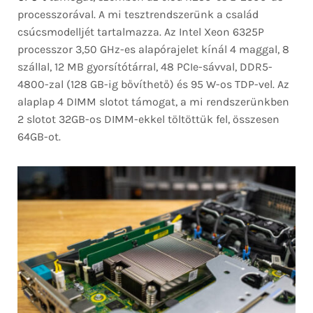
processzorával. A mi tesztrendszerünk a család
csúcsmodelljét tartalmazza. Az Intel Xeon 6325P
processzor 3,50 GHz-es alapórajelet kínál 4 maggal, 8
szállal, 12 MB gyorsítótárral, 48 PCIe-sávval, DDR5-
4800-zal (128 GB-ig bővíthető) és 95 W-os TDP-vel. Az
alaplap 4 DIMM slotot támogat, a mi rendszerünkben
2 slotot 32GB-os DIMM-ekkel töltöttük fel, összesen
64GB-ot.