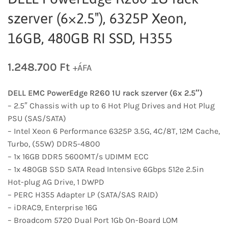
szerver (6×2.5″), 6325P Xeon,
16GB, 480GB RI SSD, H355
1.248.700
Ft
+ÁFA
DELL EMC PowerEdge R260 1U rack szerver (6x 2.5″)
– 2.5″ Chassis with up to 6 Hot Plug Drives and Hot Plug
PSU (SAS/SATA)
– Intel Xeon 6 Performance 6325P 3.5G, 4C/8T, 12M Cache,
Turbo, (55W) DDR5-4800
– 1x 16GB DDR5 5600MT/s UDIMM ECC
– 1x 480GB SSD SATA Read Intensive 6Gbps 512e 2.5in
Hot-plug AG Drive, 1 DWPD
– PERC H355 Adapter LP (SATA/SAS RAID)
– iDRAC9, Enterprise 16G
– Broadcom 5720 Dual Port 1Gb On-Board LOM