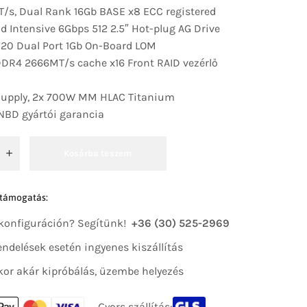
/s, Dual Rank 16Gb BASE x8 ECC registered
 Intensive 6Gbps 512 2.5″ Hot-plug AG Drive
20 Dual Port 1Gb On-Board LOM
DR4 2666MT/s cache x16 Front RAID vezérlő
 Supply, 2x 700W MM HLAC Titanium
 NBD gyártói garancia
Kosárba teszem
 támogatás:
 konfiguráción? Segítünk!
+36 (30) 525-2969
 rendelések esetén ingyenes kiszállítás
kor akár kipróbálás, üzembe helyezés
Gyors szállítás: