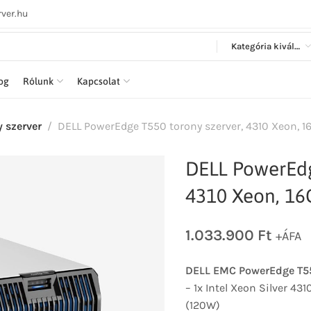
ver.hu
Kategória kiválasztása
log
Rólunk
Kapcsolat
y szerver
DELL PowerEdge T550 torony szerver, 4310 Xeon, 16
DELL PowerEdg
4310 Xeon, 16
1.033.900
Ft
+ÁFA
DELL EMC PowerEdge T550
– 1x Intel Xeon Silver 43
(120W)