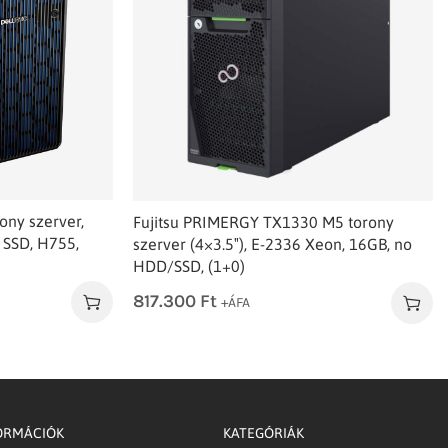
ny szerver,
Fujitsu PRIMERGY TX1330 M5 torony
 SSD, H755,
szerver (4×3.5″), E-2336 Xeon, 16GB, no
HDD/SSD, (1+0)
817.300
Ft
+ÁFA
ORMÁCIÓK
KATEGÓRIÁK