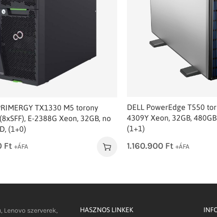
DELL PowerEdge T550 toro
 PRIMERGY TX1330 M5 torony
4309Y Xeon, 32GB, 480GB
 (8xSFF), E-2388G Xeon, 32GB, no
(1+1)
, (1+0)
1.160.900
Ft
0
Ft
+ÁFA
+ÁFA
HASZNOS LINKEK
INF
u, Lenovo szerverek,