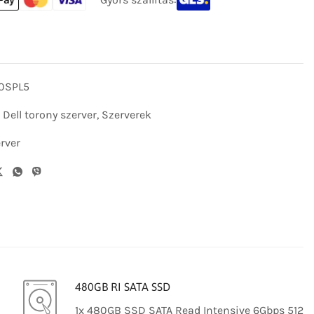
0SPL5
,
Dell torony szerver
,
Szerverek
rver
480GB RI SATA SSD
1x 480GB SSD SATA Read Intensive 6Gbps 512