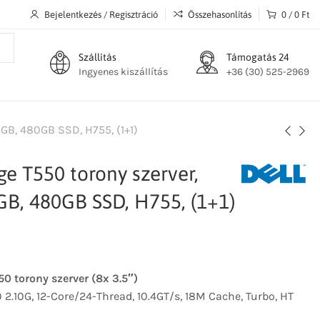
Bejelentkezés / Regisztráció
Összehasonlítás
0
/
0
Ft
Szállítás
Támogatás 24
Ingyenes kiszállítás
+36 (30) 525-2969
GB, 480GB SSD, H755, (1+1)
e T550 torony szerver,
GB, 480GB SSD, H755, (1+1)
 torony szerver (8x 3.5″)
10 2.10G, 12-Core/24-Thread, 10.4GT/s, 18M Cache, Turbo, HT