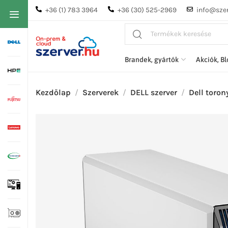
+36 (1) 783 3964
+36 (30) 525-2969
info@szer
Brandek, gyártók
Akciók, B
Kezdőlap
Szerverek
DELL szerver
Dell toron