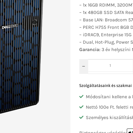
– 1x 16GB RDIMM, 3200MT
– 1x 480GB SSD SATA Read
– Base LAN: Broadcom 57
– PERC H755 Front 8GB D
– iDRAC9, Enterprise 15G
–
Dual, Hot-Plug, Power
Garancia:
3 év helyszíni
Szolgáltatásaink és szakmai
Módosítani kellene a
Nettó 100e Ft. feletti
Személyes kiszállítás
Biztonságos vásárlás: