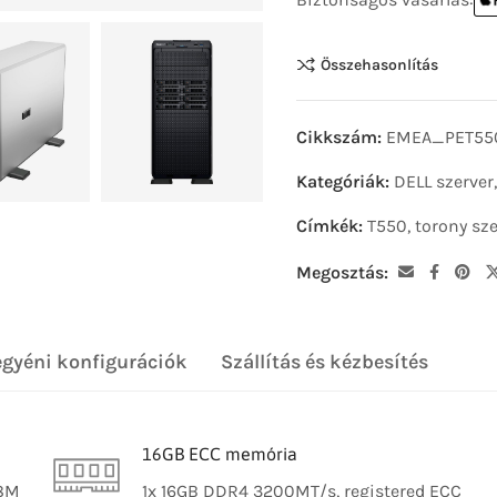
Összehasonlítás
Cikkszám:
EMEA_PET55
Kategóriák:
DELL szerver
Címkék:
T550
,
torony sze
Megosztás:
egyéni konfigurációk
Szállítás és kézbesítés
16GB ECC memória
18M
1x 16GB DDR4 3200MT/s, registered ECC