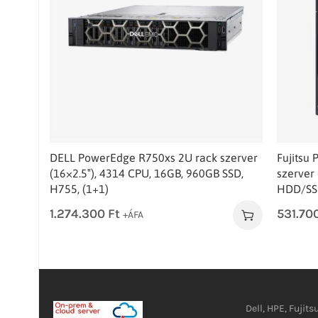
DELL PowerEdge R750xs 2U rack szerver
Fujitsu
(16×2.5″), 4314 CPU, 16GB, 960GB SSD,
szerver
H755, (1+1)
HDD/SSD
1.274.300
Ft
531.70
+ÁFA
Dell, HPE, Fujits