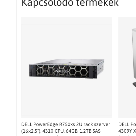
Kapcsolódó termékek
DELL PowerEdge R750xs 2U rack szerver
DELL Po
(16×2.5″), 4310 CPU, 64GB, 1.2TB SAS
4309Y X