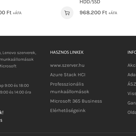
HDD/SSD
900
Ft
968.200
Ft
+ÁFA
+ÁFA
HASZNOS LINKEK
INF
u, Lenovo szerverek,
s munkaállomások
www.szerver.hu
Akc
icrosoft
Azure Stack HCI
Ada
Professzionális
ÁSZF
p 9:00 és 18:00
munkaállomások
9:00 és 14:00 óra
Vis
MIcrosoft 365 Business
Gar
Elérhetőségeink
Old
k!
és