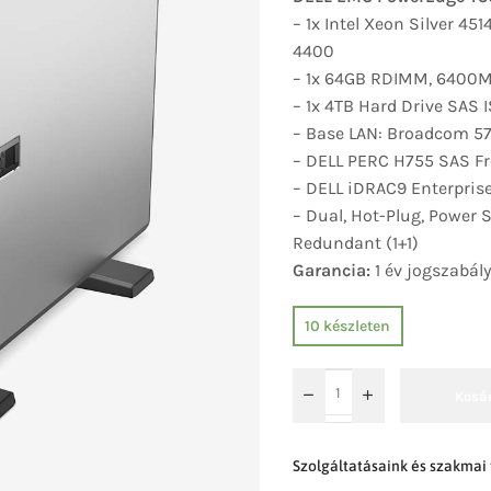
– 1x Intel Xeon Silver 45
4400
– 1x 64GB RDIMM, 6400M
– 1x 4TB Hard Drive SAS I
– Base LAN: Broadcom 57
– DELL PERC H755 SAS Fr
– DELL iDRAC9 Enterprise
– Dual, Hot-Plug, Power
Redundant (1+1)
Garancia:
1 év jogszabály
10 készleten
Kosá
Szolgáltatásaink és szakmai