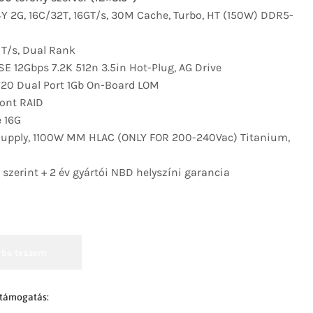
14Y 2G, 16C/32T, 16GT/s, 30M Cache, Turbo, HT (150W) DDR5-
T/s, Dual Rank
SE 12Gbps 7.2K 512n 3.5in Hot-Plug, AG Drive
20 Dual Port 1Gb On-Board LOM
ont RAID
 16G
 Supply, 1100W MM HLAC (ONLY FOR 200-240Vac) Titanium,
 szerint + 2 év gyártói NBD helyszíni garancia
rba teszem
 támogatás: