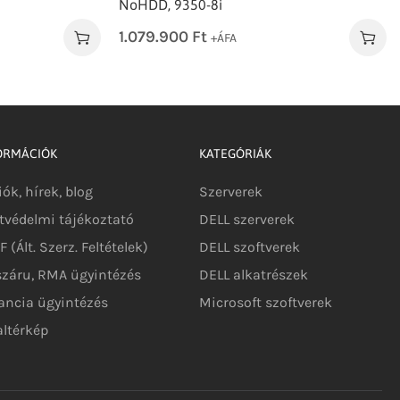
NoHDD, 9350-8i
1.079.900
Ft
+ÁFA
ORMÁCIÓK
KATEGÓRIÁK
iók, hírek, blog
Szerverek
tvédelmi tájékoztató
DELL szerverek
 (Ált. Szerz. Feltételek)
DELL szoftverek
száru, RMA ügyintézés
DELL alkatrészek
ancia ügyintézés
Microsoft szoftverek
altérkép