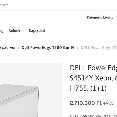
ver.hu
Kategória kiválasztása
log
Rólunk
Kapcsolat
y szerver
Dell PowerEdge T560 Gen16
DELL PowerEdge T56
DELL PowerEdg
S4514Y Xeon, 
H755, (1+1)
2.710.300
Ft
+ÁFA
DELL EMC PowerEdge T560