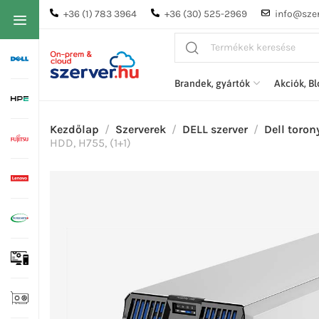
+36 (1) 783 3964
+36 (30) 525-2969
info@szer
Brandek, gyártók
Akciók, B
Kezdőlap
Szerverek
DELL szerver
Dell toron
HDD, H755, (1+1)