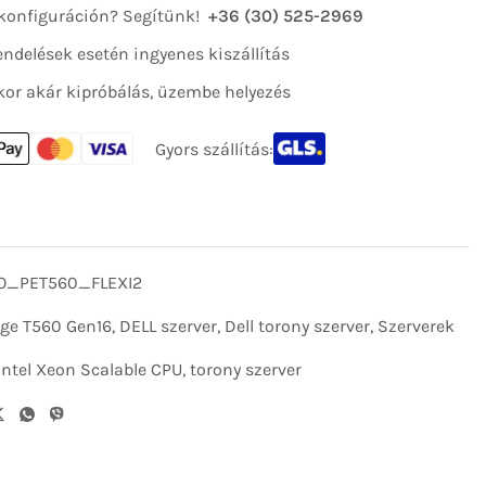
 konfiguráción? Segítünk!
+36 (30) 525-2969
 rendelések esetén ingyenes kiszállítás
kor akár kipróbálás, üzembe helyezés
Gyors szállítás:
_PET560_FLEXI2
dge T560 Gen16
,
DELL szerver
,
Dell torony szerver
,
Szerverek
Intel Xeon Scalable CPU
,
torony szerver