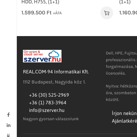
HDD, H755, (1+1)
(1+1)
1.599.500
Ft
1.160.
+ÁFA
Dell, HPE, Fujits
professzionáli
forgalmazása, M
REAL.COM-94 Informatikai Kft.
licencelés.
1112 Budapest, Nagyida köz 1.
Nyitva: hétközna
óra, szombaton 
+36 (30) 525-2969
között.
+36 (1) 783-3964
info@szerver.hu
Írjon nekün
Nagyon gyorsan válaszolunk
Ajánlatkér