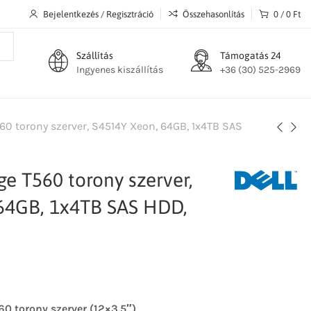
Bejelentkezés / Regisztráció
Összehasonlítás
0
/
0
Ft
Szállítás
Támogatás 24
Ingyenes kiszállítás
+36 (30) 525-2969
0 torony szerver, S4514Y Xeon, 64GB, 1x4TB SAS
e T560 torony szerver,
64GB, 1x4TB SAS HDD,
 torony szerver (12×3.5″)