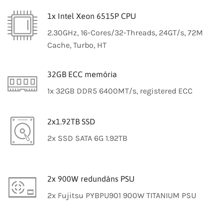
1x Intel Xeon 6515P CPU
2.30GHz, 16-Cores/32-Threads, 24GT/s, 72M
Cache, Turbo, HT
32GB ECC memória
1x 32GB DDR5 6400MT/s, registered ECC
2x1.92TB SSD
2x SSD SATA 6G 1.92TB
2x 900W redundáns PSU
2x Fujitsu PYBPU901 900W TITANIUM PSU