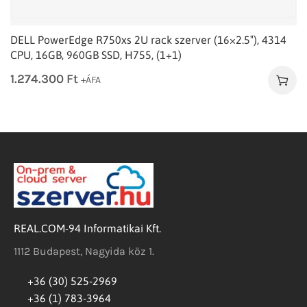
DELL PowerEdge R750xs 2U rack szerver (16×2.5″), 4314
CPU, 16GB, 960GB SSD, H755, (1+1)
1.274.300
Ft
+ÁFA
REAL.COM-94 Informatikai Kft.
1112 Budapest, Nagyida köz 1.
+36 (30) 525-2969
+36 (1) 783-3964