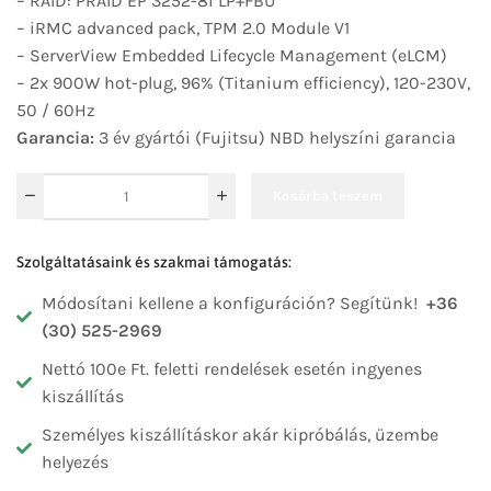
– RAID: PRAID EP 3252-8i LP+FBU
– iRMC advanced pack, TPM 2.0 Module V1
– ServerView Embedded Lifecycle Management (eLCM)
– 2x 900W hot-plug, 96% (Titanium efficiency), 120-230V,
50 / 60Hz
Garancia:
3 év gyártói (Fujitsu) NBD helyszíni garancia
Kosárba teszem
Szolgáltatásaink és szakmai támogatás:
Módosítani kellene a konfiguráción? Segítünk!
+36
(30) 525-2969
Nettó 100e Ft. feletti rendelések esetén ingyenes
kiszállítás
Személyes kiszállításkor akár kipróbálás, üzembe
helyezés