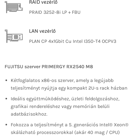
RAID vezérlő
PRAID 3252-8i LP + FBU
LAN vezérlő
PLAN CP 4x1Gbit Cu Intel I350-T4 OCPV3
FUJITSU szerver PRIMERGY RX2540 M8
Kétfoglalatos x86-os szerver, amely a legújabb
teljesítményt nyújtja egy kompakt 2U-s rack házban
Ideális együttműködéshez, üzleti feldolgozáshoz,
grafikai rendereléshez vagy memórián belüli
adatbázisokhoz.
Fokozza a teljesítményt a 5. generációs Intel® Xeon®
skálázható processzorokkal (akár 40 mag / CPU)