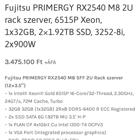
Fujitsu PRIMERGY RX2540 M8 2U
rack szerver, 6515P Xeon,
1x32GB, 2×1.92TB SSD, 3252-8i,
2x900W
3.475.100
Ft
+ÁFA
Fujitsu PRIMERGY
RX2540 M8 S
FF 2U Rack szerver
(12×3.5″)
– 1x Intel® Xeon® Gold 6515P 16-Core/32-Thread, 2.30GHz,
24GT/s, 72M Cache, Turbo
– 32GB 32GB (1x32GB) 2Rx8 DDR5-6400 R ECC Registered
– 2x SSD SATA 6G 1.92TB MU 3.5′ H-P
– 1x PLAN CP 4x1Gbit Cu Intel I350-T4 OCPV3
– 1x VGA Port (Integrated processor graphics)