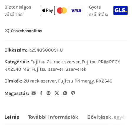
Biztonságos
Gyors
vásárlás:
szállítás:
Összehasonlítás
Cikkszám:
R2548S0009HU
Kategóriák:
Fujitsu 2U rack szerver
,
Fujitsu PRIMREGY
RX2540 M8
,
Fujitsu szerver
,
Szerverek
Címkék:
2U rack szerver
,
Fujitsu Primergy
,
RX2540
Megosztás:
Leírás
További információk
Bővítések, egyéni