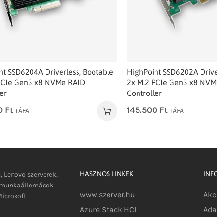
nt SSD6204A Driverless, Bootable
HighPoint SSD6202A Drive
PCIe Gen3 x8 NVMe RAID
2x M.2 PCIe Gen3 x8 NVM
er
Controller
00
Ft
145.500
Ft
+ÁFA
+ÁFA
HASZNOS LINKEK
INF
u, Lenovo szerverek,
s munkaállomások
www.szerver.hu
Akc
icrosoft
Azure Stack HCI
Ada