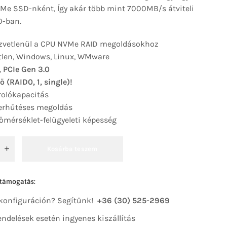
Me SSD-nként, Így akár több mint 7000MB/s átviteli
0-ban.
közvetlenül a CPU NVMe RAID megoldásokhoz
tlen, Windows, Linux, WMware
 PCIe Gen 3.0
 (RAID0, 1, single)!
rolókapacitás
perhűtéses megoldás
őmérséklet-felügyeleti képesség
Kosárba teszem
 támogatás:
 konfiguráción? Segítünk!
+36 (30) 525-2969
 rendelések esetén ingyenes kiszállítás