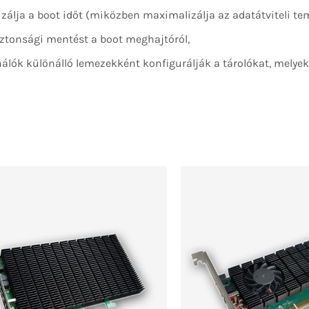
zálja a boot időt (miközben maximalizálja az adatátviteli te
iztonsági mentést a boot meghajtóról,
ználók különálló lemezekként konfigurálják a tárolókat, melye