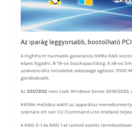
Az iparág leggyorsabb, bootolható PC
A HighPoint harmadik generációs NVMe RAID kontro
képes fogadni, 8 TB-os összkapacitásig. A x8-os Smar
szekvenciális műveletek sebessége egészen 7000 MB
gondoskodik.
Az
SSD7202
nem csak Windows Server 2019/2022, de
Kétféle metódus adott az apparátus menedzsmentjér
számára ott van CLI (Command Line Inteface) teljese
A RAID 0-t és RAID 1-et ismerő eszköz természetese