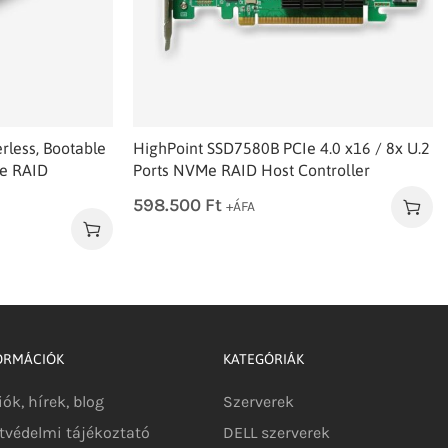
rless, Bootable
HighPoint SSD7580B PCIe 4.0 x16 / 8x U.2
e RAID
Ports NVMe RAID Host Controller
598.500
Ft
+ÁFA
ORMÁCIÓK
KATEGÓRIÁK
iók, hírek, blog
Szerverek
tvédelmi tájékoztató
DELL szerverek