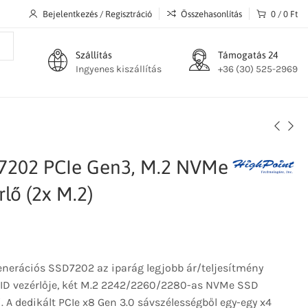
Bejelentkezés / Regisztráció
Összehasonlítás
0
/
0
Ft
Szállítás
Támogatás 24
Ingyenes kiszállítás
+36 (30) 525-2969
7202 PCIe Gen3, M.2 NVMe
lő (2x M.2)
nerációs SSD7202 az iparág legjobb ár/teljesítmény
ID vezérlője, két M.2 2242/2260/2280-as NVMe SSD
 A dedikált PCIe x8 Gen 3.0 sávszélességből egy-egy x4