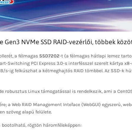
Ie Gen3 NVMe SSD RAID-vezérlői, többek közö
llerét, a félmagas
SSD7202
-t (a félmagas hátlapi lemez ta
t-Switching PCI Express 3.0-s interfésszel szerelt kártya x8-os
/s-ig felkúszhat a kétmeghajtós RAID tömbbel. Az SSD-k hűté
 robusztus Linux támogatással is rendelkezik, ami a CentOS,
e; a Web RAID Management Inteface (WebGUI) egyszerű, webal
n szöveg alapú felülete.
n bootolható, rögtön háromféleképpen: