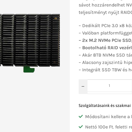
sávot hozzárendelhet NV
teljesítményt nyújt RAID
– Dedikált PCIe 3.0 x8 
– Valóban platformfügge
– 2x M.2 NVMe PCIe SSD,
–
Bootolható RAID vezérlő
– Akár 8TB NVMe SSD tá
– Alacsony zajszintű hi
– Integrált SSD TBW és h
Szolgáltatásaink és szakmai
Módosítani kellene a
Nettó 100e Ft. feletti