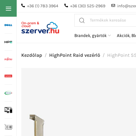
+36 (1) 783 3964
+36 (30) 525-2969
info@szer
Brandek, gyártók
Akciók, B
Kezdőlap
HighPoint Raid vezérlő
HighPoint SS