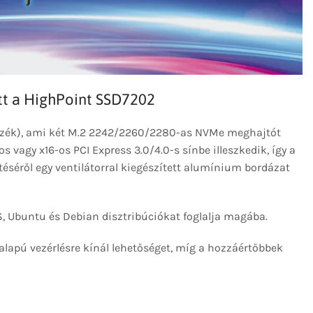
tt a HighPoint SSD7202
rtozék), ami két M.2 2242/2260/2280-as NVMe meghajtót
 vagy x16-os PCI Express 3.0/4.0-s sínbe illeszkedik, így a
séről egy ventilátorral kiegészített alumínium bordázat
 Ubuntu és Debian disztribúciókat foglalja magába.
apú vezérlésre kínál lehetőséget, míg a hozzáértőbbek