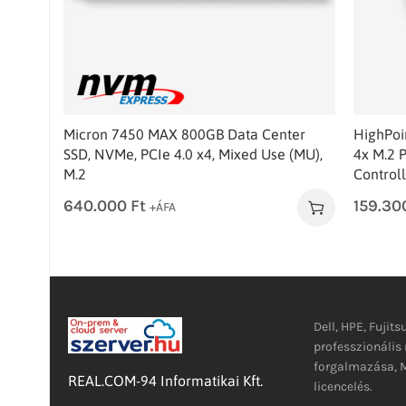
Micron 7450 MAX 800GB Data Center
HighPoi
SSD, NVMe, PCIe 4.0 x4, Mixed Use (MU),
4x M.2 
M.2
Controll
640.000
Ft
159.3
+ÁFA
Dell, HPE, Fujits
professzionáli
forgalmazása, M
REAL.COM-94 Informatikai Kft.
licencelés.