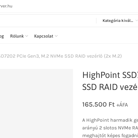
ver.hu
Kategória kiválasztása
log
Rólunk
Kapcsolat
D7202 PCIe Gen3, M.2 NVMe SSD RAID vezérlő (2x M.2)
HighPoint SSD
SSD RAID vezér
165.500
Ft
+ÁFA
A HighPoint harmadik ge
arányú 2 slotos NVMe RA
meghajtót képes fogadni.