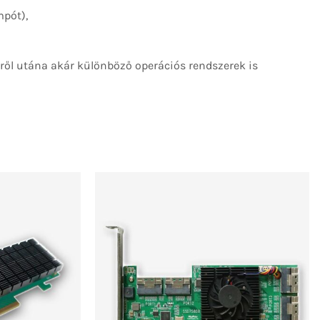
mpót),
kről utána akár különböző operációs rendszerek is