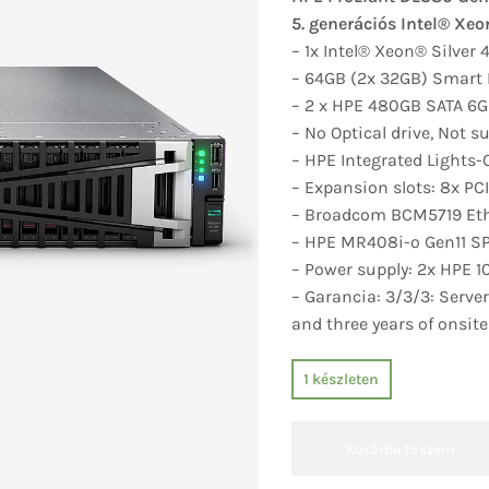
5. generációs Intel® Xe
– 1x Intel® Xeon® Silver
– 64GB (2x 32GB) Smart
– 2 x HPE 480GB SATA 6G 
– No Optical drive,
Not s
– HPE Integrated Lights
– Expansion slots: 8x PC
– Broadcom BCM5719 Ethe
– HPE MR408i-o Gen11 SP
– Power supply: 2
x HPE 1
– Garancia: 3/3/3: Server
and three years of onsit
1 készleten
Kosárba teszem