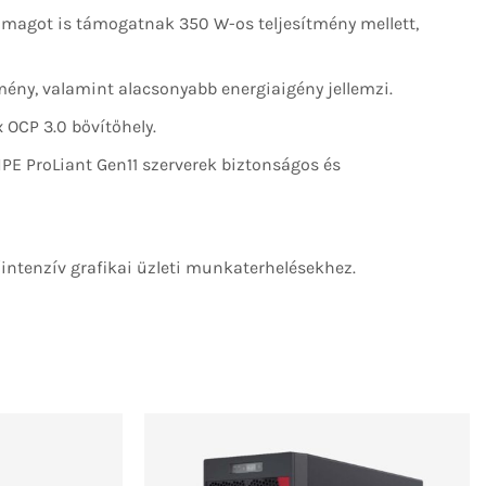
 magot is támogatnak 350 W-os teljesítmény mellett,
ny, valamint alacsonyabb energiaigény jellemzi.
 OCP 3.0 bővítőhely.
HPE ProLiant Gen11 szerverek biztonságos és
/intenzív grafikai üzleti munkaterhelésekhez.