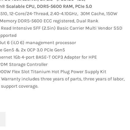
on® Scalable CPU, DDR5-5600 RAM, PCIe 5.0
 4510, 12-Core/24-Thread, 2.40-4.10GHz, 30M Cache, 150W
 Memory DDR5-5600 ECC registered, Dual Rank
Read Intensive SFF (2.5in) Basic Carrier Multi Vendor SSD
upported
-Out 6 (iLO 6) management processor
Ie Gen5 & 2x OCP 3.0 PCIe Gen5
rnet 1Gb 4-port BASE-T OCP3 Adapter for HPE
DM Storage Controller
000W Flex Slot Titanium Hot Plug Power Supply Kit
 Warranty includes three years of parts, three years of labor,
e support coverage.