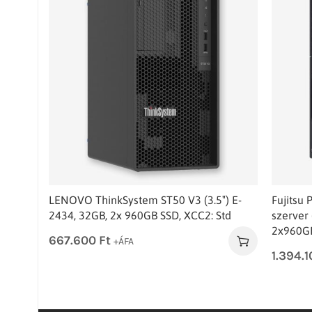
LENOVO ThinkSystem ST50 V3 (3.5″) E-
Fujitsu
2434, 32GB, 2x 960GB SSD, XCC2: Std
szerver
2x960GB
667.600
Ft
+ÁFA
1.394.