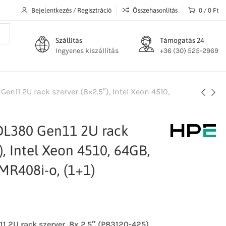
Bejelentkezés / Regisztráció
Összehasonlítás
0
/
0
Ft
Szállítás
Támogatás 24
Ingyenes kiszállítás
+36 (30) 525-2969
en11 2U rack szerver (8×2.5″), Intel Xeon 4510,
DL380 Gen11 2U rack
), Intel Xeon 4510, 64GB,
MR408i-o, (1+1)
1 2U rack szerver, 8x 2.5″ (P83120-425)