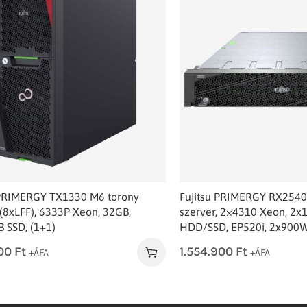
 PRIMERGY TX1330 M6 torony
Fujitsu PRIMERGY RX2540
 (8xLFF), 6333P Xeon, 32GB,
szerver, 2×4310 Xeon, 2x
 SSD, (1+1)
HDD/SSD, EP520i, 2x900
100
Ft
1.554.900
Ft
+ÁFA
+ÁFA