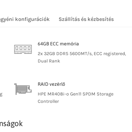
egyéni konfigurációk
Szállítás és kézbesítés
64GB ECC memória
2x 32GB DDR5 5600MT/s, ECC registered,
Dual Rank
RAID vezérlő
ug
HPE MR408i-o Gen11 SPDM Storage
Controller
onságok