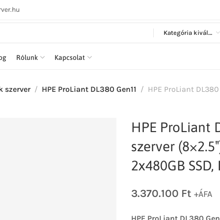
ver.hu
Kategória kiválasztása
log
Rólunk
Kapcsolat
k szerver
HPE ProLiant DL380 Gen11
HPE ProLiant DL380 G
HPE ProLiant 
szerver (8×2.5″
2x480GB SSD, 
3.370.100
Ft
+ÁFA
HPE ProLiant DL380 Gen1