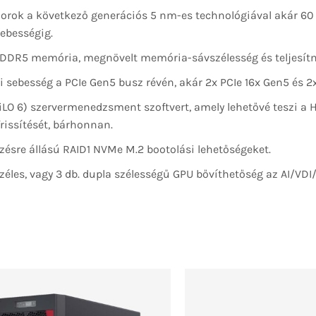
szorok a következő generációs 5 nm-es technológiával akár 60
ebességig.
DDR5 memória, megnövelt memória-sávszélesség és teljesítmé
i sebesség a PCIe Gen5 busz révén, akár 2x PCIe 16x Gen5 és 2x
iLO 6) szervermenedzsment szoftvert, amely lehetővé teszi a 
rissítését, bárhonnan.
zésre állású RAID1 NVMe M.2 bootolási lehetőségeket.
éles, vagy 3 db. dupla szélességű GPU bővíthetőség az AI/VDI