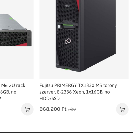
 M6 2U rack
Fujitsu PRIMERGY TX1330 M5 torony
16GB, no
szerver, E-2336 Xeon, 1x16GB, no
W
HDD/SSD
968.200
Ft
+ÁFA