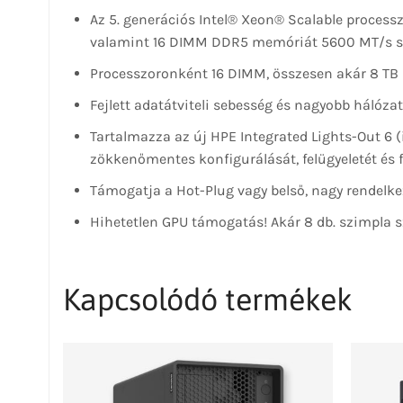
Az 5. generációs Intel® Xeon® Scalable proces
valamint 16 DIMM DDR5 memóriát 5600 MT/s s
Processzoronként 16 DIMM, összesen akár 8 TB 
Fejlett adatátviteli sebesség és nagyobb hálózat
Tartalmazza az új HPE Integrated Lights-Out 6 (
zökkenőmentes konfigurálását, felügyeletét és f
Támogatja a Hot-Plug vagy belső, nagy rendelke
Hihetetlen GPU támogatás! Akár 8 db. szimpla sz
Kapcsolódó termékek