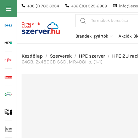
+36 (1) 783 3964
+36 (30) 525-2969
info@szer
Brandek, gyártók
Akciók, B
Kezdőlap
Szerverek
HPE szerver
HPE 2U rac
64GB, 2x480GB SSD, MR408i-o, (1+1)