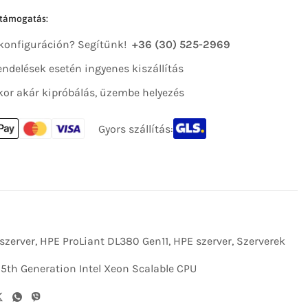
 támogatás:
 konfiguráción? Segítünk!
+36 (30) 525-2969
 rendelések esetén ingyenes kiszállítás
kor akár kipróbálás, üzembe helyezés
Gyors szállítás:
szerver
,
HPE ProLiant DL380 Gen11
,
HPE szerver
,
Szerverek
,
5th Generation Intel Xeon Scalable CPU