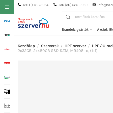
+36 (1) 783 3964
+36 (30) 525-2969
info@szer
Brandek, gyártók
Akciók, B
Kezdőlap
Szerverek
HPE szerver
HPE 2U rac
2x32GB, 2x480GB SSD SATA, MR408i‑o, (1+1)