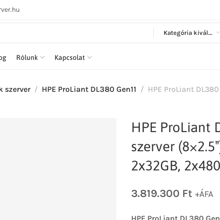
ver.hu
Kategória kiválasztása
log
Rólunk
Kapcsolat
k szerver
HPE ProLiant DL380 Gen11
HPE ProLiant DL380 G
HPE ProLiant 
szerver (8×2.5″
2x32GB, 2x480
3.819.300
Ft
+ÁFA
HPE ProLiant DL380 Gen1