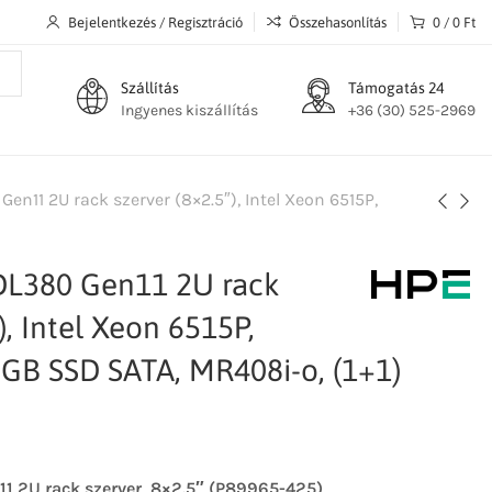
Bejelentkezés / Regisztráció
Összehasonlítás
0
/
0
Ft
Szállítás
Támogatás 24
Ingyenes kiszállítás
+36 (30) 525-2969
en11 2U rack szerver (8×2.5″), Intel Xeon 6515P,
DL380 Gen11 2U rack
), Intel Xeon 6515P,
GB SSD SATA, MR408i‑o, (1+1)
1 2U rack szerver, 8×2.5″ (P89965-425)