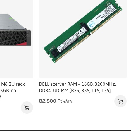
 M6 2U rack
DELL szerver RAM – 16GB, 3200MHz,
16GB, no
DDR4, UDIMM [R25, R35, T15, T35]
W
82.800
Ft
+ÁFA