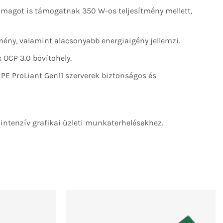
 magot is támogatnak 350 W-os teljesítmény mellett,
ny, valamint alacsonyabb energiaigény jellemzi.
 OCP 3.0 bővítőhely.
HPE ProLiant Gen11 szerverek biztonságos és
/intenzív grafikai üzleti munkaterhelésekhez.