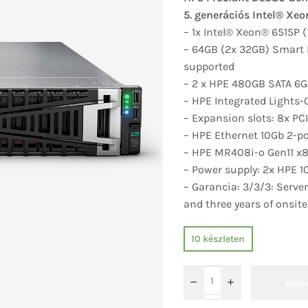
5. generációs Intel® Xe
– 1x Intel® Xeon® 6515P 
– 64GB (2x 32GB) Smart
supported
– 2 x HPE 480GB SATA 6G 
– HPE Integrated Lights
– Expansion slots: 8x PC
– HPE Ethernet 10Gb 2-p
– HPE MR408i-o Gen11 x8
– Power supply: 2x HPE 1
– Garancia: 3/3/3: Server
and three years of onsit
10 készleten
Kosá