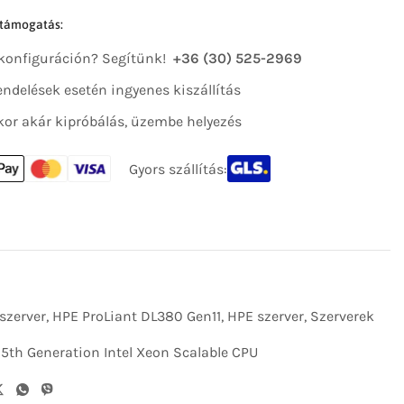
 támogatás:
 konfiguráción? Segítünk!
+36 (30) 525-2969
 rendelések esetén ingyenes kiszállítás
kor akár kipróbálás, üzembe helyezés
Gyors szállítás:
szerver
,
HPE ProLiant DL380 Gen11
,
HPE szerver
,
Szerverek
,
5th Generation Intel Xeon Scalable CPU