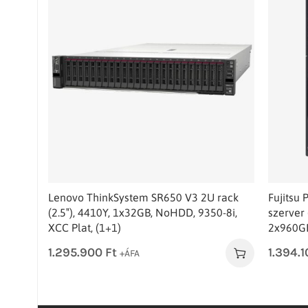
Lenovo ThinkSystem SR650 V3 2U rack
Fujitsu
(2.5″), 4410Y, 1x32GB, NoHDD, 9350-8i,
szerver
XCC Plat, (1+1)
2x960GB
1.295.900
Ft
1.394.
+ÁFA