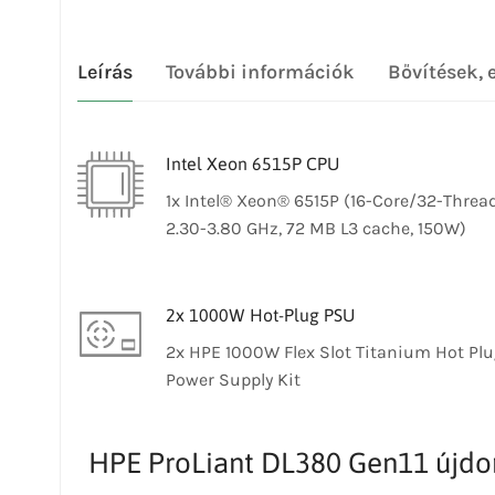
Leírás
További információk
Bővítések, 
Intel Xeon 6515P CPU
1x Intel® Xeon® 6515P (16-Core/32-Thread
2.30-3.80 GHz, 72 MB L3 cache, 150W)
2x 1000W Hot-Plug PSU
2x HPE 1000W Flex Slot Titanium Hot Pl
Power Supply Kit
HPE ProLiant DL380 Gen11 újd