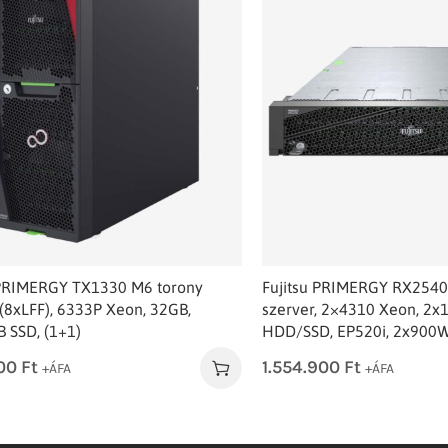
 PRIMERGY TX1330 M6 torony
Fujitsu PRIMERGY RX2540
 (8xLFF), 6333P Xeon, 32GB,
szerver, 2×4310 Xeon, 2x
 SSD, (1+1)
HDD/SSD, EP520i, 2x900
100
Ft
1.554.900
Ft
+ÁFA
+ÁFA