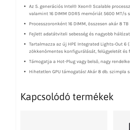
Az 5. generációs Intel® Xeon® Scalable proces
valamint 16 DIMM DDR5 memóriát 5600 MT/s s
Processzoronként 16 DIMM, összesen akár 8 TB 
Fejlett adatátviteli sebesség és nagyobb hálózat
Tartalmazza az új HPE Integrated Lights-Out 6 (
zökkenőmentes konfigurálását, felügyeletét és f
Támogatja a Hot-Plug vagy belső, nagy rendelke
Hihetetlen GPU támogatás! Akár 8 db. szimpla sz
Kapcsolódó termékek