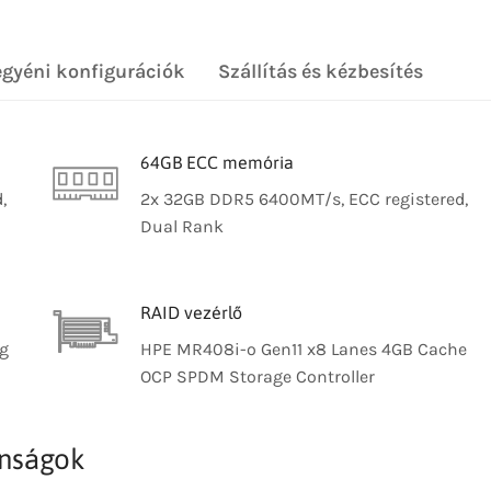
egyéni konfigurációk
Szállítás és kézbesítés
64GB ECC memória
,
2x 32GB DDR5 6400MT/s, ECC registered,
Dual Rank
RAID vezérlő
ug
HPE MR408i-o Gen11 x8 Lanes 4GB Cache
OCP SPDM Storage Controller
onságok