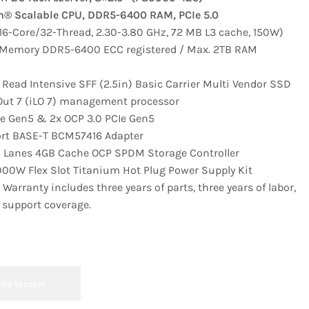
on® Scalable CPU, DDR5-6400 RAM, PCIe 5.0
(16-Core/32-Thread, 2.30-3.80 GHz, 72 MB L3 cache, 150W)
 Memory DDR5-6400 ECC registered / Max. 2TB RAM
Read Intensive SFF (2.5in) Basic Carrier Multi Vendor SSD
-Out 7 (iLO 7) management processor
Ie Gen5 & 2x OCP 3.0 PCIe Gen5
ort BASE-T BCM57416 Adapter
 Lanes 4GB Cache OCP SPDM Storage Controller
000W Flex Slot Titanium Hot Plug Power Supply Kit
 Warranty includes three years of parts, three years of labor,
e support coverage.
rba teszem