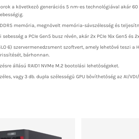
szorok a következő generációs 5 nm-es technológiával akár 60
ebességig.
DDR5 memória, megnövelt memória-sávszélesség és teljesítmé
i sebesség a PCIe Gen5 busz révén, akár 2x PCIe 16x Gen5 és 2x
iLO 6) szervermenedzsment szoftvert, amely lehetővé teszi a 
rissítését, bárhonnan.
zésre állású RAID1 NVMe M.2 bootolási lehetőségeket.
éles, vagy 3 db. dupla szélességű GPU bővíthetőség az AI/VDI