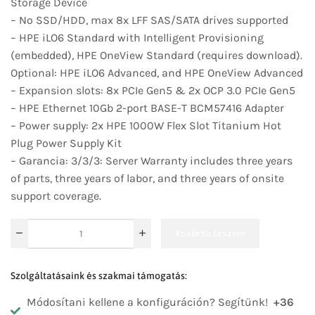
Storage Device
– No SSD/HDD, max 8x LFF SAS/SATA drives supported
– HPE iLO6 Standard with Intelligent Provisioning
(embedded), HPE OneView Standard (requires download).
Optional: HPE iLO6 Advanced, and HPE OneView Advanced
– Expansion slots: 8x PCIe Gen5 & 2x OCP 3.0 PCIe Gen5
– HPE Ethernet 10Gb 2-port BASE-T BCM57416 Adapter
– Power supply:
2x HPE 1000W Flex Slot Titanium Hot
Plug Power Supply Kit
– Garancia: 3/3/3: Server Warranty includes three years
of parts, three years of labor, and three years of onsite
support coverage.
Kosárba teszem
Szolgáltatásaink és szakmai támogatás:
Módosítani kellene a konfiguráción? Segítünk!
+36