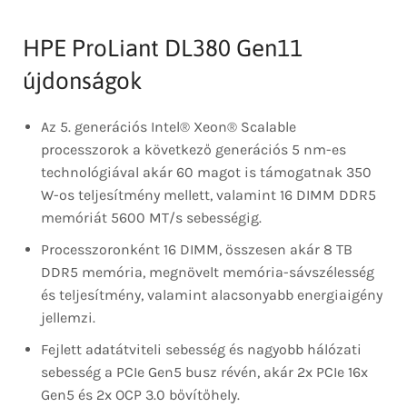
HPE ProLiant DL380 Gen11
újdonságok
Az 5. generációs Intel® Xeon® Scalable
processzorok a következő generációs 5 nm-es
technológiával akár 60 magot is támogatnak 350
W-os teljesítmény mellett, valamint 16 DIMM DDR5
memóriát 5600 MT/s sebességig.
Processzoronként 16 DIMM, összesen akár 8 TB
DDR5 memória, megnövelt memória-sávszélesség
és teljesítmény, valamint alacsonyabb energiaigény
jellemzi.
Fejlett adatátviteli sebesség és nagyobb hálózati
sebesség a PCIe Gen5 busz révén, akár 2x PCIe 16x
Gen5 és 2x OCP 3.0 bővítőhely.