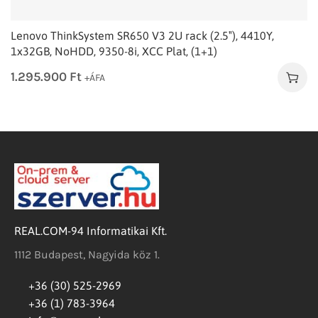
Lenovo ThinkSystem SR650 V3 2U rack (2.5″), 4410Y,
1x32GB, NoHDD, 9350-8i, XCC Plat, (1+1)
1.295.900
Ft
+ÁFA
REAL.COM-94 Informatikai Kft.
1112 Budapest, Nagyida köz 1.
+36 (30) 525-2969
+36 (1) 783-3964