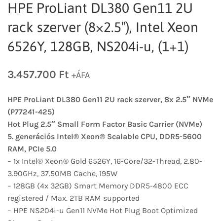
HPE ProLiant DL380 Gen11 2U
rack szerver (8×2.5″), Intel Xeon
6526Y, 128GB, NS204i-u, (1+1)
3.457.700
Ft
+ÁFA
HPE ProLiant DL380 Gen11 2U rack szerver, 8x 2.5″ NVMe
(P77241-425)
Hot Plug 2.5″ Small Form Factor Basic Carrier (NVMe)
5. generációs Intel® Xeon® Scalable CPU, DDR5-5600
RAM, PCIe 5.0
– 1x Intel® Xeon® Gold 6526Y, 16-Core/32-Thread, 2.80-
3.90GHz, 37.50MB Cache, 195W
– 128GB (4x 32GB) Smart Memory DDR5-4800 ECC
registered / Max. 2TB RAM supported
– HPE NS204i-u Gen11 NVMe Hot Plug Boot Optimized