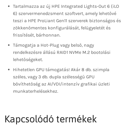
Tartalmazza az új HPE Integrated Lights-Out 6 (iLO
6) szervermenedzsment szoftvert, amely lehetővé
teszi a HPE ProLiant Gen11 szerverek biztonságos és
zökkenőmentes konfigurálását, felügyeletét és
frissítését, bárhonnan.
Támogatja a Hot-Plug vagy belső, nagy
rendelkezésre állású RAID1 NVMe M.2 bootolási
lehetőségeket.
Hihetetlen GPU támogatás! Akár 8 db. szimpla
széles, vagy 3 db. dupla szélességű GPU
bővíthetőség az AI/VDI/intenzív grafikai üzleti
munkaterhelésekhez.
Kapcsolódó termékek