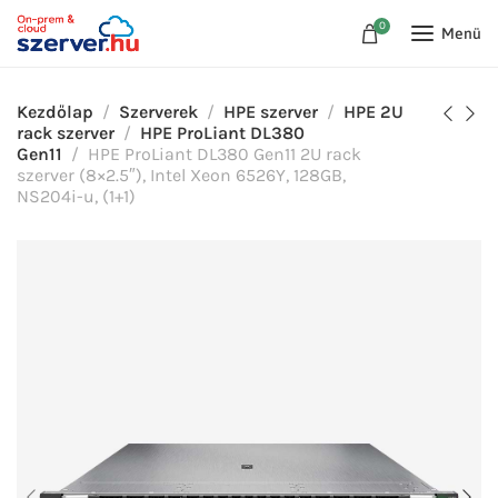
0
Menü
Kezdőlap
Szerverek
HPE szerver
HPE 2U
rack szerver
HPE ProLiant DL380
Gen11
HPE ProLiant DL380 Gen11 2U rack
szerver (8×2.5″), Intel Xeon 6526Y, 128GB,
NS204i-u, (1+1)