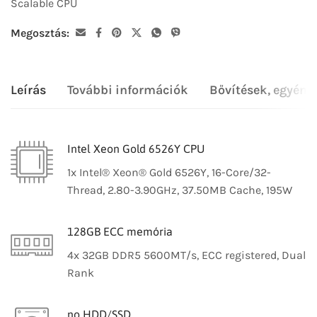
Scalable CPU
Megosztás:
Leírás
További információk
Bővítések, egyéni
Intel Xeon Gold 6526Y CPU
1x Intel® Xeon® Gold 6526Y, 16-Core/32-
Thread, 2.80-3.90GHz, 37.50MB Cache, 195W
128GB ECC memória
4x 32GB DDR5 5600MT/s, ECC registered, Dual
Rank
no HDD/SSD