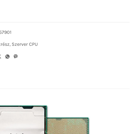
57901
trész
,
Szerver CPU