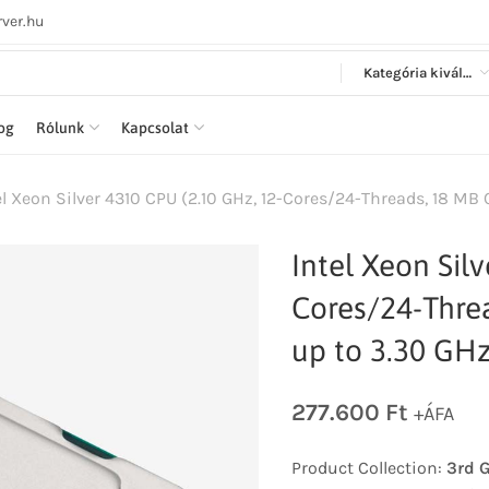
ver.hu
Kategória kiválasztása
log
Rólunk
Kapcsolat
el Xeon Silver 4310 CPU (2.10 GHz, 12-Cores/24-Threads, 18 MB 
Intel Xeon Sil
Cores/24-Thre
up to 3.30 GHz
277.600
Ft
+ÁFA
Product Collection:
3rd G