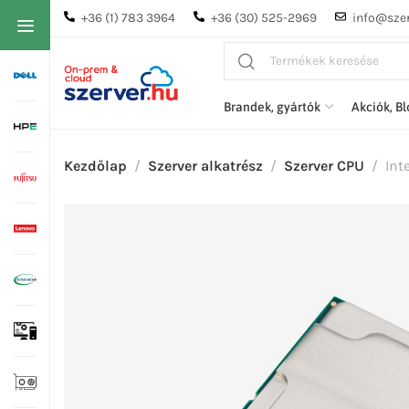
+36 (1) 783 3964
+36 (30) 525-2969
info@szer
Brandek, gyártók
Akciók, B
Kezdőlap
Szerver alkatrész
Szerver CPU
Int