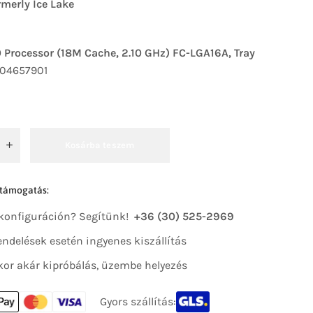
merly Ice Lake
0 Processor (18M Cache, 2.10 GHz) FC-LGA16A, Tray
904657901
Kosárba teszem
 támogatás:
 konfiguráción? Segítünk!
+36 (30) 525-2969
 rendelések esetén ingyenes kiszállítás
kor akár kipróbálás, üzembe helyezés
Gyors szállítás: