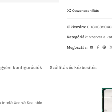
Összehasonlítás
Cikkszám:
CD80689046
Kategóriák:
Szerver alka
Megosztás:
egyéni konfigurációk
Szállítás és kézbesítés
n Intel® Xeon® Scalable