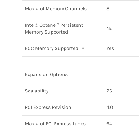
Max # of Memory Channels
8
Intel® Optane™ Persistent
No
Memory Supported
ECC Memory Supported ‡
Yes
Expansion Options
Scalability
2S
PCI Express Revision
4.0
Max # of PCI Express Lanes
64