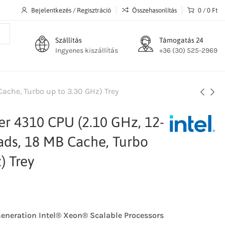
Bejelentkezés / Regisztráció
Összehasonlítás
0
/
0
Ft
Szállítás
Támogatás 24
Ingyenes kiszállítás
+36 (30) 525-2969
Cache, Turbo up to 3.30 GHz) Trey
ver 4310 CPU (2.10 GHz, 12-
ads, 18 MB Cache, Turbo
) Trey
eneration Intel® Xeon® Scalable Processors