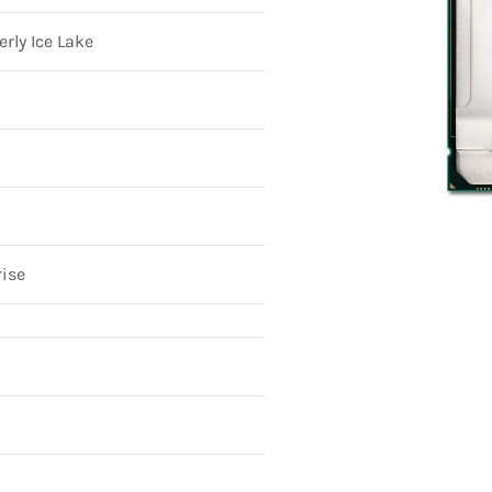
rly Ice Lake
rise