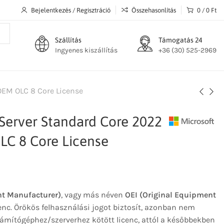
Bejelentkezés / Regisztráció
Összehasonlítás
0
/
0
Ft
Szállítás
Támogatás 24
Ingyenes kiszállítás
+36 (30) 525-2969
OEM OLC 8 Core License
Server Standard Core 2022
LC 8 Core License
t Manufacturer)
, vagy más néven
OEI (Original Equipment
enc. Örökös felhasználási jogot biztosít, azonban nem
ámítógéphez/szerverhez kötött licenc, attól a későbbekben