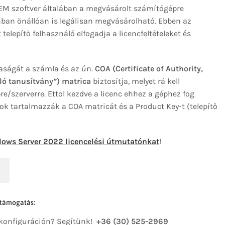
OEM szoftver általában a megvásárolt számítógépre
onban önállóan is legálisan megvásárolható. Ebben az
telepítő felhasználó elfogadja a licencfeltételeket és
aságát a számla és az ún.
COA (Certificate of Authority,
ló tanusítvány”) matrica
biztosítja, melyet rá kell
e/szerverre. Ettől kezdve a licenc ehhez a géphez fog
k tartalmazzák a COA matricát és a Product Key-t (telepítő
ows Server 2022 licencelési útmutatónkat
!
 támogatás:
 konfiguráción? Segítünk!
+36 (30) 525-2969