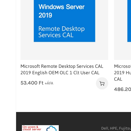
Microsoft Remote Desktop Services CAL
Microso
2019 English OEM OLC 1 Clt User CAL
2019 Hu
CAL
53.400
Ft
+ÁFA
486.2
Dell, HPE, Fujits