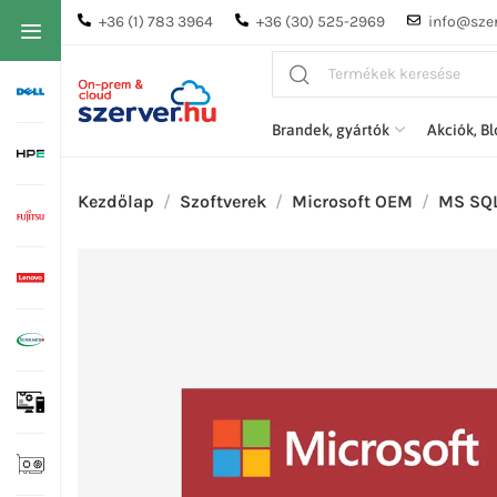
+36 (1) 783 3964
+36 (30) 525-2969
info@szer
Brandek, gyártók
Akciók, B
Kezdőlap
Szoftverek
Microsoft OEM
MS SQL