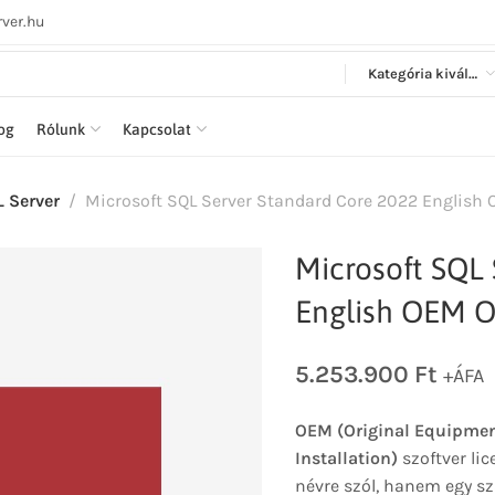
ver.hu
Kategória kiválasztása
log
Rólunk
Kapcsolat
 Server
Microsoft SQL Server Standard Core 2022 English 
Microsoft SQL 
English OEM O
5.253.900
Ft
+ÁFA
OEM (Original Equipmen
Installation)
szoftver lic
névre szól, hanem egy sz