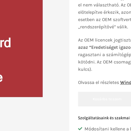
el nem választható. Az 
előtelepítve érkezik, az
esetben az OEM szoftvert 
„rendszerépítővé” válik.
Az OEM licencek jogtiszt
azaz “Eredetiséget igazo
ragasztani a számítógépr
kötődni. Az OEM csomago
kulcs).
Olvassa el részletes
Wind
Kosárba teszem
Szolgáltatásaink és szakmai
Módosítani kellene a