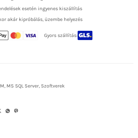
 rendelések esetén ingyenes kiszállítás
kor akár kipróbálás, üzembe helyezés
Gyors szállítás:
EM
,
MS SQL Server
,
Szoftverek