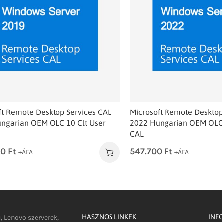
ft Remote Desktop Services CAL
Microsoft Remote Desktop
ngarian OEM OLC 10 Clt User
2022 Hungarian OEM OLC 
CAL
00
Ft
547.700
Ft
+ÁFA
+ÁFA
HASZNOS LINKEK
INF
u, Lenovo szerverek,