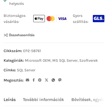
helyezés
Biztonságos
Gyors
vásárlás:
szállítás:
Összehasonlítás
Cikkszám:
EP2-58761
Kategóriák:
Microsoft OEM
,
MS SQL Server
,
Szoftverek
Címke:
SQL Server
Megosztás:
Leírás
További információk
Bővítések, egyéni