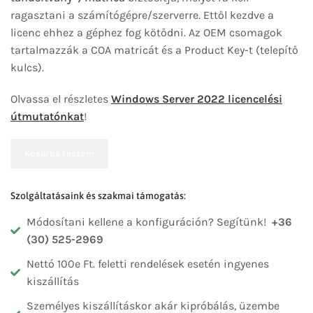
ragasztani a számítógépre/szerverre. Ettől kezdve a
licenc ehhez a géphez fog kötődni. Az OEM csomagok
tartalmazzák a COA matricát és a Product Key-t (telepítő
kulcs).
Olvassa el részletes
Windows Server 2022 licencelési
útmutatónkat
!
Kosárba teszem
Szolgáltatásaink és szakmai támogatás:
Módosítani kellene a konfiguráción? Segítünk!
+36
(30) 525-2969
Nettó 100e Ft. feletti rendelések esetén ingyenes
kiszállítás
Személyes kiszállításkor akár kipróbálás, üzembe