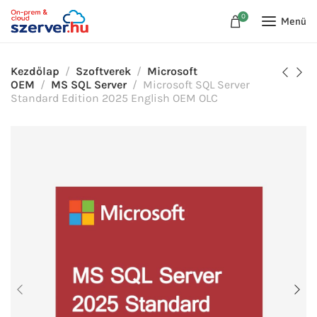
0
Menü
Kezdőlap
Szoftverek
Microsoft
OEM
MS SQL Server
Microsoft SQL Server
Standard Edition 2025 English OEM OLC