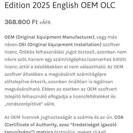
Edition 2025 English OEM OLC
368.800
Ft
+ÁFA
OEM (Original Equipment Manufacturer)
, vagy más
néven
OEI (Original Equipment Installation)
szoftver
licenc. Örökös felhasználási jogot biztosít, azonban nem
névre szól, hanem egy számítógéphez/szerverhez kötött
licenc, attól a későbbekben el nem választható. Az OEM
szoftver általában a megvásárolt számítógépre
előtelepítve érkezik, azonban önállóan is legálisan
megvásárolható. Ebben az esetben az OEM szoftvert
telepítő felhasználó elfogadja a licencfeltételeket és
„rendszerépítővé” válik.
Az OEM licencek jogtisztaságát a számla és az ún.
COA
(Certificate of Authority, azaz “Eredetiséget igazoló
tanusítvány”) matrica
biztosítja, melyet rá kell