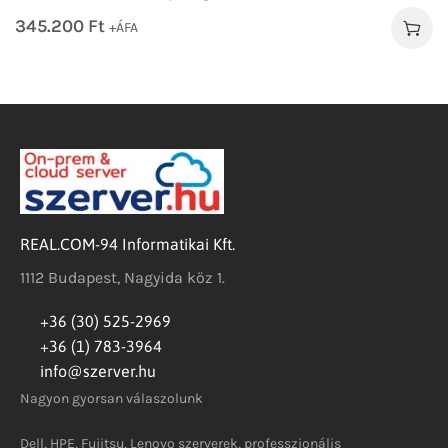
345.200
Ft
+ÁFA
REAL.COM-94 Informatikai Kft.
1112 Budapest, Nagyida köz 1.
+36 (30) 525-2969
+36 (1) 783-3964
info@szerver.hu
Nagyon gyorsan válaszolunk
Dell, HPE, Fujitsu, Lenovo szerverek, professzionális