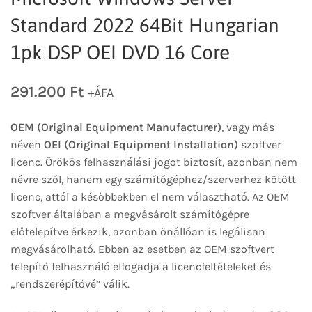
Standard 2022 64Bit Hungarian
1pk DSP OEI DVD 16 Core
291.200
Ft
+ÁFA
OEM (Original Equipment Manufacturer)
, vagy más
néven
OEI (Original Equipment Installation)
szoftver
licenc. Örökös felhasználási jogot biztosít, azonban nem
névre szól, hanem egy számítógéphez/szerverhez kötött
licenc, attól a későbbekben el nem választható. Az OEM
szoftver általában a megvásárolt számítógépre
előtelepítve érkezik, azonban önállóan is legálisan
megvásárolható. Ebben az esetben az OEM szoftvert
telepítő felhasználó elfogadja a licencfeltételeket és
„rendszerépítővé” válik.