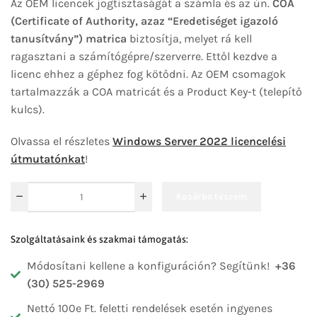
Az OEM licencek jogtisztaságát a számla és az ún.
COA
(Certificate of Authority, azaz “Eredetiséget igazoló
tanusítvány”) matrica
biztosítja, melyet rá kell
ragasztani a számítógépre/szerverre. Ettől kezdve a
licenc ehhez a géphez fog kötődni. Az OEM csomagok
tartalmazzák a COA matricát és a Product Key-t (telepítő
kulcs).
Olvassa el részletes
Windows Server 2022 licencelési
útmutatónkat
!
Kosárba teszem
Szolgáltatásaink és szakmai támogatás:
Módosítani kellene a konfiguráción? Segítünk!
+36
(30) 525-2969
Nettó 100e Ft. feletti rendelések esetén ingyenes