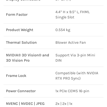
4.4” H x 9.5” L, FHML
Form Factor
Single Slot
Product Weight
0.554 kg
Thermal Solution
Blower Active Fan
NVIDIA® 3D Vision® and
Support Via 3-pin Mini
3D Vision Pro
DIN
Compatible (with NVIDIA
Frame Lock
RTX PRO Sync)
Power Connector
1x PCIe CEM5 16-pin
NVENC | NVDEC | JPEG
2x | 2x | 1x