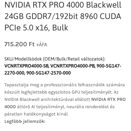
NVIDIA RTX PRO 4000 Blackwell
24GB GDDR7/192bit 8960 CUDA
PCIe 5.0 x16, Bulk
715.200
Ft
+ÁFA
SKU/Modellkódok (OEM/Bulk/Retail változatok):
VCNRTXPRO4000-SB, VCNRTXPRO4000-PB, 900-5G147-
2270-000, 900-5G147-2570-000
Tapasztalja meg a professzionális felhasználók számára
készült legfejlettebb egyszlotos GPU teljesítményét. Az
NVIDIA Blackwell architektúrával ellátott
NVIDIA RTX PRO
4000
áttörő AI teljesítményt, neurális renderelést és
páratlan hatékonyságot kínál.
Legfőbb jellemzők: