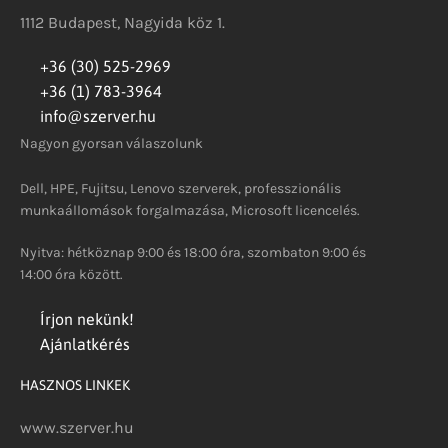
1112 Budapest, Nagyida köz 1.
+36 (30) 525-2969
+36 (1) 783-3964
info@szerver.hu
Nagyon gyorsan válaszolunk
Dell, HPE, Fujitsu, Lenovo szerverek, professzionális
munkaállomások forgalmazása, Microsoft licencelés.
Nyitva: hétköznap 9:00 és 18:00 óra, szombaton 9:00 és
14:00 óra között.
Írjon nekünk!
Ajánlatkérés
HASZNOS LINKEK
www.szerver.hu