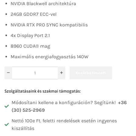
NVIDIA Blackwell architektúra
24GB GDDR7 ECC-vel
NVIDIA RTX PRO SYNC kompatibilis
4x Display Port 2.1
8960 CUDA® mag
Maximális energiafogyasztás 140W
Kosárba teszem
Szolgáltatásaink és szakmai támogatás:
Módosítani kellene a konfiguráción? Segítünk!
+36
(30) 525-2969
Nettó 100e Ft. feletti rendelések esetén ingyenes
kiszállítás