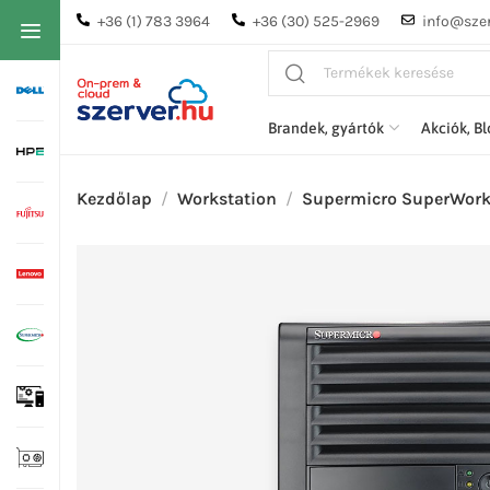
+36 (1) 783 3964
+36 (30) 525-2969
info@szer
Brandek, gyártók
Akciók, B
Kezdőlap
Workstation
Supermicro SuperWork