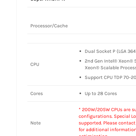
Processor/Cache
Dual Socket P (LGA 364
2nd Gen Intel® Xeon® S
CPU
Xeon® Scalable Proces
Support CPU TDP 70-2
Cores
Up to 28 Cores
* 200W/205W CPUs are su
configurations. Special L
Note
supported. Please contac
for additional informatio