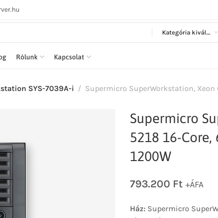
ver.hu
Kategória kiválasztása
log
Rólunk
Kapcsolat
station SYS-7039A-i
Supermicro SuperWorkstation, Xeon 
Supermicro Su
5218 16-Core,
1200W
793.200
Ft
+ÁFA
Ház:
Supermicro SuperWor