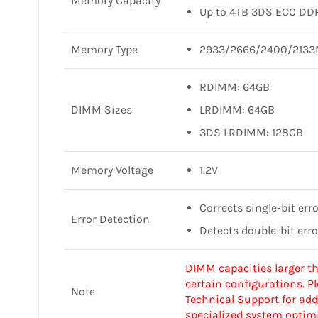
Memory Capacity
Up to 4TB 3DS ECC 
Memory Type
2933/2666/2400/213
RDIMM: 64GB
DIMM Sizes
LRDIMM: 64GB
3DS LRDIMM: 128GB
Memory Voltage
1.2V
Corrects single-bit err
Error Detection
Detects double-bit er
DIMM capacities larger t
certain configurations. 
Note
Technical Support for ad
specialized system optim