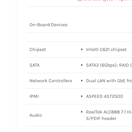
On-Board Devices
Chipset
Intel® C621 chipset
SATA
SATA3 (6Gbps); RAID 0, 
Network Controllers
Dual LAN with GbE fr
IPMI
ASPEED AST2500
RealTek ALC888 7.1 H
Audio
S/PDIF header