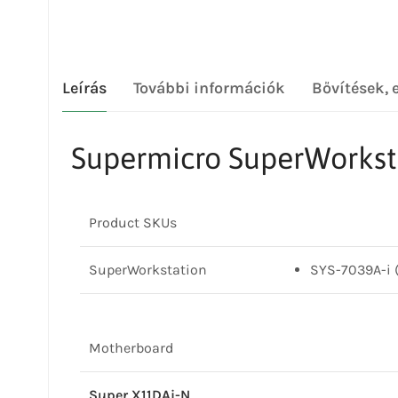
Leírás
További információk
Bővítések, 
Supermicro SuperWorkst
Product SKUs
SuperWorkstation
SYS-7039A-i 
Motherboard
Super X11DAi-N