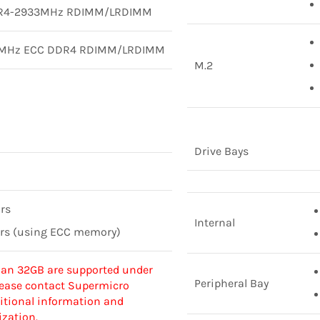
DDR4-2933MHz RDIMM/LRDIMM
3MHz ECC DDR4 RDIMM/LRDIMM
M.2
Drive Bays
ors
Internal
rors (using ECC memory)
han 32GB are supported under
Peripheral Bay
Please contact Supermicro
ditional information and
ization.