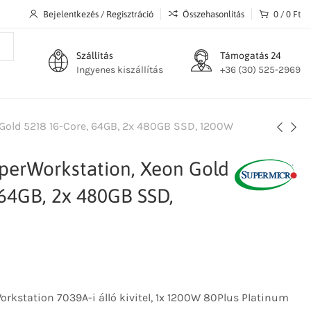
Bejelentkezés / Regisztráció
Összehasonlítás
0
/
0
Ft
Szállítás
Támogatás 24
Ingyenes kiszállítás
+36 (30) 525-2969
Gold 5218 16-Core, 64GB, 2x 480GB SSD, 1200W
perWorkstation, Xeon Gold
 64GB, 2x 480GB SSD,
kstation 7039A-i álló kivitel, 1x 1200W 80Plus Platinum