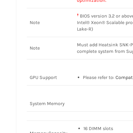
optimization.
‡
BIOS version 3.2 or abov
Note
Intel® Xeon® Scalable p
Lake-R)
Must add Heatsink SNK-
Note
complete system from Su
GPU Support
Please refer to:
Compati
System Memory
16 DIMM slots