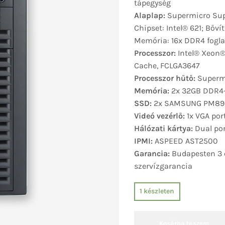
tápegység
Alaplap:
Supermicro Supe
Chipset: Intel® 621; Bővít
Memória: 16x DDR4 fogl
Processzor:
Intel® Xeon®
Cache, FCLGA3647
Processzor hűtő:
Supermi
Memória:
2x 32GB DDR4-
SSD:
2x SAMSUNG PM893 4
Videó vezérlő:
1x VGA por
Hálózati kártya:
Dual por
IPMI:
ASPEED AST2500
Garancia:
Budapesten 3 é
szervízgarancia
1 készleten
Kosárba teszem