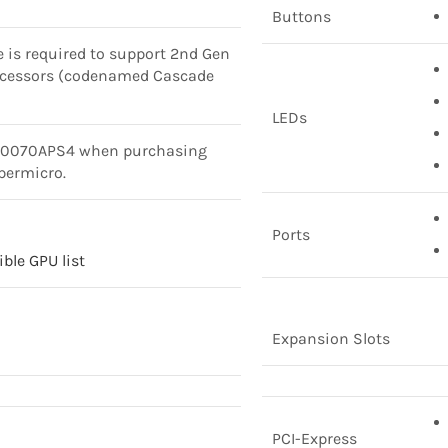
Buttons
e is required to support 2nd Gen
rocessors (codenamed Cascade
LEDs
P0070APS4 when purchasing
permicro.
Ports
ble GPU list
Expansion Slots
PCI-Express