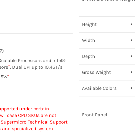
Height
Width
7)
Depth
calable Processors and Intel®
‡
sors
, Dual UPI up to 10.4GT/s
Gross Weight
05W
*
Available Colors
pported under certain
Front Panel
ow Tcase CPU SKUs are not
t Supermicro Technical Support
n and specialized system