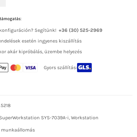
 támogatás:
 konfiguráción? Segítünk!
+36 (30) 525-2969
 rendelések esetén ingyenes kiszállítás
kor akár kipróbálás, üzembe helyezés
Gyors szállítás:
_5218
SuperWorkstation SYS-7039A-i
,
Workstation
i munkaállomás