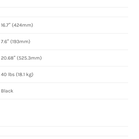
16.7″ (424mm)
7.6″ (193mm)
20.68″ (525.3mm)
40 lbs (18.1 kg)
Black