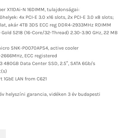
r X11DAi-N 16DIMM, tulajdonságai:
őhelyek: 4x PCI-E 3.0 x16 slots, 2x PCI-E 3.0 x8 slots;
alat, akár 4TB 3DS ECC reg DDR4-2933MHz RDIMM
 Gold 5218 (16-Core/32-Thread) 2.30-3.90 GHz, 22 MB
cro SNK-P0070APS4, active cooler
2666MHz, ECC registered
80GB Data Center SSD, 2.5″, SATA 6Gb/​s
t(s)
t 1GbE LAN from C621
v helyszíni garancia, vidéken 3 év budapesti