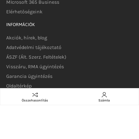
MIcrosoft 365 Business
Elérhetőségeink
INFORMÁCIÓK
Akciók, hírek, blog
Adatvédelmi tájékoztató
ÁSZF (Ált. Szerz. Feltételek)
Visszáru, RMA ügyintézés
Garancia ügyintézés
Oldaltérkép
KATEGÓRIÁK
Összehasonlítás
Számla
Szerverek
DELL szerverek
DELL szoftverek