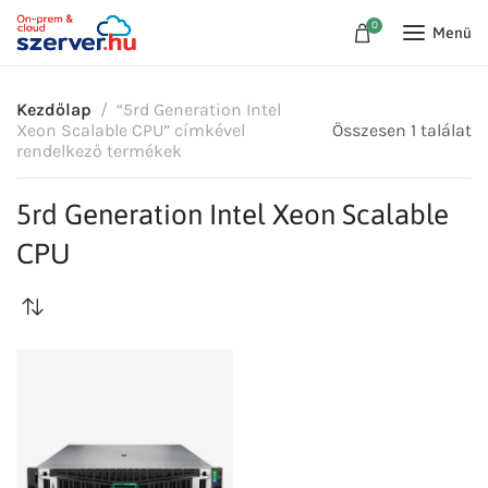
0
Menü
Kezdőlap
“5rd Generation Intel
Xeon Scalable CPU” címkével
Összesen 1 találat
rendelkező termékek
5rd Generation Intel Xeon Scalable
CPU