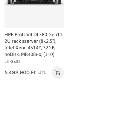
HPE ProLiant DL380 Gen11
2U rack szerver (8×2.5″),
Intel Xeon 4514Y, 32GB,
noDisk, MR408i-o, (1+0)
sff-8x25
5.492.900
Ft
+ÁFA