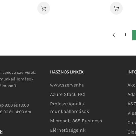
1
HASZNOS LINKEK
INF
u, Lenovo szerverek,
s munkaállomások
www.szerver.hu
Akc
icrosoft
Azure Stack HCI
Ada
Professzionális
ÁSZF
p 9:00 és 18:00
munkaállomások
9:00 és 14:00 óra
Vis
MIcrosoft 365 Business
Gar
Elérhetőségeink
Old
k!