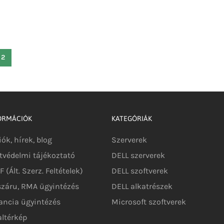
2
ORMÁCIÓK
KATEGÓRIÁK
iók, hírek, blog
Szerverek
tvédelmi tájékoztató
DELL szerverek
 (Ált. Szerz. Feltételek)
DELL szoftverek
száru, RMA ügyintézés
DELL alkatrészek
ancia ügyintézés
Microsoft szoftverek
altérkép