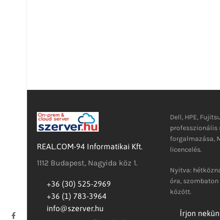
Dell, HPE, Fujits
professzionáli
forgalmazása, M
REAL.COM-94 Informatikai Kft.
licencelés.
1112 Budapest, Nagyida köz 1.
Nyitva: hétközna
óra, szombaton 
+36 (30) 525-2969
között.
+36 (1) 783-3964
info@szerver.hu
Írjon nekün