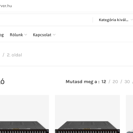
ver.hu
Kategória kiválasztása
log
Rólunk
Kapcsolat
2. oldal
ló
Mutasd meg a
12
20
30