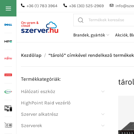
+36 (1) 783 3964
+36 (30) 525-2969
info@szer
Brandek, gyártók
Akciók, B
Kezdőlap
“tároló” címkével rendelkező termékek
Termékkategóriák:
táro
Hálózati eszköz
HighPoint Raid vezérlő
Szerver alkatrész
Szerverek