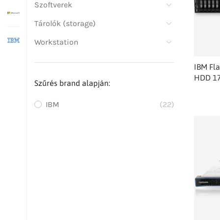
Szoftverek
Tárolók (storage)
Workstation
IBM Fl
HDD 1
Szűrés brand alapján:
IBM
(22)