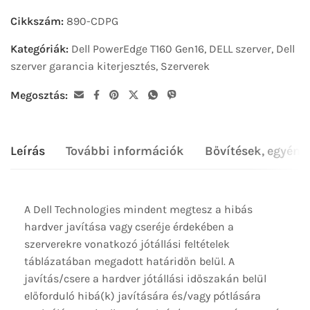
Cikkszám:
890-CDPG
Kategóriák:
Dell PowerEdge T160 Gen16
,
DELL szerver
,
Dell
szerver garancia kiterjesztés
,
Szerverek
Megosztás:
Leírás
További információk
Bővítések, egyéni
A Dell Technologies mindent megtesz a hibás
hardver javítása vagy cseréje érdekében a
szerverekre vonatkozó jótállási feltételek
táblázatában megadott határidőn belül. A
javítás/csere a hardver jótállási időszakán belül
előforduló hibá(k) javítására és/vagy pótlására