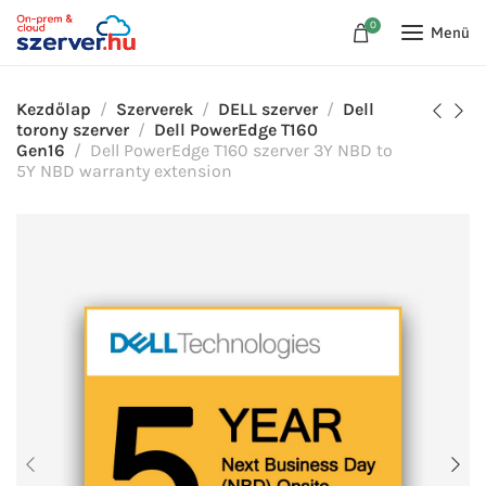
0
Menü
Kezdőlap
Szerverek
DELL szerver
Dell
torony szerver
Dell PowerEdge T160
Gen16
Dell PowerEdge T160 szerver 3Y NBD to
5Y NBD warranty extension