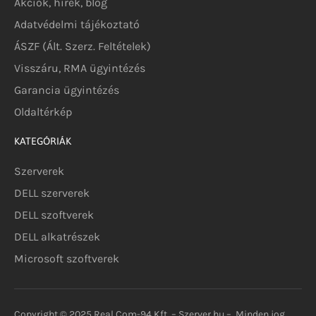
Akciók, hírek, blog
Adatvédelmi tájékoztató
ÁSZF (Ált. Szerz. Feltételek)
Visszáru, RMA ügyintézés
Garancia ügyintézés
Oldaltérkép
KATEGÓRIÁK
Szerverek
DELL szerverek
DELL szoftverek
DELL alkatrészek
Microsoft szoftverek
Copyright © 2025 Real.Com-94 Kft. – Szerver.hu – Minden jog