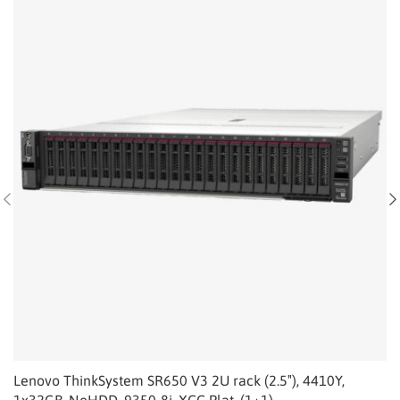
Lenovo ThinkSystem SR650 V3 2U rack (2.5″), 4410Y,
1x32GB, NoHDD, 9350-8i, XCC Plat, (1+1)