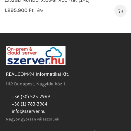
1.295.900
Ft
+ÁFA
REAL.COM-94 Informatikai Kft.
1112 Budapest, Nagyida köz 1.
+36 (30) 525-2969
+36 (1) 783-3964
info@szerver.hu
Nagyon gyorsan válaszolunk