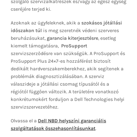
szolgáló szervizalkatrészek és/vagy az egész egység
cseréjére terjed ki.
Azoknak az ügyfeleknek, akik a
szokásos jótállási
időszakon túl
is meg szeretnék védeni szerveres
beruházásukat,
garancia kiterjesztésre
, esetleg
kiemelt támogatásra,
ProSupport
szervizszerződésre van szükségük. A ProSupport és
ProSupport Plus 24×7-es hozzáférést biztosít
dedikált hardverszakemberekhez, akik segítenek a
problémák diagnosztizálásában. A szerviz
válaszideje a jótállási csomag típusától és a
régiótól függően változik. A területére vonatkozó
konkrétumokért forduljon a Dell Technologies helyi
szervizszervezetéhez.
Olvassa el a
Dell NBD helyszíni garanciális
szolgáltatások összehasonlításunkat
.