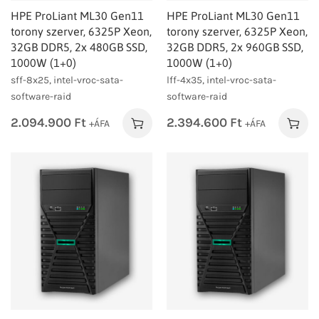
HPE ProLiant ML30 Gen11
HPE ProLiant ML30 Gen11
torony szerver, 6325P Xeon,
torony szerver, 6325P Xeon,
32GB DDR5, 2x 480GB SSD,
32GB DDR5, 2x 960GB SSD,
1000W (1+0)
1000W (1+0)
sff-8x25, intel-vroc-sata-
lff-4x35, intel-vroc-sata-
software-raid
software-raid
2.094.900
Ft
2.394.600
Ft
+ÁFA
+ÁFA