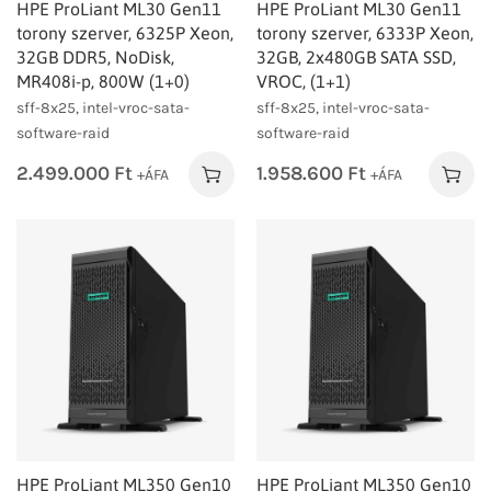
HPE ProLiant ML30 Gen11
HPE ProLiant ML30 Gen11
torony szerver, 6325P Xeon,
torony szerver, 6333P Xeon,
32GB DDR5, NoDisk,
32GB, 2x480GB SATA SSD,
MR408i-p, 800W (1+0)
VROC, (1+1)
sff-8x25, intel-vroc-sata-
sff-8x25, intel-vroc-sata-
software-raid
software-raid
2.499.000
Ft
1.958.600
Ft
+ÁFA
+ÁFA
HPE ProLiant ML350 Gen10
HPE ProLiant ML350 Gen10