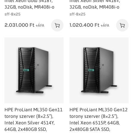
Intel Xeon Gold 5418Y,
Intel Xeon Silver 4416+,
32GB, noDisk, MR408i-o
32GB, noDisk, MR408i-o
sff-8x25
sff-8x25
2.031.000
Ft
1.020.400
Ft
+ÁFA
+ÁFA
HPE ProLiant ML350 Gen11
HPE ProLiant ML350 Gen12
torony szerver (8×2.5″),
torony szerver (8×2.5″),
Intel Xeon Silver 4514Y,
Intel Xeon 6515P, 64GB,
64GB, 2x480GB SSD,
2x480GB SATA SSD,