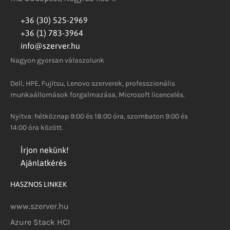
+36 (30) 525-2969
+36 (1) 783-3964
info@szerver.hu
Nagyon gyorsan válaszolunk
Dell, HPE, Fujitsu, Lenovo szerverek, professzionális
munkaállomások forgalmazása, Microsoft licencelés.
Nyitva: hétköznap 9:00 és 18:00 óra, szombaton 9:00 és
14:00 óra között.
Írjon nekünk!
Ajánlatkérés
HASZNOS LINKEK
www.szerver.hu
Azure Stack HCI