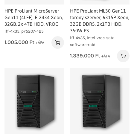
HPE ProLiant MicroServer
HPE ProLiant ML30 Gen11
Gen11 (4LFF), E-2434 Xeon,
torony szerver, 6315P Xeon,
32GB, 2x 4TB HDD, VROC
32GB DDR5, 2x1TB HDD,
350W PS
lff-4x35, p75207-425
lff-4x35, intel-vroc-sata-
1.005.000
Ft
+ÁFA
software-raid
1.339.000
Ft
+ÁFA