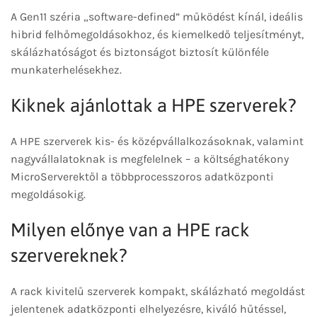
A Gen11 széria „software-defined” működést kínál, ideális
hibrid felhőmegoldásokhoz, és kiemelkedő teljesítményt,
skálázhatóságot és biztonságot biztosít különféle
munkaterhelésekhez.
Kiknek ajánlottak a HPE szerverek?
A HPE szerverek kis- és középvállalkozásoknak, valamint
nagyvállalatoknak is megfelelnek – a költséghatékony
MicroServerektől a többprocesszoros adatközponti
megoldásokig.
Milyen előnye van a HPE rack
szervereknek?
A rack kivitelű szerverek kompakt, skálázható megoldást
jelentenek adatközponti elhelyezésre, kiváló hűtéssel,