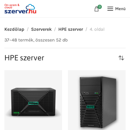
0
Menü
Kezdőlap
Szerverek
HPE szerver
4. oldal
37–48 termék, összesen 52 db
HPE szerver