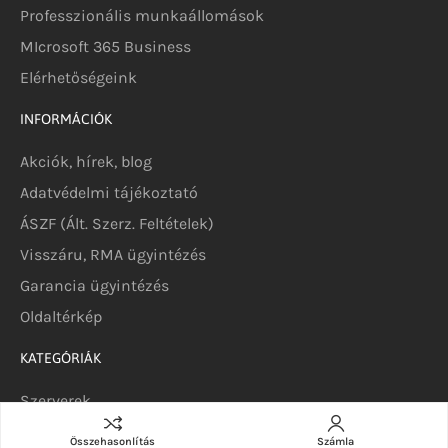
Professzionális munkaállomások
MIcrosoft 365 Business
Elérhetőségeink
INFORMÁCIÓK
Akciók, hírek, blog
Adatvédelmi tájékoztató
ÁSZF (Ált. Szerz. Feltételek)
Visszáru, RMA ügyintézés
Garancia ügyintézés
Oldaltérkép
KATEGÓRIÁK
Szerverek
DELL szerverek
Összehasonlítás
Számla